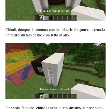
blocchi di quarzo
Chiudi, dunque, la struttura con dei
, creando
muro
tetto
un
sul lato destro e un
in alto.
chiudi anche il lato sinistro
Una volta fatto ciò,
, la parte sotto