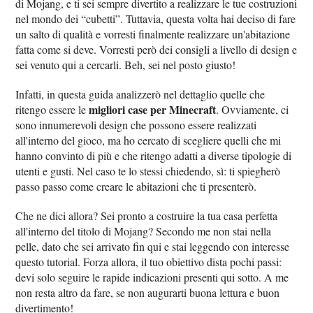
di Mojang, e ti sei sempre divertito a realizzare le tue costruzioni
nel mondo dei “cubetti”. Tuttavia, questa volta hai deciso di fare
un salto di qualità e vorresti finalmente realizzare un'abitazione
fatta come si deve. Vorresti però dei consigli a livello di design e
sei venuto qui a cercarli. Beh, sei nel posto giusto!
Infatti, in questa guida analizzerò nel dettaglio quelle che
migliori case per Minecraft
ritengo essere le
. Ovviamente, ci
sono innumerevoli design che possono essere realizzati
all'interno del gioco, ma ho cercato di scegliere quelli che mi
hanno convinto di più e che ritengo adatti a diverse tipologie di
utenti e gusti. Nel caso te lo stessi chiedendo, sì: ti spiegherò
passo passo come creare le abitazioni che ti presenterò.
Che ne dici allora? Sei pronto a costruire la tua casa perfetta
all'interno del titolo di Mojang? Secondo me non stai nella
pelle, dato che sei arrivato fin qui e stai leggendo con interesse
questo tutorial. Forza allora, il tuo obiettivo dista pochi passi:
devi solo seguire le rapide indicazioni presenti qui sotto. A me
non resta altro da fare, se non augurarti buona lettura e buon
divertimento!