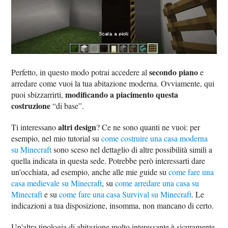
secondo piano
Perfetto, in questo modo potrai accedere al
e
arredare come vuoi la tua abitazione moderna. Ovviamente, qui
modificando a piacimento questa
puoi sbizzarrirti,
costruzione
“di base”.
altri design
Ti interessano
? Ce ne sono quanti ne vuoi: per
esempio, nel mio tutorial su
come costruire una casa moderna
su Minecraft
sono sceso nel dettaglio di altre possibilità simili a
quella indicata in questa sede. Potrebbe però interessarti dare
un'occhiata, ad esempio, anche alle mie guide su
come fare una
casa medievale su Minecraft
, su
come arredare una casa su
Minecraft
e su
come fare una casa Survival su Minecraft
. Le
indicazioni a tua disposizione, insomma, non mancano di certo.
Un'altra tipologia di abitazione molto interessante è sicuramente