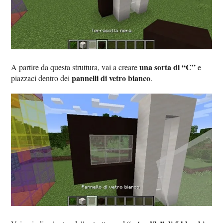
una sorta di “C”
A partire da questa struttura, vai a creare
e
pannelli di vetro bianco
piazzaci dentro dei
.