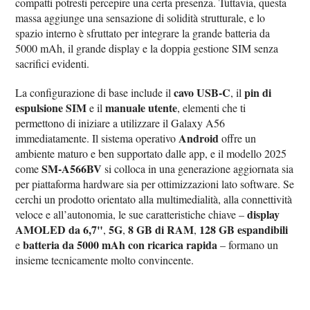
compatti potresti percepire una certa presenza. Tuttavia, questa
massa aggiunge una sensazione di solidità strutturale, e lo
spazio interno è sfruttato per integrare la grande batteria da
5000 mAh, il grande display e la doppia gestione SIM senza
sacrifici evidenti.
cavo USB-C
pin di
La configurazione di base include il
, il
espulsione SIM
manuale utente
e il
, elementi che ti
permettono di iniziare a utilizzare il Galaxy A56
Android
immediatamente. Il sistema operativo
offre un
ambiente maturo e ben supportato dalle app, e il modello 2025
SM-A566BV
come
si colloca in una generazione aggiornata sia
per piattaforma hardware sia per ottimizzazioni lato software. Se
cerchi un prodotto orientato alla multimedialità, alla connettività
display
veloce e all’autonomia, le sue caratteristiche chiave –
AMOLED da 6,7"
5G
8 GB di RAM
128 GB espandibili
,
,
,
batteria da 5000 mAh con ricarica rapida
e
– formano un
insieme tecnicamente molto convincente.