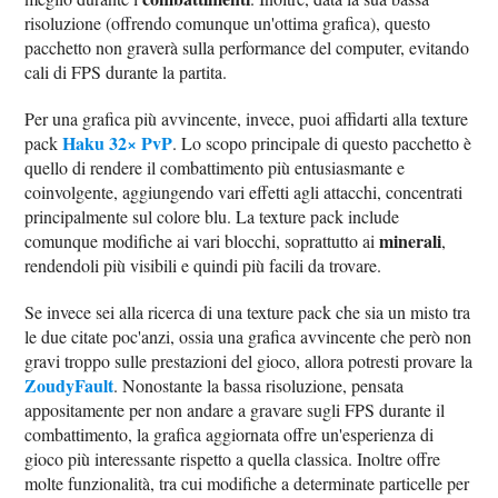
risoluzione (offrendo comunque un'ottima grafica), questo
pacchetto non graverà sulla performance del computer, evitando
cali di FPS durante la partita.
Per una grafica più avvincente, invece, puoi affidarti alla texture
Haku 32× PvP
pack
. Lo scopo principale di questo pacchetto è
quello di rendere il combattimento più entusiasmante e
coinvolgente, aggiungendo vari effetti agli attacchi, concentrati
principalmente sul colore blu. La texture pack include
minerali
comunque modifiche ai vari blocchi, soprattutto ai
,
rendendoli più visibili e quindi più facili da trovare.
Se invece sei alla ricerca di una texture pack che sia un misto tra
le due citate poc'anzi, ossia una grafica avvincente che però non
gravi troppo sulle prestazioni del gioco, allora potresti provare la
ZoudyFault
. Nonostante la bassa risoluzione, pensata
appositamente per non andare a gravare sugli FPS durante il
combattimento, la grafica aggiornata offre un'esperienza di
gioco più interessante rispetto a quella classica. Inoltre offre
molte funzionalità, tra cui modifiche a determinate particelle per