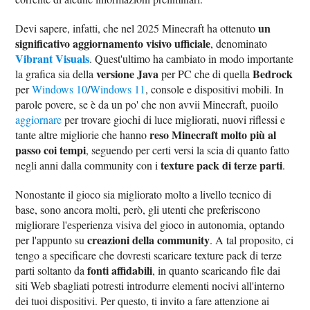
un
Devi sapere, infatti, che nel 2025 Minecraft ha ottenuto
significativo aggiornamento visivo ufficiale
, denominato
Vibrant Visuals
. Quest'ultimo ha cambiato in modo importante
versione Java
Bedrock
la grafica sia della
per PC che di quella
per
Windows 10
/
Windows 11
, console e dispositivi mobili. In
parole povere, se è da un po' che non avvii Minecraft, puoilo
aggiornare
per trovare giochi di luce migliorati, nuovi riflessi e
reso Minecraft molto più al
tante altre migliorie che hanno
passo coi tempi
, seguendo per certi versi la scia di quanto fatto
texture pack di terze parti
negli anni dalla community con i
.
Nonostante il gioco sia migliorato molto a livello tecnico di
base, sono ancora molti, però, gli utenti che preferiscono
migliorare l'esperienza visiva del gioco in autonomia, optando
creazioni della community
per l'appunto su
. A tal proposito, ci
tengo a specificare che dovresti scaricare texture pack di terze
fonti affidabili
parti soltanto da
, in quanto scaricando file dai
siti Web sbagliati potresti introdurre elementi nocivi all'interno
dei tuoi dispositivi. Per questo, ti invito a fare attenzione ai