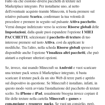
Fatto sta che esistono diversi pacchetti di texture nel
Marketplace integrato. Per installarne uno, al netto
dell'eventuale acquisto tramite Minecoin, ti basta premere sul
Scarica
relativo pulsante
, confermare la tua volontà di
Attiva pacchetto
procedere e premere in seguito sul pulsante
.
Risorse globali
Verrai dunque indirizzato verso la sezione
delle
Impostazioni
I MIEI
, dalla quale puoi espandere l'opzione
PACCHETTI
pacchetto di texture
, selezionare il
di tuo
Attiva
interesse premere sul tasto
, così da applicare le
Risorse globali
modifiche. Tra l'altro, nella scheda
spesso è
Visualizza altri pacchetti
disponibile anche l'opzione
, che può
aiutarti a esplorare ulteriori opzioni.
Android
Se, invece, stai usando Minecraft su
e vuoi scaricare
una texture pack senza il Marketplace integrato, ti basta
scaricare il texture pack da un sito Web di terze parti e aprirlo
sul dispositivo in questione. Se Minecraft è installato, infatti, in
questo modo verrà avviata l'installazione del pacchetto di texture
iPhone
iPad
scelto. Su
e
, usualmente bisogna invece copiare il
Minecraft > games >
file delle texture nella cartella
com.mojang > resource_packs
. Se vuoi un consiglio, però,