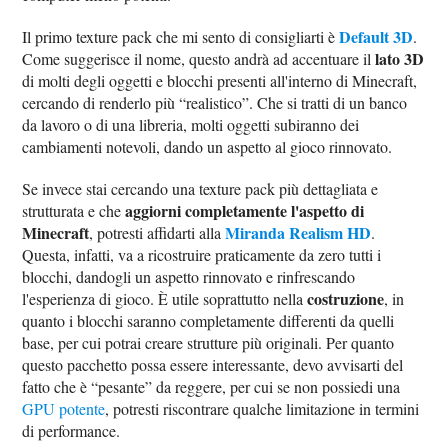
Default 3D
Il primo texture pack che mi sento di consigliarti è
.
lato 3D
Come suggerisce il nome, questo andrà ad accentuare il
di molti degli oggetti e blocchi presenti all'interno di Minecraft,
cercando di renderlo più “realistico”. Che si tratti di un banco
da lavoro o di una libreria, molti oggetti subiranno dei
cambiamenti notevoli, dando un aspetto al gioco rinnovato.
Se invece stai cercando una texture pack più dettagliata e
aggiorni completamente l'aspetto di
strutturata e che
Minecraft
Miranda Realism HD
, potresti affidarti alla
.
Questa, infatti, va a ricostruire praticamente da zero tutti i
blocchi, dandogli un aspetto rinnovato e rinfrescando
costruzione
l'esperienza di gioco. È utile soprattutto nella
, in
quanto i blocchi saranno completamente differenti da quelli
base, per cui potrai creare strutture più originali. Per quanto
questo pacchetto possa essere interessante, devo avvisarti del
fatto che è “pesante” da reggere, per cui se non possiedi una
GPU potente
, potresti riscontrare qualche limitazione in termini
di performance.