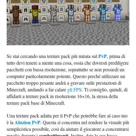
PvP
Se stai cercando una texture pack più mirata sul
, prima di
tutto devi tenere a mente una cosa, ossia che dovresti prediligere
pacchetti con bassa risoluzione, soprattutto se non possiedi un
computer particolarmente potente. Questo perché utilizzare un
pacchetto troppo pesante andrà a gravare sulle prestazioni di
Minecraft, andando a far calare
gli FPS
. Ti consiglio, quindi, di
affidarti a texture pack in risoluzione 16×16, la stessa della
texture pack base di Minecraft.
Una texture pack adatta per il PvP che potrebbe fare al caso tuo
Aluzion PvP
è la
. Questa si concentra nel rendere la visuale più
semplicistica possibile, così da aiutare il giocatore a concentrarsi
combattimenti
meglio durante i
. Inoltre, data la sua bassa