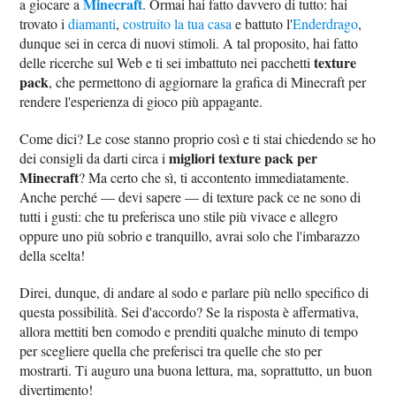
Minecraft
a giocare a
. Ormai hai fatto davvero di tutto: hai
trovato i
diamanti
,
costruito la tua casa
e battuto l'
Enderdrago
,
dunque sei in cerca di nuovi stimoli. A tal proposito, hai fatto
texture
delle ricerche sul Web e ti sei imbattuto nei pacchetti
pack
, che permettono di aggiornare la grafica di Minecraft per
rendere l'esperienza di gioco più appagante.
Come dici? Le cose stanno proprio così e ti stai chiedendo se ho
migliori texture pack per
dei consigli da darti circa i
Minecraft
? Ma certo che sì, ti accontento immediatamente.
Anche perché — devi sapere — di texture pack ce ne sono di
tutti i gusti: che tu preferisca uno stile più vivace e allegro
oppure uno più sobrio e tranquillo, avrai solo che l'imbarazzo
della scelta!
Direi, dunque, di andare al sodo e parlare più nello specifico di
questa possibilità. Sei d'accordo? Se la risposta è affermativa,
allora mettiti ben comodo e prenditi qualche minuto di tempo
per scegliere quella che preferisci tra quelle che sto per
mostrarti. Ti auguro una buona lettura, ma, soprattutto, un buon
divertimento!