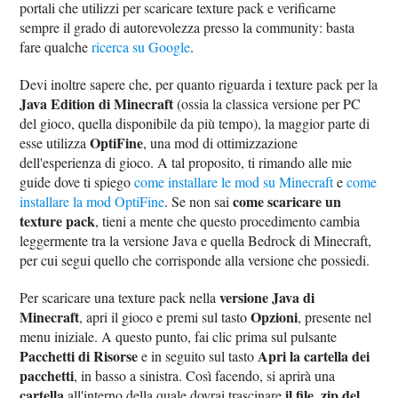
portali che utilizzi per scaricare texture pack e verificarne
sempre il grado di autorevolezza presso la community: basta
fare qualche
ricerca su Google
.
Devi inoltre sapere che, per quanto riguarda i texture pack per la
Java Edition di Minecraft
(ossia la classica versione per PC
del gioco, quella disponibile da più tempo), la maggior parte di
OptiFine
esse utilizza
, una mod di ottimizzazione
dell'esperienza di gioco. A tal proposito, ti rimando alle mie
guide dove ti spiego
come installare le mod su Minecraft
e
come
come scaricare un
installare la mod OptiFine
. Se non sai
texture pack
, tieni a mente che questo procedimento cambia
leggermente tra la versione Java e quella Bedrock di Minecraft,
per cui segui quello che corrisponde alla versione che possiedi.
versione Java di
Per scaricare una texture pack nella
Minecraft
Opzioni
, apri il gioco e premi sul tasto
, presente nel
menu iniziale. A questo punto, fai clic prima sul pulsante
Pacchetti di Risorse
Apri la cartella dei
e in seguito sul tasto
pacchetti
, in basso a sinistra. Così facendo, si aprirà una
cartella
il file .zip del
all'interno della quale dovrai trascinare