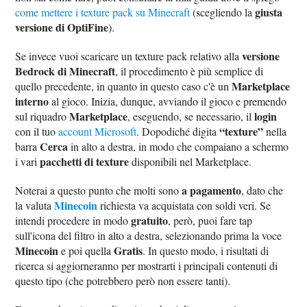
giusta
come mettere i texture pack su Minecraft
(scegliendo la
versione di OptiFine
).
versione
Se invece vuoi scaricare un texture pack relativo alla
Bedrock di Minecraft
, il procedimento è più semplice di
Marketplace
quello precedente, in quanto in questo caso c'è un
interno
al gioco. Inizia, dunque, avviando il gioco e premendo
Marketplace
login
sul riquadro
, eseguendo, se necessario, il
“texture”
con il tuo
account Microsoft
. Dopodiché digita
nella
Cerca
barra
in alto a destra, in modo che compaiano a schermo
pacchetti di texture
i vari
disponibili nel Marketplace.
a pagamento
Noterai a questo punto che molti sono
, dato che
Minecoin
la valuta
richiesta va acquistata con soldi veri. Se
gratuito
intendi procedere in modo
, però, puoi fare tap
sull'icona del filtro in alto a destra, selezionando prima la voce
Minecoin
Gratis
e poi quella
. In questo modo, i risultati di
ricerca si aggiorneranno per mostrarti i principali contenuti di
questo tipo (che potrebbero però non essere tanti).