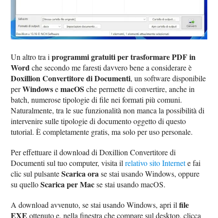
programmi gratuiti per trasformare PDF in
Un altro tra i
Word
che secondo me faresti davvero bene a considerare è
Doxillion Convertitore di Documenti
, un software disponibile
Windows
macOS
per
e
che permette di convertire, anche in
batch, numerose tipologie di file nei formati più comuni.
Naturalmente, tra le sue funzionalità non manca la possibilità di
intervenire sulle tipologie di documento oggetto di questo
tutorial. È completamente gratis, ma solo per uso personale.
Per effettuare il download di Doxillion Convertitore di
Documenti sul tuo computer, visita il
relativo sito Internet
e fai
Scarica ora
clic sul pulsante
se stai usando Windows, oppure
Scarica per Mac
su quello
se stai usando macOS.
file
A download avvenuto, se stai usando Windows, apri il
EXE
ottenuto e, nella finestra che compare sul desktop, clicca