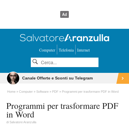
Computer
Telefonia
Internet
Canale Offerte e Sconti su Telegram
Home
Computer
Software
PDF
Programmi per trasformare PDF in Word
Programmi per trasformare PDF
in Word
di
Salvatore Aranzulla