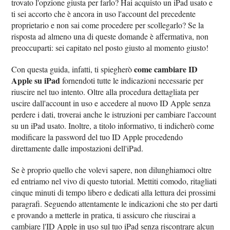
trovato l'opzione giusta per farlo? Hai acquisto un iPad usato e
ti sei accorto che è ancora in uso l'account del precedente
proprietario e non sai come procedere per scollegarlo? Se la
risposta ad almeno una di queste domande è affermativa, non
preoccuparti: sei capitato nel posto giusto al momento giusto!
come cambiare ID
Con questa guida, infatti, ti spiegherò
Apple su iPad
fornendoti tutte le indicazioni necessarie per
riuscire nel tuo intento. Oltre alla procedura dettagliata per
uscire dall'account in uso e accedere al nuovo ID Apple senza
perdere i dati, troverai anche le istruzioni per cambiare l'account
su un iPad usato. Inoltre, a titolo informativo, ti indicherò come
modificare la password del tuo ID Apple procedendo
direttamente dalle impostazioni dell'iPad.
Se è proprio quello che volevi sapere, non dilunghiamoci oltre
ed entriamo nel vivo di questo tutorial. Mettiti comodo, ritagliati
cinque minuti di tempo libero e dedicati alla lettura dei prossimi
paragrafi. Seguendo attentamente le indicazioni che sto per darti
e provando a metterle in pratica, ti assicuro che riuscirai a
cambiare l'ID Apple in uso sul tuo iPad senza riscontrare alcun