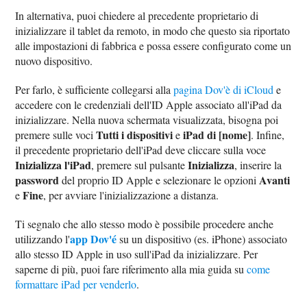
In alternativa, puoi chiedere al precedente proprietario di
inizializzare il tablet da remoto, in modo che questo sia riportato
alle impostazioni di fabbrica e possa essere configurato come un
nuovo dispositivo.
Per farlo, è sufficiente collegarsi alla
pagina Dov'è di iCloud
e
accedere con le credenziali dell'ID Apple associato all'iPad da
inizializzare. Nella nuova schermata visualizzata, bisogna poi
Tutti i dispositivi
iPad di [nome]
premere sulle voci
e
. Infine,
il precedente proprietario dell'iPad deve cliccare sulla voce
Inizializza l'iPad
Inizializza
, premere sul pulsante
, inserire la
password
Avanti
del proprio ID Apple e selezionare le opzioni
Fine
e
, per avviare l'inizializzazione a distanza.
Ti segnalo che allo stesso modo è possibile procedere anche
app Dov'é
utilizzando l'
su un dispositivo (es. iPhone) associato
allo stesso ID Apple in uso sull'iPad da inizializzare. Per
saperne di più, puoi fare riferimento alla mia guida su
come
formattare iPad per venderlo
.