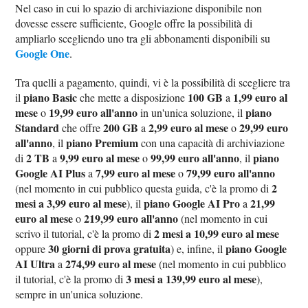
Nel caso in cui lo spazio di archiviazione disponibile non
dovesse essere sufficiente, Google offre la possibilità di
ampliarlo scegliendo uno tra gli abbonamenti disponibili su
Google One
.
Tra quelli a pagamento, quindi, vi è la possibilità di scegliere tra
piano Basic
100 GB
1,99 euro al
il
che mette a disposizione
a
mese
19,99 euro all'anno
piano
o
in un'unica soluzione, il
Standard
200 GB
2,99 euro al mese
29,99 euro
che offre
a
o
all'anno
piano Premium
, il
con una capacità di archiviazione
2 TB
9,99 euro al mese
99,99 euro all'anno
piano
di
a
o
, il
Google AI Plus
7,99 euro al mese
79,99 euro all'anno
a
o
2
(nel momento in cui pubblico questa guida, c'è la promo di
mesi a 3,99 euro al mese
piano Google AI Pro
21,99
), il
a
euro al mese
219,99 euro all'anno
o
(nel momento in cui
2 mesi a 10,99 euro al mese
scrivo il tutorial, c'è la promo di
30 giorni di prova gratuita
piano Google
oppure
) e, infine, il
AI Ultra
274,99 euro al mese
a
(nel momento in cui pubblico
3 mesi a 139,99 euro al mese
il tutorial, c'è la promo di
),
sempre in un'unica soluzione.