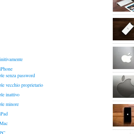
initivamente
iPhone
le senza password
e vecchio proprietario
e inattivo
le minore
iPad
 Mac
 PC