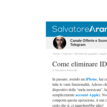
Canale Offerte e Scon
Telegram
Home
Internet
Siti Internet popolari
Apple
Come eliminare I
di
Salvatore Aranzulla
iPhone
In passato, avendo un
, hai c
tutte le varie funzionalità. Adesso c
dispositivi della “mela morsicata”, h
account Apple
semplicemente
). No
comporta questa operazione, ti stai 
certo che sì, ci mancherebbe altro!