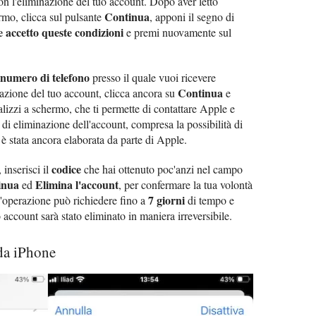
on l'eliminazione del tuo account. Dopo aver letto
Continua
rmo, clicca sul pulsante
, apponi il segno di
e accetto queste condizioni
e premi nuovamente sul
numero di telefono
presso il quale vuoi ricevere
Continua
lazione del tuo account, clicca ancora su
e
lizzi a schermo, che ti permette di contattare Apple e
a di eliminazione dell'account, compresa la possibilità di
è stata ancora elaborata da parte di Apple.
codice
, inserisci il
che hai ottenuto poc'anzi nel campo
inua
Elimina l'account
ed
, per confermare la tua volontà
7 giorni
L'operazione può richiedere fino a
di tempo e
account sarà stato eliminato in maniera irreversibile.
da iPhone