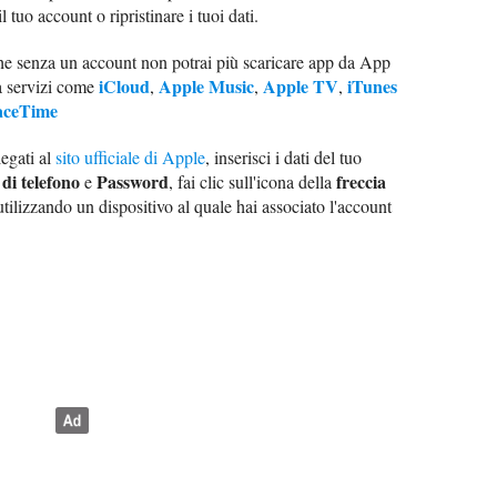
l tuo account o ripristinare i tuoi dati.
 che senza un account non potrai più scaricare app da App
iCloud
Apple Music
Apple TV
iTunes
a servizi come
,
,
,
aceTime
egati al
sito ufficiale di Apple
, inserisci i dati del tuo
di telefono
Password
freccia
e
, fai clic sull'icona della
utilizzando un dispositivo al quale hai associato l'account