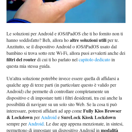
Le soluzioni per Android e iOS/iPadOS che ti ho fornito non ti
altre soluzioni utili
hanno soddisfatto? Beh, allora ho
per te.
Anzitutto, se il dispositivo Android o iOS/iPadOS usato dal
bambino si trova sotto rete Wi-Fi, allora puoi avvalerti anche dei
filtri del router
di cui ti ho parlato nel
capitolo dedicato
in
questa mia stessa guida.
Un'altra soluzione potrebbe invece essere quella di affidarsi a
qualche app di terze parti (in particolare questo è valido per
Android) che permette di controllare completamente un
dispositivo e di impostare tutti i filtri desiderati, tra cui anche la
possibilità di navigare su un solo sito Web. Se la cosa ti può
Fully Kios Browser
interessare, potresti affidarti ad app come
& Lockdown
SureLock Kiosk Lockdown
per
Android
e
sempre per
Android
. Le due app appena menzionate, in sintesi,
modalità
permettono di impostare un dispositivo Android in