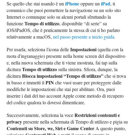
iPhone
iPad
Se quello che stai usando è un
oppure un
, ti
comunico che puoi permettere la navigazione su un solo sito
Internet o comunque solo su alcuni portali sfruttando la
Tempo di utilizzo
funzione
, disponibile “di serie” su
iOS/iPadOS, che è praticamente la stessa di cui ti ho parlato
relativamente a macOS,
nel passo presente a inizio guida
.
Impostazioni
Per usarla, seleziona l'icona delle
(quella con la
ruota d'ingranaggio) presente nella home screen del dispositivo
e, nella nuova schermata che ti viene mostrata, fai tap sulla
Tempo di utilizzo
dicitura
sulla sinistra. Sfiora, dunque, la
Blocca impostazioni “Tempo di utilizzo”
dicitura
che si trova
PIN
in basso e immetti il
che vuoi usare per proteggere dalle
modifiche le impostazioni che stai per abilitare. Ora, puoi
inserire i dati del tuo account Apple come metodo di recupero
del codice qualora lo dovessi dimenticare.
Restrizioni contenuti e
Successivamente, seleziona la voce
privacy
presente nella schermata di Tempo di utilizzo e pigia su
Contenuti su Store, we, Siri e Game Center
A questo punto,
Contenuti Web
seleziona
e metti il segno di spunta in