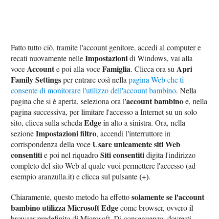
Fatto tutto ciò, tramite l'account genitore, accedi al computer e
Impostazioni
recati nuovamente nelle
di Windows, vai alla
Account
Famiglia
Apri
voce
e poi alla voce
. Clicca ora su
Family Settings
per entrare così nella
pagina Web che ti
consente di monitorare l'utilizzo dell'account bambino
. Nella
account bambino
pagina che si è aperta, seleziona ora l'
e, nella
pagina successiva, per limitare l'accesso a Internet su un solo
Edge
sito, clicca sulla scheda
in alto a sinistra. Ora, nella
Impostazioni filtro
sezione
, accendi l'interruttore in
Usare unicamente siti Web
corrispondenza della voce
consentiti
Siti consentiti
e poi nel riquadro
digita l'indirizzo
completo del sito Web al quale vuoi permettere l'accesso (ad
(+)
esempio aranzulla.it) e clicca sul pulsante
.
solamente se l'account
Chiaramente, questo metodo ha effetto
bambino utilizza Microsoft Edge
come browser, ovvero il
browser predefinito di Microsoft. Di conseguenza, dovresti