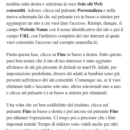
Solo siti Web
tendina sulla destra e seleziona la voce
consentiti
Personalizza
. Adesso, clicca sul pulsante
e nella
(+)
nuova schermata fai clic sul pulsante
in basso a sinistra per
aggiungere un sito a cui vuoi dare l'accesso. Riempi, dunque, il
Website Name
campo
con il nome identificativo del sito e poi il
URL
campo
con l'indirizzo completo del sito Internet al quale
vuoi consentire l'accesso (ad esempio aranzulla.it).
Fine
Finita questa fase, clicca su
in basso a destra. Fatto questo,
puoi ben notare che il sito di tuo interesse è stato aggiunto
all'elenco di siti già presente di default su macOS, infatti, per
impostazione predefinita, diversi siti adatti ai bambini sono già
presenti nell'elenco dei siti consentiti. Comunque sia, se li vuoi
eliminare tutti e lasciarne solo uno, allora selezionali uno a uno
(-)
e clicca sul pulsante
in basso a sinistra per eliminarli.
Una volta che sei ben soddisfatto del risultato, clicca sul
Fine
Fine
pulsante
in basso a destra e poi ancora sul pulsante
per ultimare l'operazione. Ci tengo poi a precisare che i filtri
impostati tramite Tempo di utilizzo sono validi anche per altri