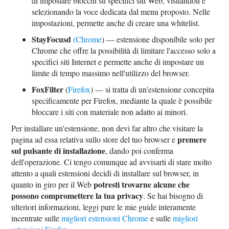
di impostare blocchi su specifici siti Web, visitandoli e
selezionando la voce dedicata dal menu proposto. Nelle
impostazioni, permette anche di creare una whitelist.
StayFocusd
(Chrome
) — estensione disponibile solo per
Chrome che offre la possibilità di limitare l'accesso solo a
specifici siti Internet e permette anche di impostare un
limite di tempo massimo nell'utilizzo del browser.
FoxFilter
(
Firefox
) — si tratta di un'estensione concepita
specificamente per Firefox, mediante la quale è possibile
bloccare i siti con materiale non adatto ai minori.
Per installare un'estensione, non devi far altro che visitare la
premere
pagina ad essa relativa sullo store del tuo browser e
sul pulsante di installazione
, dando poi conferma
dell'operazione. Ci tengo comunque ad avvisarti di stare molto
attento a quali estensioni decidi di installare sul browser, in
potresti trovarne alcune che
quanto in giro per il Web
possono compromettere la tua privacy
. Se hai bisogno di
ulteriori informazioni, leggi pure le mie guide interamente
incentrate sulle
migliori estensioni Chrome
e sulle
migliori