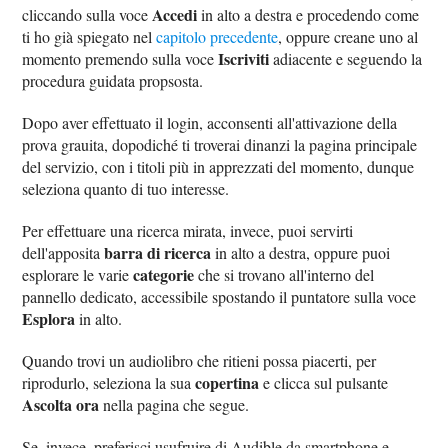
Accedi
cliccando sulla voce
in alto a destra e procedendo come
ti ho già spiegato nel
capitolo precedente
, oppure creane uno al
Iscriviti
momento premendo sulla voce
adiacente e seguendo la
procedura guidata propsosta.
Dopo aver effettuato il login, acconsenti all'attivazione della
prova grauita, dopodiché ti troverai dinanzi la pagina principale
del servizio, con i titoli più in apprezzati del momento, dunque
seleziona quanto di tuo interesse.
Per effettuare una ricerca mirata, invece, puoi servirti
barra di ricerca
dell'apposita
in alto a destra, oppure puoi
categorie
esplorare le varie
che si trovano all'interno del
pannello dedicato, accessibile spostando il puntatore sulla voce
Esplora
in alto.
Quando trovi un audiolibro che ritieni possa piacerti, per
copertina
riprodurlo, seleziona la sua
e clicca sul pulsante
Ascolta ora
nella pagina che segue.
Se, invece, preferisci usufruire di Audible da smartphone e