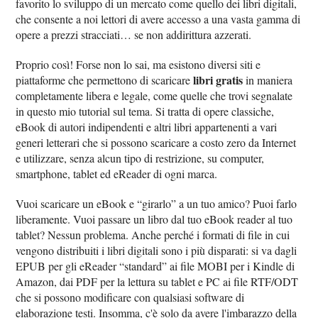
favorito lo sviluppo di un mercato come quello dei libri digitali,
che consente a noi lettori di avere accesso a una vasta gamma di
opere a prezzi stracciati… se non addirittura azzerati.
Proprio così! Forse non lo sai, ma esistono diversi siti e
libri gratis
piattaforme che permettono di scaricare
in maniera
completamente libera e legale, come quelle che trovi segnalate
in questo mio tutorial sul tema. Si tratta di opere classiche,
eBook di autori indipendenti e altri libri appartenenti a vari
generi letterari che si possono scaricare a costo zero da Internet
e utilizzare, senza alcun tipo di restrizione, su computer,
smartphone, tablet ed eReader di ogni marca.
Vuoi scaricare un eBook e “girarlo” a un tuo amico? Puoi farlo
liberamente. Vuoi passare un libro dal tuo eBook reader al tuo
tablet? Nessun problema. Anche perché i formati di file in cui
vengono distribuiti i libri digitali sono i più disparati: si va dagli
EPUB per gli eReader “standard” ai file MOBI per i Kindle di
Amazon, dai PDF per la lettura su tablet e PC ai file RTF/ODT
che si possono modificare con qualsiasi software di
elaborazione testi. Insomma, c'è solo da avere l'imbarazzo della