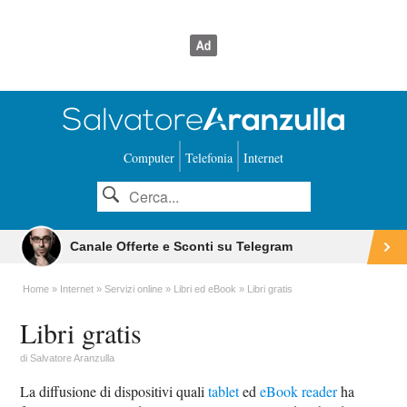
Computer
Telefonia
Internet
Canale Offerte e Sconti su Telegram
Home
Internet
Servizi online
Libri ed eBook
Libri gratis
Libri gratis
di
Salvatore Aranzulla
La diffusione di dispositivi quali
tablet
ed
eBook reader
ha