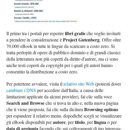
libri gratis
Il primo tra i portali per reperire
che voglio invitarti
Project Gutenberg
a prendere in considerazione è
. Offre oltre
70.000 eBook in tutte le lingue da scaricare a costo zero. Si
tratta perlopiù di opere di pubblico dominio e di grandi classici
della letteratura non più coperti da diritto d'autore, ma ci sono
anche testi coperti da copyright per i quali gli autori hanno
consentito la distribuzione a costo zero.
Per potertene avvalere, visita il
relativo sito Web
(potresti dover
cambiare i DNS
per accedere dall'Italia, a causa delle
limitazioni applicate da alcuni provider), fai clic sulla voce
Search and Browse
che si trova in alto e, nella nuova pagina
Browsing options
che ti viene proposta, fai clic sulla dicitura
per espandere il relativo menu, dopodiché scegli se visualizzare
autore
titolo
lingua
gli eBook disponibili per
, per
, per
o per
data di aggiunta
facendo clic sui collegamenti di tuo interesse.