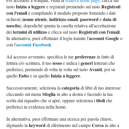
Per accedere a wattpad, visita la
relativa home page
, clicca sul
Inizia a leggere
Registrati
tasto
e registrati premendo sul tasto
con l'email
e compilando il modulo proposto fornendo i dati
nome utente
indirizzo email
password
data di
richiesti (
,
,
e
nascita
), dopodiché spunta la casella relativa all'accettazione
termini di utilizzo
Registrati con l'email
dei
e clicca sul tasto
.
account Google
In alternativa, puoi effettuare il login tramite l'
o
account Facebook
con l'
.
preferenze
Ad accesso avvenuto, specifica le tue
in fatto di
sesso
generi
lettura e/o scrittura, il tuo
e indica i
letterari che
Avanti
preferisci, premendo di volta in volta sul tasto
, poi su
Fatto
Inizia a leggere
quello
e su quello
.
categoria
Successivamente, seleziona la
di libri di tuo interesse
Sfoglia
cliccando sul menu
in alto a destra e facendo la tua
titoli
scelta dal riquadro che si apre, oppure seleziona i
che
preferisci in evidenza nella home.
In alternativa, puoi effettuare una ricerca per parola chiave,
keyword
Cerca
digitando la
di riferimento nel campo
in alto a