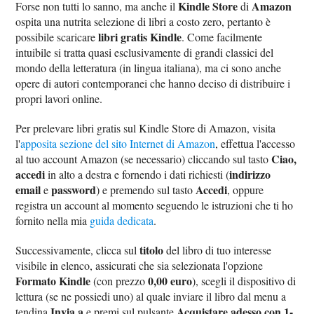
Kindle Store
Amazon
Forse non tutti lo sanno, ma anche il
di
ospita una nutrita selezione di libri a costo zero, pertanto è
libri gratis Kindle
possibile scaricare
. Come facilmente
intuibile si tratta quasi esclusivamente di grandi classici del
mondo della letteratura (in lingua italiana), ma ci sono anche
opere di autori contemporanei che hanno deciso di distribuire i
propri lavori online.
Per prelevare libri gratis sul Kindle Store di Amazon, visita
l'
apposita sezione del sito Internet di Amazon
, effettua l'accesso
Ciao,
al tuo account Amazon (se necessario) cliccando sul tasto
accedi
indirizzo
in alto a destra e fornendo i dati richiesti (
email
password
Accedi
e
) e premendo sul tasto
, oppure
registra un account al momento seguendo le istruzioni che ti ho
fornito nella mia
guida dedicata
.
titolo
Successivamente, clicca sul
del libro di tuo interesse
visibile in elenco, assicurati che sia selezionata l'opzione
Formato Kindle
0,00 euro
(con prezzo
), scegli il dispositivo di
lettura (se ne possiedi uno) al quale inviare il libro dal menu a
Invia a
Acquistare adesso con 1-
tendina
e premi sul pulsante