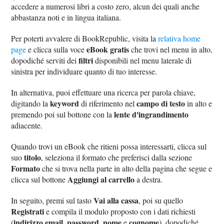
accedere a numerosi libri a costo zero, alcun dei quali anche
abbastanza noti e in lingua italiana.
Per poterti avvalere di BookRepublic, visita la
relativa home
eBook gratis
page
e clicca sulla voce
che trovi nel menu in alto,
filtri
dopodiché serviti dei
disponibili nel menu laterale di
sinistra per individuare quanto di tuo interesse.
In alternativa, puoi effettuare una ricerca per parola chiave,
keyword
campo di testo
digitando la
di riferimento nel
in alto e
lente d'ingrandimento
premendo poi sul bottone con la
adiacente.
Quando trovi un eBook che ritieni possa interessarti, clicca sul
titolo
suo
, seleziona il formato che preferisci dalla sezione
Formato
che si trova nella parte in alto della pagina che segue e
Aggiungi al carrello
clicca sul bottone
a destra.
Vai alla cassa
In seguito, premi sul tasto
, poi su quello
Registrati
e compila il modulo proposto con i dati richiesti
indirizzo email
password
nome
cognome
(
,
,
e
), dopodiché