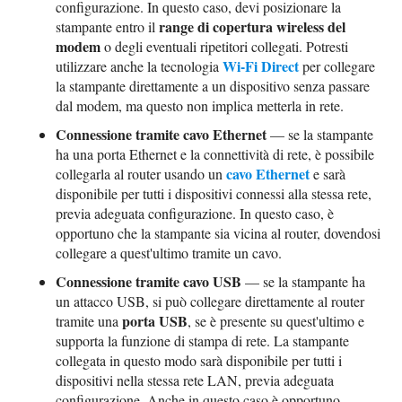
configurazione. In questo caso, devi posizionare la
range di copertura wireless del
stampante entro il
modem
o degli eventuali ripetitori collegati. Potresti
Wi-Fi Direct
utilizzare anche la tecnologia
per collegare
la stampante direttamente a un dispositivo senza passare
dal modem, ma questo non implica metterla in rete.
Connessione tramite cavo Ethernet
— se la stampante
ha una porta Ethernet e la connettività di rete, è possibile
cavo Ethernet
collegarla al router usando un
e sarà
disponibile per tutti i dispositivi connessi alla stessa rete,
previa adeguata configurazione. In questo caso, è
opportuno che la stampante sia vicina al router, dovendosi
collegare a quest'ultimo tramite un cavo.
Connessione tramite cavo USB
— se la stampante ha
un attacco USB, si può collegare direttamente al router
porta USB
tramite una
, se è presente su quest'ultimo e
supporta la funzione di stampa di rete. La stampante
collegata in questo modo sarà disponibile per tutti i
dispositivi nella stessa rete LAN, previa adeguata
configurazione. Anche in questo caso è opportuno