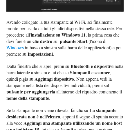
Avendo collegato la tua stampante al Wi-Fi, sei finalmente
pronto per usarla da tutti gli altri dispositivi nella stessa rete. Per
installazione su Windows 11
procedere all'
, la prima cosa che
clic destro
pulsante Start
devi fare è un
sul
(l'icona di
Windows
in basso a sinistra sulla barra delle applicazioni) e poi
Impostazioni
premere su
.
Bluetooth e dispositivi
Dalla finestra che si apre, premi su
nella
Stampanti e scanner
barra laterale a sinistra e fai clic su
,
Aggiungi dispositivo
quindi pigia su
. Non appena vedi la
stampante nella lista dei dispositivi individuati, premi sul
pulsante per aggiungerla
all'interno del riquadro contenente il
nome della stampante
.
La stampante
Se la stampante non viene rilevata, fai clic su
desiderata non è nell'elenco
, apponi il segno di spunta accanto
Aggiungi una stampante utilizzando un nome host
alla voce
o un indirizzo IP
Avanti
, fai clic su
e seleziona l'opzione