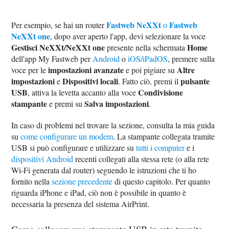
Fastweb NeXXt
Fastweb
Per esempio, se hai un router
o
NeXXt one
, dopo aver aperto l'app, devi selezionare la voce
Gestisci NeXXt/NeXXt one
Home
presente nella schermata
dell'app My Fastweb per
Android
o
iOS/iPadOS
, premere sulla
impostazioni avanzate
Altre
voce per le
e poi pigiare su
impostazioni
Dispositivi locali
pulsante
e
. Fatto ciò, premi il
USB
Condivisione
, attiva la levetta accanto alla voce
stampante
Salva impostazioni
e premi su
.
In caso di problemi nel trovare la sezione, consulta la mia guida
su
come configurare un modem
. La stampante collegata tramite
USB si può configurare e utilizzare su
tutti i computer
e i
dispositivi Android
recenti collegati alla stessa rete (o alla rete
Wi-Fi generata dal router) seguendo le istruzioni che ti ho
fornito nella
sezione precedente
di questo capitolo. Per quanto
riguarda iPhone e iPad, ciò non è possibile in quanto è
necessaria la presenza del sistema AirPrint.