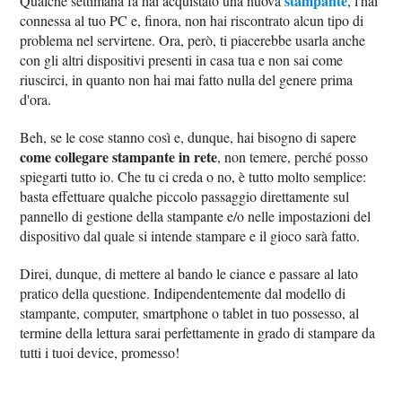
stampante
Qualche settimana fa hai acquistato una nuova
, l'hai
connessa al tuo PC e, finora, non hai riscontrato alcun tipo di
problema nel servirtene. Ora, però, ti piacerebbe usarla anche
con gli altri dispositivi presenti in casa tua e non sai come
riuscirci, in quanto non hai mai fatto nulla del genere prima
d'ora.
Beh, se le cose stanno così e, dunque, hai bisogno di sapere
come collegare stampante in rete
, non temere, perché posso
spiegarti tutto io. Che tu ci creda o no, è tutto molto semplice:
basta effettuare qualche piccolo passaggio direttamente sul
pannello di gestione della stampante e/o nelle impostazioni del
dispositivo dal quale si intende stampare e il gioco sarà fatto.
Direi, dunque, di mettere al bando le ciance e passare al lato
pratico della questione. Indipendentemente dal modello di
stampante, computer, smartphone o tablet in tuo possesso, al
termine della lettura sarai perfettamente in grado di stampare da
tutti i tuoi device, promesso!