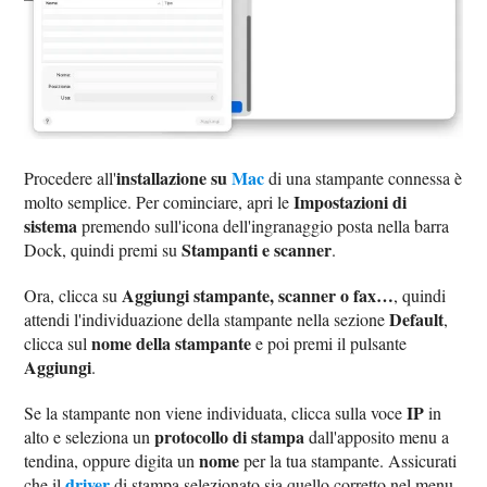
installazione su
Mac
Procedere all'
di una stampante connessa è
Impostazioni di
molto semplice. Per cominciare, apri le
sistema
premendo sull'icona dell'ingranaggio posta nella barra
Stampanti e scanner
Dock, quindi premi su
.
Aggiungi stampante, scanner o fax…
Ora, clicca su
, quindi
Default
attendi l'individuazione della stampante nella sezione
,
nome della stampante
clicca sul
e poi premi il pulsante
Aggiungi
.
IP
Se la stampante non viene individuata, clicca sulla voce
in
protocollo di stampa
alto e seleziona un
dall'apposito menu a
nome
tendina, oppure digita un
per la tua stampante. Assicurati
driver
che il
di stampa selezionato sia quello corretto nel menu