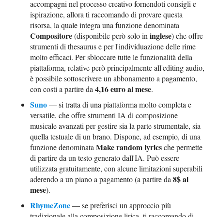
accompagni nel processo creativo fornendoti consigli e
ispirazione, allora ti raccomando di provare questa
risorsa, la quale integra una funzione denominata
Compositore
inglese
(disponibile però solo in
) che offre
strumenti di thesaurus e per l'individuazione delle rime
molto efficaci. Per sbloccare tutte le funzionalità della
piattaforma, relative però principalmente all'editing audio,
è possibile sottoscrivere un abbonamento a pagamento,
4,16 euro al mese
con costi a partire da
.
Suno
— si tratta di una piattaforma molto completa e
versatile, che offre strumenti IA di composizione
musicale avanzati per gestire sia la parte strumentale, sia
quella testuale di un brano. Dispone, ad esempio, di una
Make random lyrics
funzione denominata
che permette
di partire da un testo generato dall'IA. Può essere
utilizzata gratuitamente, con alcune limitazioni superabili
8$ al
aderendo a un piano a pagamento (a partire da
mese
).
RhymeZone
— se preferisci un approccio più
tradizionale alla composizione lirica, ti raccomando di