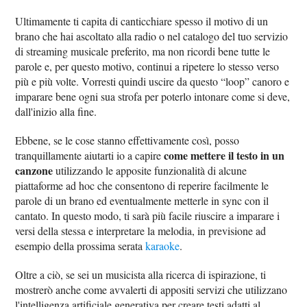
Ultimamente ti capita di canticchiare spesso il motivo di un
brano che hai ascoltato alla radio o nel catalogo del tuo servizio
di streaming musicale preferito, ma non ricordi bene tutte le
parole e, per questo motivo, continui a ripetere lo stesso verso
più e più volte. Vorresti quindi uscire da questo “loop” canoro e
imparare bene ogni sua strofa per poterlo intonare come si deve,
dall'inizio alla fine.
Ebbene, se le cose stanno effettivamente così, posso
come mettere il testo in un
tranquillamente aiutarti io a capire
canzone
utilizzando le apposite funzionalità di alcune
piattaforme ad hoc che consentono di reperire facilmente le
parole di un brano ed eventualmente metterle in sync con il
cantato. In questo modo, ti sarà più facile riuscire a imparare i
versi della stessa e interpretare la melodia, in previsione ad
esempio della prossima serata
karaoke
.
Oltre a ciò, se sei un musicista alla ricerca di ispirazione, ti
mostrerò anche come avvalerti di appositi servizi che utilizzano
l'intelligenza artificiale generativa per creare testi adatti al