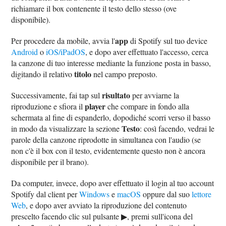
richiamare il box contenente il testo dello stesso (ove
disponibile).
app
Per procedere da mobile, avvia l'
di Spotify sul tuo device
Android
o
iOS/iPadOS
, e dopo aver effettuato l'accesso, cerca
la canzone di tuo interesse mediante la funzione posta in basso,
titolo
digitando il relativo
nel campo preposto.
risultato
Successivamente, fai tap sul
per avviarne la
player
riproduzione e sfiora il
che compare in fondo alla
schermata al fine di espanderlo, dopodiché scorri verso il basso
Testo
in modo da visualizzare la sezione
: così facendo, vedrai le
parole della canzone riprodotte in simultanea con l'audio (se
non c'è il box con il testo, evidentemente questo non è ancora
disponibile per il brano).
Da computer, invece, dopo aver effettuato il login al tuo account
Spotify dal client per
Windows
e
macOS
oppure dal suo
lettore
Web
, e dopo aver avviato la riproduzione del contenuto
prescelto facendo clic sul pulsante ▶︎, premi sull'icona del