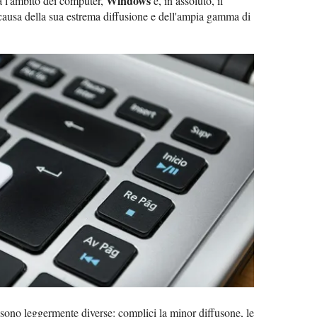
Windows
da l'ambito dei computer,
è, in assoluto, il
 causa della sua estrema diffusione e dell'ampia gamma di
e sono leggermente diverse: complici la minor diffusone, le