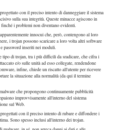
e progettato con il preciso intento di danneggiare il sistema
ncisivo sulla sua integrità. Queste minacce agiscono in
 finché i problemi non diventano evidenti.
apparentemente innocui che, però, contengono al loro
re, i trojan possono scaricare a loro volta altri software
 e password inseriti nei moduli.
 tipo di trojan, tra i più difficili da sradicare, che cifra i
 attaccato e/o sulle unità ad esso collegate, rendendone
somware, infine, chiede un riscatto all'utente per ricevere
rtare la situazione alla normalità (da qui il termine
ri malware che propongono continuamente pubblicità
ompaiono improvvisamente all'interno del sistema
zione sul Web.
e progettati con il preciso intento di rubare e diffondere i
ttima. Sono spesso inclusi all'interno dei trojan.
di malware, in sé, non arreca danni ai dati e alle