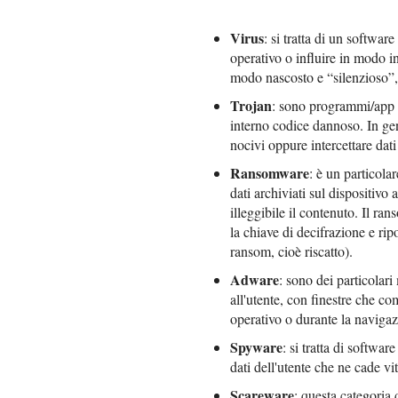
Virus
: si tratta di un softwar
operativo o influire in modo i
modo nascosto e “silenzioso”,
Trojan
: sono programmi/app 
interno codice dannoso. In gene
nocivi oppure intercettare dati
Ransomware
: è un particolare
dati archiviati sul dispositivo
illeggibile il contenuto. Il ran
la chiave di decifrazione e ripo
ransom, cioè riscatto).
Adware
: sono dei particola
all'utente, con finestre che c
operativo o durante la naviga
Spyware
: si tratta di softwar
dati dell'utente che ne cade vi
Scareware
: questa categoria 