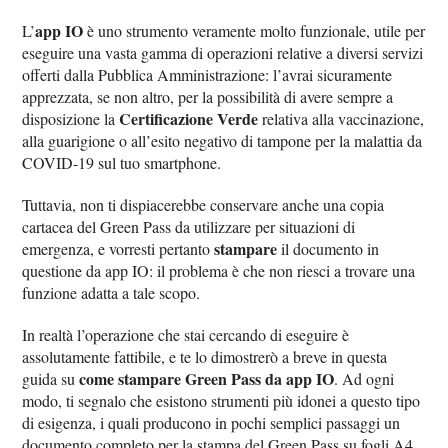
app IO
L’
è uno strumento veramente molto funzionale, utile per
eseguire una vasta gamma di operazioni relative a diversi servizi
offerti dalla Pubblica Amministrazione: l’avrai sicuramente
apprezzata, se non altro, per la possibilità di avere sempre a
Certificazione Verde
disposizione la
relativa alla vaccinazione,
alla guarigione o all’esito negativo di tampone per la malattia da
COVID-19 sul tuo smartphone.
Tuttavia, non ti dispiacerebbe conservare anche una copia
cartacea del Green Pass da utilizzare per situazioni di
stampare
emergenza, e vorresti pertanto
il documento in
questione da app IO: il problema è che non riesci a trovare una
funzione adatta a tale scopo.
In realtà l’operazione che stai cercando di eseguire è
assolutamente fattibile, e te lo dimostrerò a breve in questa
come stampare Green Pass da app IO
guida su
. Ad ogni
modo, ti segnalo che esistono strumenti più idonei a questo tipo
di esigenza, i quali producono in pochi semplici passaggi un
documento completo per la stampa del Green Pass su fogli A4,