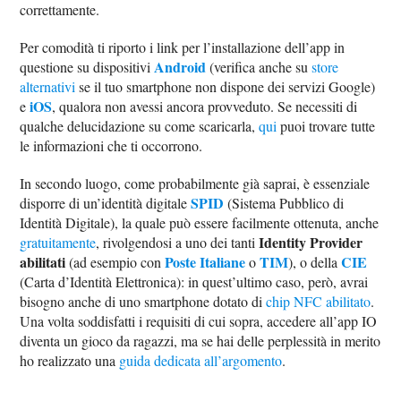
correttamente.
Per comodità ti riporto i link per l’installazione dell’app in
Android
questione su dispositivi
(verifica anche su
store
alternativi
se il tuo smartphone non dispone dei servizi Google)
iOS
e
, qualora non avessi ancora provveduto. Se necessiti di
qualche delucidazione su come scaricarla,
qui
puoi trovare tutte
le informazioni che ti occorrono.
In secondo luogo, come probabilmente già saprai, è essenziale
SPID
disporre di un’identità digitale
(Sistema Pubblico di
Identità Digitale), la quale può essere facilmente ottenuta, anche
Identity Provider
gratuitamente
, rivolgendosi a uno dei tanti
abilitati
Poste Italiane
TIM
CIE
(ad esempio con
o
), o della
(Carta d’Identità Elettronica): in quest’ultimo caso, però, avrai
bisogno anche di uno smartphone dotato di
chip NFC abilitato
.
Una volta soddisfatti i requisiti di cui sopra, accedere all’app IO
diventa un gioco da ragazzi, ma se hai delle perplessità in merito
ho realizzato una
guida dedicata all’argomento
.