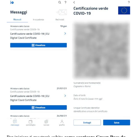
come scaricare Green Pass da
Per iniziare ti mostrerò subito