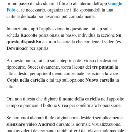
Google
primo passo è individuare il filmato all'interno dell'app
Foto
e, se necessario, organizzare i file spostandoli in una
cartella dedicata per lavorarci più comodamente.
Innanzitutto, apri l'applicazione in questione, fai tap sulla
Raccolte
Su
scheda
posizionata in basso, individua la sezione
questo dispositivo
e sfiora la cartella che contiene il video (es.
Download
) per aprirla.
A questo punto, fai tap sull'anteprima del video che desideri
tre puntini
riprodurre. Successivamente, tocca l'icona dei
in
alto a destra per aprire il menu contestuale, seleziona la voce
Copia nella cartella
Nuova cartella
e fai tap sull'opzione
in
alto.
nome della cartella
Ora non ti resta che digitare il
nell'apposito
Crea
campo e premere il bottone
per confermare l'operazione.
Se non vuoi alterare il file originale ma desideri semplicemente
silenziare video Android
durante la normale visualizzazione,
puoi avvalerti dei comandi rapidi offerti dal player multimediale.