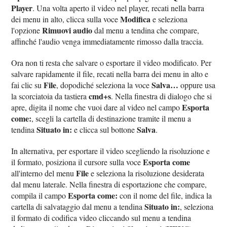
Player
. Una volta aperto il video nel player, recati nella barra
Modifica
dei menu in alto, clicca sulla voce
e seleziona
Rimuovi audio
l'opzione
dal menu a tendina che compare,
affinché l'audio venga immediatamente rimosso dalla traccia.
Ora non ti resta che salvare o esportare il video modificato. Per
salvare rapidamente il file, recati nella barra dei menu in alto e
File
Salva…
fai clic su
, dopodiché seleziona la voce
oppure usa
cmd+s
la scorciatoia da tastiera
. Nella finestra di dialogo che si
Esporta
apre, digita il nome che vuoi dare al video nel campo
come:
, scegli la cartella di destinazione tramite il menu a
Situato in:
Salva
tendina
e clicca sul bottone
.
In alternativa, per esportare il video scegliendo la risoluzione e
Esporta come
il formato, posiziona il cursore sulla voce
File
all'interno del menu
e seleziona la risoluzione desiderata
dal menu laterale. Nella finestra di esportazione che compare,
Esporta come:
compila il campo
con il nome del file, indica la
Situato in:
cartella di salvataggio dal menu a tendina
, seleziona
il formato di codifica video cliccando sul menu a tendina