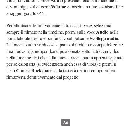
Audio
viola, fai clic sulla voce
presente nella barra laterale di
Volume
destra, pigia sul cursore
e trascinalo tutto a sinistra fino
0%
a raggiungere lo
.
Per eliminare definitivamente la traccia, invece, seleziona
Audio
sempre il filmato nella timeline, premi sulla voce
nella
Scollega audio
barra laterale destra e poi fai clic sul pulsante
.
La traccia audio verrà così separata dal video e comparirà come
una nuova riga indipendente posizionata sotto la traccia video
nella timeline. Fai clic sulla nuova traccia audio appena separata
per selezionarla (si evidenzierà anch'essa di viola) e premi il
Canc
Backspace
tasto
o
sulla tastiera del tuo computer per
rimuoverla definitivamente dal progetto.