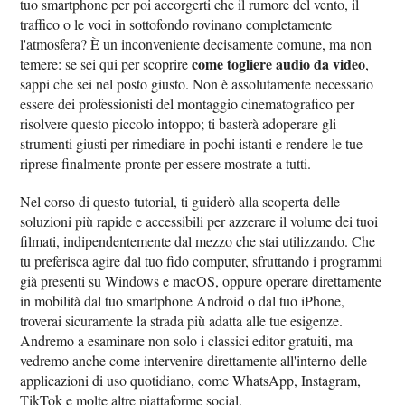
tuo smartphone per poi accorgerti che il rumore del vento, il
traffico o le voci in sottofondo rovinano completamente
l'atmosfera? È un inconveniente decisamente comune, ma non
come togliere audio da video
temere: se sei qui per scoprire
,
sappi che sei nel posto giusto. Non è assolutamente necessario
essere dei professionisti del montaggio cinematografico per
risolvere questo piccolo intoppo; ti basterà adoperare gli
strumenti giusti per rimediare in pochi istanti e rendere le tue
riprese finalmente pronte per essere mostrate a tutti.
Nel corso di questo tutorial, ti guiderò alla scoperta delle
soluzioni più rapide e accessibili per azzerare il volume dei tuoi
filmati, indipendentemente dal mezzo che stai utilizzando. Che
tu preferisca agire dal tuo fido computer, sfruttando i programmi
già presenti su Windows e macOS, oppure operare direttamente
in mobilità dal tuo smartphone Android o dal tuo iPhone,
troverai sicuramente la strada più adatta alle tue esigenze.
Andremo a esaminare non solo i classici editor gratuiti, ma
vedremo anche come intervenire direttamente all'interno delle
applicazioni di uso quotidiano, come WhatsApp, Instagram,
TikTok e molte altre piattaforme social.