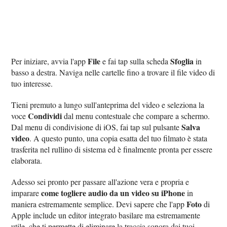
File
Sfoglia
Per iniziare, avvia l'app
e fai tap sulla scheda
in
basso a destra. Naviga nelle cartelle fino a trovare il file video di
tuo interesse.
Tieni premuto a lungo sull'anteprima del video e seleziona la
Condividi
voce
dal menu contestuale che compare a schermo.
Salva
Dal menu di condivisione di iOS, fai tap sul pulsante
video
. A questo punto, una copia esatta del tuo filmato è stata
trasferita nel rullino di sistema ed è finalmente pronta per essere
elaborata.
Adesso sei pronto per passare all'azione vera e propria e
come togliere audio da un video su iPhone
imparare
in
Foto
maniera estremamente semplice. Devi sapere che l'app
di
Apple include un editor integrato basilare ma estremamente
utile, che ti permette di eliminare la traccia sonora dai tuoi