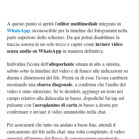
editor multimediale
A questo punto si aprirà l'
integrato in
WhatsApp
, riconoscibile per la timeline dei fotogrammi nella
parte superiore dello schermo. Da qui potrai disabilitare la
inviare video
traccia sonora in un solo tocco e capire come
senza audio su WhatsApp
in maniera definitiva.
altoparlante
Individua l'icona dell'
situata in alto a sinistra,
subito sotto la timeline del video e di fianco alle indicazioni su
durata e dimensioni del file. Premi su di essa: l'icona cambierà
sbarra diagonale
mostrando una
, a conferma che l'audio del
video è stato silenziato. Se lo desideri, aggiungi un testo nel
campo relativo alla didascalia in basso, dopodiché fai tap sul
aeroplanino di carta
pulsante con l'
in basso a destra per
confermare e inviare il video ammutolito nella chat.
Per assicurarti che tutto sia andato a buon fine, attendi il
caricamento del file nella chat: una volta completato, il video
apparirà all'interno del flusso di conversazione mostrando