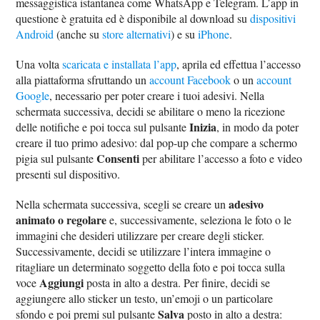
messaggistica istantanea come WhatsApp e Telegram. L’app in
questione è gratuita ed è disponibile al download su
dispositivi
Android
(anche su
store alternativi
) e su
iPhone
.
Una volta
scaricata e installata l’app
, aprila ed effettua l’accesso
alla piattaforma sfruttando un
account Facebook
o un
account
Google
, necessario per poter creare i tuoi adesivi. Nella
schermata successiva, decidi se abilitare o meno la ricezione
Inizia
delle notifiche e poi tocca sul pulsante
, in modo da poter
creare il tuo primo adesivo: dal pop-up che compare a schermo
Consenti
pigia sul pulsante
per abilitare l’accesso a foto e video
presenti sul dispositivo.
adesivo
Nella schermata successiva, scegli se creare un
animato o regolare
e, successivamente, seleziona le foto o le
immagini che desideri utilizzare per creare degli sticker.
Successivamente, decidi se utilizzare l’intera immagine o
ritagliare un determinato soggetto della foto e poi tocca sulla
Aggiungi
voce
posta in alto a destra. Per finire, decidi se
aggiungere allo sticker un testo, un’emoji o un particolare
Salva
sfondo e poi premi sul pulsante
posto in alto a destra: