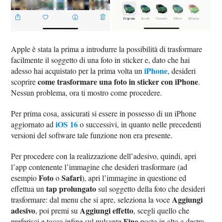
Apple è stata la prima a introdurre la possibilità di trasformare
facilmente il soggetto di una foto in sticker e, dato che hai
iPhone
adesso hai acquistato per la prima volta un
, desideri
come trasformare una foto in sticker con iPhone
scoprire
.
Nessun problema, ora ti mostro come procedere.
Per prima cosa, assicurati si essere in possesso di un iPhone
iOS 16
aggiornato ad
o successivi, in quanto nelle precedenti
versioni del software tale funzione non era presente.
Per procedere con la realizzazione dell’adesivo, quindi, apri
l’app contenente l’immagine che desideri trasformare (ad
Foto
Safari
esempio
o
), apri l’immagine in questione ed
tap prolungato
effettua un
sul soggetto della foto che desideri
Aggiungi
trasformare: dal menu che si apre, seleziona la voce
adesivo
Aggiungi effetto
, poi premi su
, scegli quello che
Fine
preferisci e tocca infine sul pulsante
posto in alto a destra.