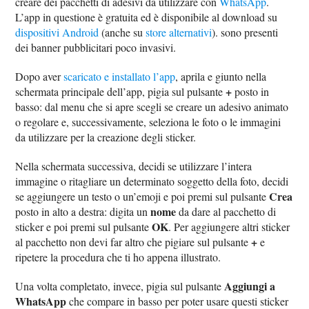
creare dei pacchetti di adesivi da utilizzare con
WhatsApp
.
L’app in questione è gratuita ed è disponibile al download su
dispositivi Android
(anche su
store alternativi
). sono presenti
dei banner pubblicitari poco invasivi.
Dopo aver
scaricato e installato l’app
, aprila e giunto nella
+
schermata principale dell’app, pigia sul pulsante
posto in
basso: dal menu che si apre scegli se creare un adesivo animato
o regolare e, successivamente, seleziona le foto o le immagini
da utilizzare per la creazione degli sticker.
Nella schermata successiva, decidi se utilizzare l’intera
immagine o ritagliare un determinato soggetto della foto, decidi
Crea
se aggiungere un testo o un’emoji e poi premi sul pulsante
nome
posto in alto a destra: digita un
da dare al pacchetto di
OK
sticker e poi premi sul pulsante
. Per aggiungere altri sticker
+
al pacchetto non devi far altro che pigiare sul pulsante
e
ripetere la procedura che ti ho appena illustrato.
Aggiungi a
Una volta completato, invece, pigia sul pulsante
WhatsApp
che compare in basso per poter usare questi sticker