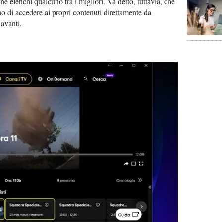
e ne elenchi qualcuno tra i migliori. Va detto, tuttavia, che
no di accedere ai propri contenuti direttamente da
avanti.