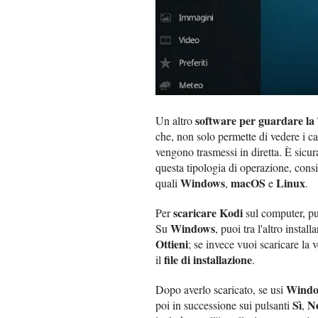
software per guardare la
Un altro
che, non solo permette di vedere i can
vengono trasmessi in diretta. È sicur
questa tipologia di operazione, cons
Windows
macOS
Linux
quali
,
e
.
scaricare Kodi
Per
sul computer, puo
Windows
Su
, puoi tra l'altro instal
Ottieni
; se invece vuoi scaricare la v
file di installazione
il
.
Windo
Dopo averlo scaricato, se usi
Sì
N
poi in successione sui pulsanti
,