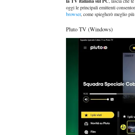
la TV italiana sul PC
, lascia che t
oggi le principali emittenti consento
browser
, come spiegherò meglio più 
Pluto TV (Windows)