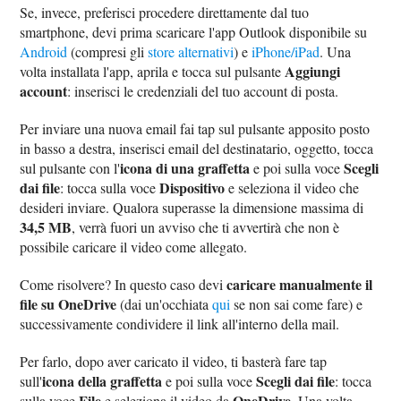
Se, invece, preferisci procedere direttamente dal tuo
smartphone, devi prima scaricare l'app Outlook disponibile su
Android
(compresi gli
store alternativi
) e
iPhone/iPad
. Una
Aggiungi
volta installata l'app, aprila e tocca sul pulsante
account
: inserisci le credenziali del tuo account di posta.
Per inviare una nuova email fai tap sul pulsante apposito posto
in basso a destra, inserisci email del destinatario, oggetto, tocca
icona di una graffetta
Scegli
sul pulsante con l'
e poi sulla voce
dai file
Dispositivo
: tocca sulla voce
e seleziona il video che
desideri inviare. Qualora superasse la dimensione massima di
34,5 MB
, verrà fuori un avviso che ti avvertirà che non è
possibile caricare il video come allegato.
caricare manualmente il
Come risolvere? In questo caso devi
file su OneDrive
(dai un'occhiata
qui
se non sai come fare) e
successivamente condividere il link all'interno della mail.
Per farlo, dopo aver caricato il video, ti basterà fare tap
icona della graffetta
Scegli dai file
sull'
e poi sulla voce
: tocca
File
OneDrive
sulla voce
e seleziona il video da
. Una volta