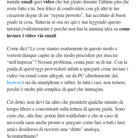
email
video
tramite
quei
che hai girato durante l'ultima gita che
avete fatto e tu, ben felice di condividere con gli altri le tue
creazioni degne di un “regista provetto”, hai accettato di buon
grado la cosa. Tuttavia se ora sei qui e stai leggendo questo
come
tutorial evidentemente è perché non hai la minima idea su
inviare i video via email
.
Come dici? Le cose stanno esattamente in questo modo e
vorresti dunque capire in che modo procedere per riuscire
“nell'impresa”? Nessun problema, conta pure su di me. Con la
guida di quest'oggi provvederò infatti a spiegarti come inviare i
video via email come allegati, sia da PC (direttamente dal
browser
) sia da smartphone e tablet. In tutti i casi, non temere,
perché è molto più semplice di quel che immagini.
Ciò detto, non devi far altro che prenderti qualche minuto di
tempo libero e concentrarti sulla lettura di questa guida. Sono
certo che, alla fine, potrai dirti soddisfatto e che in caso di
necessità sarai anche pronto a spiegare come fare a tutti i tuoi
amici desiderosi di ricevere una “dritta” analoga.
Scommettiamo?