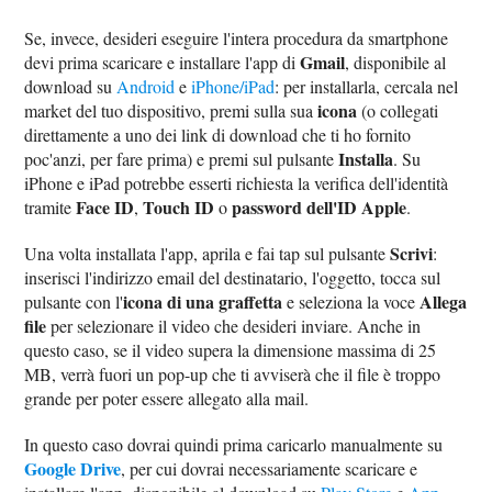
Se, invece, desideri eseguire l'intera procedura da smartphone
Gmail
devi prima scaricare e installare l'app di
, disponibile al
download su
Android
e
iPhone/iPad
: per installarla, cercala nel
icona
market del tuo dispositivo, premi sulla sua
(o collegati
direttamente a uno dei link di download che ti ho fornito
Installa
poc'anzi, per fare prima) e premi sul pulsante
. Su
iPhone e iPad potrebbe esserti richiesta la verifica dell'identità
Face ID
Touch ID
password dell'ID Apple
tramite
,
o
.
Scrivi
Una volta installata l'app, aprila e fai tap sul pulsante
:
inserisci l'indirizzo email del destinatario, l'oggetto, tocca sul
icona di una graffetta
Allega
pulsante con l'
e seleziona la voce
file
per selezionare il video che desideri inviare. Anche in
questo caso, se il video supera la dimensione massima di 25
MB, verrà fuori un pop-up che ti avviserà che il file è troppo
grande per poter essere allegato alla mail.
In questo caso dovrai quindi prima caricarlo manualmente su
Google Drive
, per cui dovrai necessariamente scaricare e