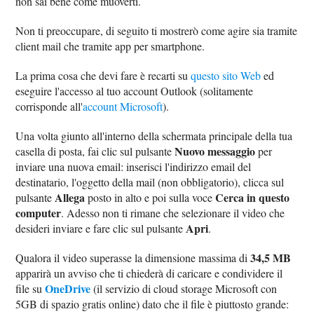
non sai bene come muoverti.
Non ti preoccupare, di seguito ti mostrerò come agire sia tramite
client mail che tramite app per smartphone.
La prima cosa che devi fare è recarti su
questo sito Web
ed
eseguire l'accesso al tuo account Outlook (solitamente
corrisponde all'
account Microsoft
).
Una volta giunto all'interno della schermata principale della tua
Nuovo messaggio
casella di posta, fai clic sul pulsante
per
inviare una nuova email: inserisci l'indirizzo email del
destinatario, l'oggetto della mail (non obbligatorio), clicca sul
Allega
Cerca in questo
pulsante
posto in alto e poi sulla voce
computer
. Adesso non ti rimane che selezionare il video che
Apri
desideri inviare e fare clic sul pulsante
.
34,5 MB
Qualora il video superasse la dimensione massima di
apparirà un avviso che ti chiederà di caricare e condividere il
OneDrive
file su
(il servizio di cloud storage Microsoft con
5GB di spazio gratis online) dato che il file è piuttosto grande: