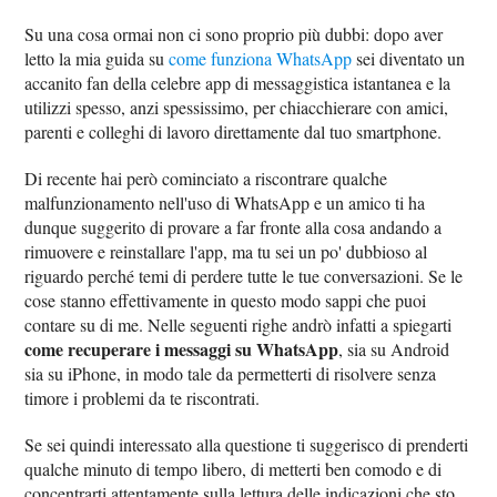
Su una cosa ormai non ci sono proprio più dubbi: dopo aver
letto la mia guida su
come funziona WhatsApp
sei diventato un
accanito fan della celebre app di messaggistica istantanea e la
utilizzi spesso, anzi spessissimo, per chiacchierare con amici,
parenti e colleghi di lavoro direttamente dal tuo smartphone.
Di recente hai però cominciato a riscontrare qualche
malfunzionamento nell'uso di WhatsApp e un amico ti ha
dunque suggerito di provare a far fronte alla cosa andando a
rimuovere e reinstallare l'app, ma tu sei un po' dubbioso al
riguardo perché temi di perdere tutte le tue conversazioni. Se le
cose stanno effettivamente in questo modo sappi che puoi
contare su di me. Nelle seguenti righe andrò infatti a spiegarti
come recuperare i messaggi su WhatsApp
, sia su Android
sia su iPhone, in modo tale da permetterti di risolvere senza
timore i problemi da te riscontrati.
Se sei quindi interessato alla questione ti suggerisco di prenderti
qualche minuto di tempo libero, di metterti ben comodo e di
concentrarti attentamente sulla lettura delle indicazioni che sto