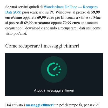
Se vuoi servirti quindi di
Wondershare Dr.Fone — Recupero
Windows
59,99
Dati (iOS)
puoi scaricarlo su PC
, al prezzo di
euro/anno
69,99 euro
Mac
oppure a
per la licenza a vita, e su
,
69,99 euro/anno
79,99 euro
al prezzo di
oppure
una tantum,
eseguendo il download e andando a recuperare i dati utili come
visto poc'anzi.
Come recuperare i messaggi effimeri
messaggi effimeri
Hai attivato i
un po' di tempo fa, pensavi di