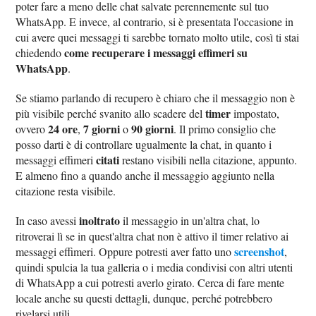
poter fare a meno delle chat salvate perennemente sul tuo
WhatsApp. E invece, al contrario, si è presentata l'occasione in
cui avere quei messaggi ti sarebbe tornato molto utile, così ti stai
come recuperare i messaggi effimeri su
chiedendo
WhatsApp
.
Se stiamo parlando di recupero è chiaro che il messaggio non è
timer
più visibile perché svanito allo scadere del
impostato,
24 ore
7 giorni
90 giorni
ovvero
,
o
. Il primo consiglio che
posso darti è di controllare ugualmente la chat, in quanto i
citati
messaggi effimeri
restano visibili nella citazione, appunto.
E almeno fino a quando anche il messaggio aggiunto nella
citazione resta visibile.
inoltrato
In caso avessi
il messaggio in un'altra chat, lo
ritroverai lì se in quest'altra chat non è attivo il timer relativo ai
screenshot
messaggi effimeri. Oppure potresti aver fatto uno
,
quindi spulcia la tua galleria o i media condivisi con altri utenti
di WhatsApp a cui potresti averlo girato. Cerca di fare mente
locale anche su questi dettagli, dunque, perché potrebbero
rivelarsi utili.