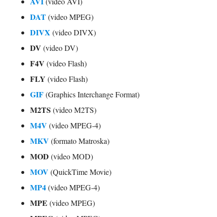
AVI
(video AVI)
DAT
(video MPEG)
DIVX
(video DIVX)
DV
(video DV)
F4V
(video Flash)
FLY
(video Flash)
GIF
(Graphics Interchange Format)
M2TS
(video M2TS)
M4V
(video MPEG-4)
MKV
(formato Matroska)
MOD
(video MOD)
MOV
(QuickTime Movie)
MP4
(video MPEG-4)
MPE
(video MPEG)