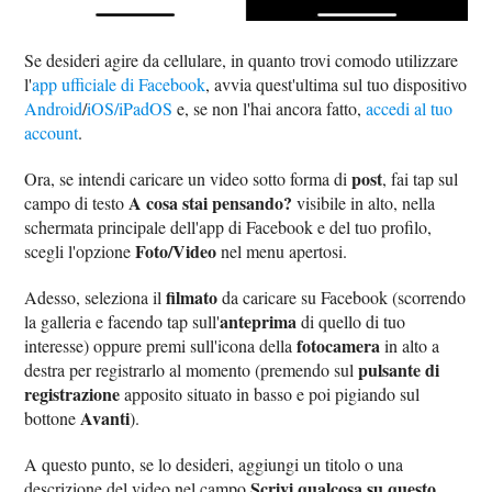
Se desideri agire da cellulare, in quanto trovi comodo utilizzare
l'
app ufficiale di Facebook
, avvia quest'ultima sul tuo dispositivo
Android
/
iOS/iPadOS
e, se non l'hai ancora fatto,
accedi al tuo
account
.
post
Ora, se intendi caricare un video sotto forma di
, fai tap sul
A cosa stai pensando?
campo di testo
visibile in alto, nella
schermata principale dell'app di Facebook e del tuo profilo,
Foto/Video
scegli l'opzione
nel menu apertosi.
filmato
Adesso, seleziona il
da caricare su Facebook (scorrendo
anteprima
la galleria e facendo tap sull'
di quello di tuo
fotocamera
interesse) oppure premi sull'icona della
in alto a
pulsante di
destra per registrarlo al momento (premendo sul
registrazione
apposito situato in basso e poi pigiando sul
Avanti
bottone
).
A questo punto, se lo desideri, aggiungi un titolo o una
Scrivi qualcosa su questo
descrizione del video nel campo