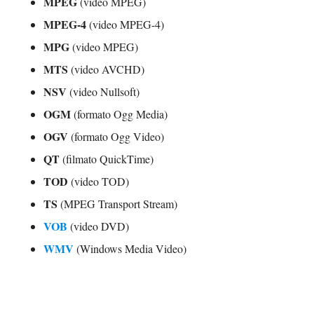
MPEG
(video MPEG)
MPEG-4
(video MPEG-4)
MPG
(video MPEG)
MTS
(video AVCHD)
NSV
(video Nullsoft)
OGM
(formato Ogg Media)
OGV
(formato Ogg Video)
QT
(filmato QuickTime)
TOD
(video TOD)
TS
(MPEG Transport Stream)
VOB
(video DVD)
WMV
(Windows Media Video)