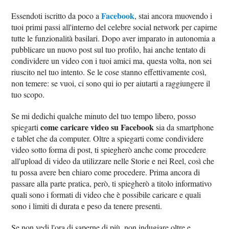
Facebook
Essendoti iscritto da poco a
, stai ancora muovendo i
tuoi primi passi all'interno del celebre social network per capirne
tutte le funzionalità basilari. Dopo aver imparato in autonomia a
pubblicare un nuovo post sul tuo profilo, hai anche tentato di
condividere un video con i tuoi amici ma, questa volta, non sei
riuscito nel tuo intento. Se le cose stanno effettivamente così,
non temere: se vuoi, ci sono qui io per aiutarti a raggiungere il
tuo scopo.
Se mi dedichi qualche minuto del tuo tempo libero, posso
come caricare video su Facebook
spiegarti
sia da smartphone
e tablet che da computer. Oltre a spiegarti come condividere
video sotto forma di post, ti spiegherò anche come procedere
all'upload di video da utilizzare nelle Storie e nei Reel, così che
tu possa avere ben chiaro come procedere. Prima ancora di
passare alla parte pratica, però, ti spiegherò a titolo informativo
quali sono i formati di video che è possibile caricare e quali
sono i limiti di durata e peso da tenere presenti.
Se non vedi l'ora di saperne di più, non indugiare oltre e