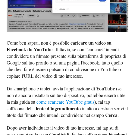
caricare un video su
Come ben saprai, non è possibile
Facebook da YouTube
. Tuttavia, se con “caricare” intendi
condividere un filmato presente sulla piattaforma di proprietà di
Google sul tuo profilo o su una pagina Facebook, tutto quello
che devi fare è usare i pulsanti di condivisione di YouTube o
copiare l'URL del video di tuo interesse.
YouTube
Da smartphone e tablet, avvia l'applicazione di
(se
non è ancora installata sul tuo dispositivo, potrebbe esserti utile
la mia guida su
come scaricare YouTube gratis
), fai tap
lente d'ingrandimento
sull'icona della
in alto a destra e scrivi il
Cerca
titolo del filmato che intendi condividere nel campo
.
Dopo aver individuato il video di tuo interesse, fai tap su di
Condividi
Facebook
esso, premi sulla voce
, fai tap sull'opzione