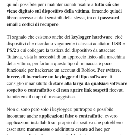
tutto ciò che
quindi possibile per i malintenzionati risalire a
viene digitato sul dispositivo della vittima
, fornendo quindi
password
libero accesso ai dati sensibili della stessa, tra cui
,
email
codici di recupero
e
.
keylogger hardware
Ti segnalo che esistono anche dei
, cioè
USB
dispositivi che ricordano vagamente i classici adattatori
e
PS/2
a cui collegare la tastiera del dispositivo da attaccare.
Tuttavia, vista la necessità di un approccio fisico alla macchina
della vittima, per fortuna questo tipo di minaccia è poco
Per evitare,
funzionale per hackerare un account di Roblox.
invece, di incrociare un keylogger di tipo software
, ti
stare alla larga da qualsiasi software
consiglio innanzitutto di
sospetto o contraffatto
non aprire link sospetti
e di
ricevuti
tramite email o app di messaggistica.
Non ci sono però solo i keylogger: purtroppo è possibile
applicazioni false o contraffatte
incontrare anche
, ovvero
applicazioni installabili sul proprio dispositivo che potrebbero
manomesse
create ad hoc
esser state
o addirittura
per