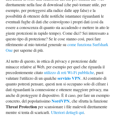
direttamente nella fase di download (che può tornare utile, per
esempio, per proteggersi alla radice dalle app false) e la
possibilità di ottenere delle notifiche istantanee riguardanti le
eventuali fughe di dati che coinvolgono i propri dati (così da
essere a conoscenza di quanto sta accadendo e mettere in atto le
giuste protezioni in rapido tempo). Come dici? Sei interessato a
questo tipo di protezione? Se le cose stanno così, puoi fare
riferimento al mio tutorial generale su
come funziona Surfshark
One
per saperne di più.
Al netto di questo, in ottica di privacy e protezione dalle
minacce relative al Web, per esempio per quel che riguarda il
precedentemente citato
utilizzo di reti Wi-Fi pubbliche
, puoi
servizio VPN
valutare l'utilizzo di un qualche
. Al contrario di
quanto potresti pensare, questi non si occupano solo di cifrare i
dati riguardanti la connessione e ottenere maggiore privacy, ma
anche di proteggere il dispositivo. È il caso, per fare un esempio
NordVPN
concreto, del popolarissimo
, che sfrutta la funzione
Threat Protection
per scansionare i file malevoli direttamente
mentre si tenta di scaricarli.
Ulteriori dettagli qui
.