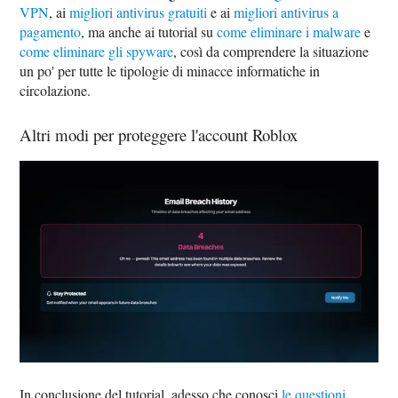
VPN
, ai
migliori antivirus gratuiti
e ai
migliori antivirus a
pagamento
, ma anche ai tutorial su
come eliminare i malware
e
come eliminare gli spyware
, così da comprendere la situazione
un po' per tutte le tipologie di minacce informatiche in
circolazione.
Altri modi per proteggere l'account Roblox
In conclusione del tutorial, adesso che conosci
le questioni