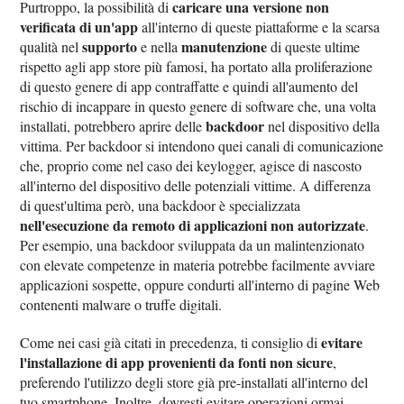
caricare una versione non
Purtroppo, la possibilità di
verificata di un'app
all'interno di queste piattaforme e la scarsa
supporto
manutenzione
qualità nel
e nella
di queste ultime
rispetto agli app store più famosi, ha portato alla proliferazione
di questo genere di app contraffatte e quindi all'aumento del
rischio di incappare in questo genere di software che, una volta
backdoor
installati, potrebbero aprire delle
nel dispositivo della
vittima. Per backdoor si intendono quei canali di comunicazione
che, proprio come nel caso dei keylogger, agisce di nascosto
all'interno del dispositivo delle potenziali vittime. A differenza
di quest'ultima però, una backdoor è specializzata
nell'esecuzione da remoto di applicazioni non autorizzate
.
Per esempio, una backdoor sviluppata da un malintenzionato
con elevate competenze in materia potrebbe facilmente avviare
applicazioni sospette, oppure condurti all'interno di pagine Web
contenenti malware o truffe digitali.
evitare
Come nei casi già citati in precedenza, ti consiglio di
l'installazione di app provenienti da fonti non sicure
,
preferendo l'utilizzo degli store già pre-installati all'interno del
tuo smartphone. Inoltre, dovresti evitare operazioni ormai