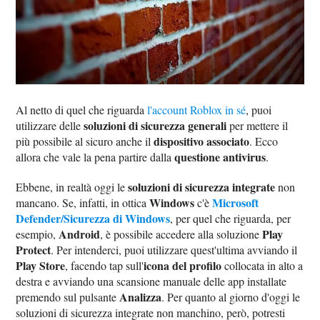
Al netto di quel che riguarda
l'account Roblox in sé
, puoi
soluzioni di sicurezza generali
utilizzare delle
per mettere il
dispositivo associato
più possibile al sicuro anche il
. Ecco
questione antivirus
allora che vale la pena partire dalla
.
soluzioni di sicurezza integrate
Ebbene, in realtà oggi le
non
Windows
Microsoft
mancano. Se, infatti, in ottica
c'è
Defender/Sicurezza di Windows
, per quel che riguarda, per
Android
Play
esempio,
, è possibile accedere alla soluzione
Protect
. Per intenderci, puoi utilizzare quest'ultima avviando il
Play Store
icona del profilo
, facendo tap sull'
collocata in alto a
destra e avviando una scansione manuale delle app installate
Analizza
premendo sul pulsante
. Per quanto al giorno d'oggi le
soluzioni di sicurezza integrate non manchino, però, potresti