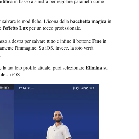
difica
in basso a sinistra per regolare parametri come
bacchetta magica
 salvare le modifiche. L'icona della
in
effetto Lux
 l'
per un tocco professionale.
Fine
sso a destra per salvare tutto e infine il bottone
in
vamente l'immagine. Su iOS, invece, la foto verrà
.
Elimina
la tua foto profilo attuale, puoi selezionare
su
ale
su iOS.