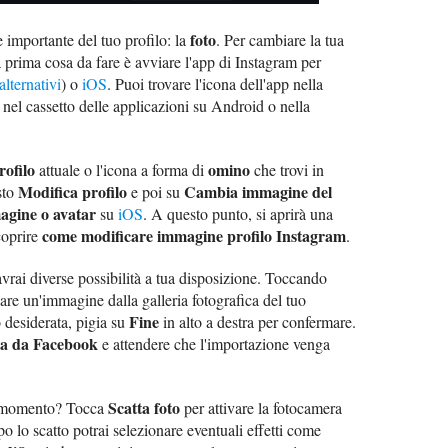
foto
e importante del tuo profilo: la
. Per cambiare la tua
la prima cosa da fare è avviare l'app di Instagram per
alternativi
) o
iOS
. Puoi trovare l'icona dell'app nella
nel cassetto delle applicazioni su Android o nella
rofilo
omino
attuale o l'icona a forma di
che trovi in
Modifica profilo
Cambia immagine del
asto
e poi su
agine o avatar
su
iOS
. A questo punto, si aprirà una
come modificare immagine profilo Instagram
coprire
.
avrai diverse possibilità a tua disposizione. Toccando
nare un'immagine dalla galleria fotografica del tuo
Fine
 desiderata, pigia su
in alto a destra per confermare.
a da Facebook
e attendere che l'importazione venga
Scatta foto
al momento? Tocca
per attivare la fotocamera
 lo scatto potrai selezionare eventuali effetti come