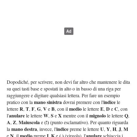
Dopodiché, per scrivere, non devi far altro che mantenere le dita
su quei tasti base e spostati in alto o in basso di una riga per
raggiungere e digitare qualsiasi lettera. Per fare un esempio
mano sinistra
indice
pratico con la
dovrai premere con l'
le
R
T
F
G
V
B
medio
E
D
C
lettere
,
,
,
,
e
, con il
le lettere
,
e
, con
anulare
W
S
X
mignolo
Q
l'
le lettere
,
e
mentre con il
le lettere
,
A
Z
Maiuscola
(!)
,
,
e
(punto esclamativo). Per quanto riguarda
mano destra
indice
U
Y
H
J
M
la
, invece, l'
preme le lettere
,
,
,
,
N
medio
I
K
(,)
anulare
e
, il
preme
,
e
(virgola), l'
schiaccia i