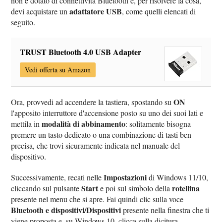
non è dotato di connettività Bluetooth e, per risolvere la cosa,
adattatore USB
devi acquistare un
, come quelli elencati di
seguito.
TRUST Bluetooth 4.0 USB Adapter
Vedi offerta su Amazon
ON
Ora, provvedi ad accendere la tastiera, spostando su
l'apposito interruttore d'accensione posto su uno dei suoi lati e
modalità di abbinamento
mettila in
: solitamente bisogna
premere un tasto dedicato o una combinazione di tasti ben
precisa, che trovi sicuramente indicata nel manuale del
dispositivo.
Impostazioni
Successivamente, recati nelle
di Windows 11/10,
Start
rotellina
cliccando sul pulsante
e poi sul simbolo della
presente nel menu che si apre. Fai quindi clic sulla voce
Bluetooth e dispositivi/Dispositivi
presente nella finestra che ti
viene proposta e, su Windows 10, clicca sulla dicitura