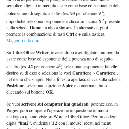
semplice: digita i numeri da usare come base ed esponente della
3
93
9
potenza uno di seguito all'altro (es.
per ottenere
),
2
X
dopodiché seleziona l'esponente e clicca sull'icona
presente
Home
nella scheda
, in alto a sinistra. In alternativa, puoi
Ctrl
premere la combinazione di tasti
e + sulla tastiera.
Maggiori info qui
.
LibreOffice Writer
Su
, invece, dopo aver digitato i numeri da
usare come base ed esponente della potenza uno di seguito
2
42
4
clic
all'altro (es.
per ottenere
), seleziona l'esponente, fai
destro
Carattere > Carattere…
su di esso e seleziona le voci
nel menu che si apre. Nella finestra apertasi, clicca sulla scheda
Posizione
Apice
, seleziona l'opzione
e conferma il tutto
OK
cliccando sul bottone
.
scrivere sul computer km quadrati
Se vuoi
, potenze ecc. in
Pages
, puoi compiere l'operazione in questione in modo
analogo a quanto visto su Word e LibreOffice. Per procedere,
“km2”
2
digita
, evidenzia il
con il mouse, recati nel menu