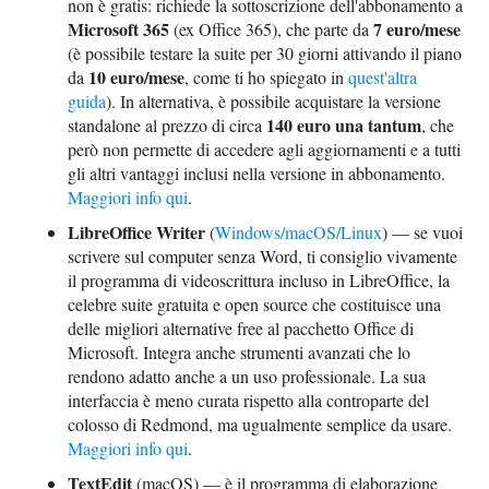
non è gratis: richiede la sottoscrizione dell'abbonamento a
Microsoft 365
7 euro/mese
(ex Office 365), che parte da
(è possibile testare la suite per 30 giorni attivando il piano
10 euro/mese
da
, come ti ho spiegato in
quest'altra
guida
). In alternativa, è possibile acquistare la versione
140 euro una tantum
standalone al prezzo di circa
, che
però non permette di accedere agli aggiornamenti e a tutti
gli altri vantaggi inclusi nella versione in abbonamento.
Maggiori info qui
.
LibreOffice Writer
(
Windows/macOS/Linux
) — se vuoi
scrivere sul computer senza Word, ti consiglio vivamente
il programma di videoscrittura incluso in LibreOffice, la
celebre suite gratuita e open source che costituisce una
delle migliori alternative free al pacchetto Office di
Microsoft. Integra anche strumenti avanzati che lo
rendono adatto anche a un uso professionale. La sua
interfaccia è meno curata rispetto alla controparte del
colosso di Redmond, ma ugualmente semplice da usare.
Maggiori info qui
.
TextEdit
(macOS) — è il programma di elaborazione