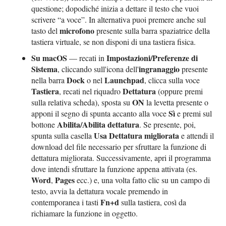
questione; dopodiché inizia a dettare il testo che vuoi
scrivere “a voce”. In alternativa puoi premere anche sul
microfono
tasto del
presente sulla barra spaziatrice della
tastiera virtuale, se non disponi di una tastiera fisica.
Su macOS
Impostazioni/Preferenze di
— recati in
Sistema
ingranaggio
, cliccando sull'icona dell'
presente
Dock
Launchpad
nella barra
o nel
, clicca sulla voce
Tastiera
Dettatura
, recati nel riquadro
(oppure premi
ON
sulla relativa scheda), sposta su
la levetta presente o
Sì
apponi il segno di spunta accanto alla voce
e premi sul
Abilita/Abilita dettatura
bottone
. Se presente, poi,
Usa Dettatura migliorata
spunta sulla casella
e attendi il
download del file necessario per sfruttare la funzione di
dettatura migliorata. Successivamente, apri il programma
dove intendi sfruttare la funzione appena attivata (es.
Word
Pages
,
ecc.) e, una volta fatto clic su un campo di
testo, avvia la dettatura vocale premendo in
Fn+d
contemporanea i tasti
sulla tastiera, così da
richiamare la funzione in oggetto.