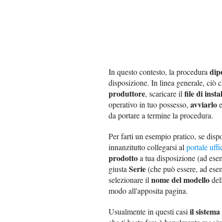
dip
In questo contesto, la procedura
disposizione. In linea generale, ciò ch
produttore
file di inst
, scaricare il
avviarlo
operativo in tuo possesso,
e
da portare a termine la procedura.
Per farti un esempio pratico, se dis
innanzitutto collegarsi al
portale uff
prodotto
a tua disposizione (ad es
Serie
giusta
(che può essere, ad ese
nome del modello
selezionare il
del
modo all'apposita pagina.
il sistem
Usualmente in questi casi