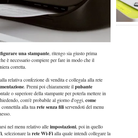
figurare una stampante
, ritengo sia giusto prima
he è necessario compiere per fare in modo che il
niera corretta.
lla relativa confezione di vendita e collegala alla rete
limentazione
pulsante
. Premi poi chiaramente il
ontale o superiore della stampante per poterla mettere in
come
 chiedendo, com'è probabile al giorno d'oggi,
rete senza fili
, connettila alla tua
servendoti del menu
nesso.
impostazioni
rsi nel menu relativo alle
, poi in quello
i
rete Wi-Fi
, selezionare la
alla quale intendi collegare la