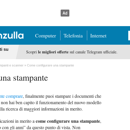
Computer
Telefonia
Internet
ti su
le migliori offerte
Scopri
sul canale Telegram ufficiale.
mpanti e scanner
Come configurare una stampante
una stampante
nte comprare
, finalmente puoi stampare i documenti che
, non hai ben capito il funzionamento del nuovo modello
lla ricerca di maggiori informazioni in merito.
come configurare una stampante
icazioni in merito a
,
o con gli anni” da questo punto di vista. Non