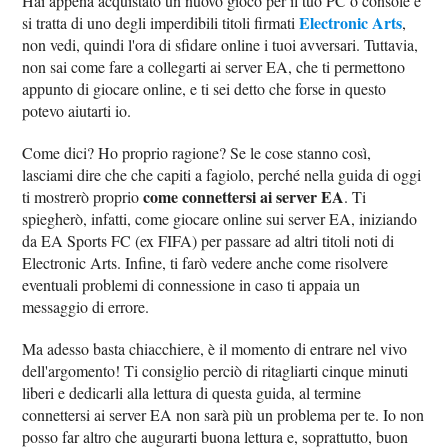
Hai appena acquistato un nuovo gioco per il tuo PC o console e
Electronic Arts
si tratta di uno degli imperdibili titoli firmati
,
non vedi, quindi l'ora di sfidare online i tuoi avversari. Tuttavia,
non sai come fare a collegarti ai server EA, che ti permettono
appunto di giocare online, e ti sei detto che forse in questo
potevo aiutarti io.
Come dici? Ho proprio ragione? Se le cose stanno così,
lasciami dire che che capiti a fagiolo, perché nella guida di oggi
come connettersi ai server EA
ti mostrerò proprio
. Ti
spiegherò, infatti, come giocare online sui server EA, iniziando
da EA Sports FC (ex FIFA) per passare ad altri titoli noti di
Electronic Arts. Infine, ti farò vedere anche come risolvere
eventuali problemi di connessione in caso ti appaia un
messaggio di errore.
Ma adesso basta chiacchiere, è il momento di entrare nel vivo
dell'argomento! Ti consiglio perciò di ritagliarti cinque minuti
liberi e dedicarli alla lettura di questa guida, al termine
connettersi ai server EA non sarà più un problema per te. Io non
posso far altro che augurarti buona lettura e, soprattutto, buon