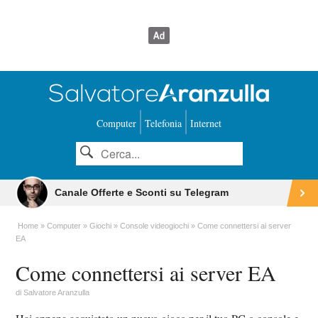
Computer
Telefonia
Internet
Canale Offerte e Sconti su Telegram
Home
Computer
Giochi
Console videogiochi
Come connettersi ai server
EA
Come connettersi ai server EA
di
Salvatore Aranzulla