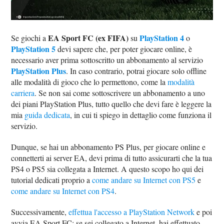
EA Sport FC (ex FIFA)
PlayStation 4
Se giochi a
su
o
PlayStation 5
devi sapere che, per poter giocare online, è
necessario aver prima sottoscritto un abbonamento al servizio
PlayStation Plus
. In caso contrario, potrai giocare solo offline
alle modalità di gioco che lo permettono, come la
modalità
carriera
. Se non sai come sottoscrivere un abbonamento a uno
dei piani PlayStation Plus, tutto quello che devi fare è leggere la
mia
guida dedicata
, in cui ti spiego in dettaglio come funziona il
servizio.
Dunque, se hai un abbonamento PS Plus, per giocare online e
connetterti ai server EA, devi prima di tutto assicurarti che la tua
PS4 o PS5 sia collegata a Internet. A questo scopo ho qui dei
tutorial dedicati proprio a
come andare su Internet con PS5
e
come andare su Internet con PS4
.
Successivamente,
effettua l'accesso a PlayStation Network
e poi
avvia EA Sport FC: se sei collegato a Internet, hai effettuato