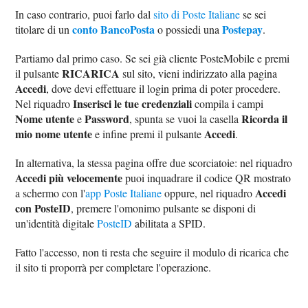
In caso contrario, puoi farlo dal
sito di Poste Italiane
se sei
conto BancoPosta
Postepay
titolare di un
o possiedi una
.
Partiamo dal primo caso. Se sei già cliente PosteMobile e premi
RICARICA
il pulsante
sul sito, vieni indirizzato alla pagina
Accedi
, dove devi effettuare il login prima di poter procedere.
Inserisci le tue credenziali
Nel riquadro
compila i campi
Nome utente
Password
Ricorda il
e
, spunta se vuoi la casella
mio nome utente
Accedi
e infine premi il pulsante
.
In alternativa, la stessa pagina offre due scorciatoie: nel riquadro
Accedi più velocemente
puoi inquadrare il codice QR mostrato
Accedi
a schermo con l'
app Poste Italiane
oppure, nel riquadro
con PosteID
, premere l'omonimo pulsante se disponi di
un'identità digitale
PosteID
abilitata a SPID.
Fatto l'accesso, non ti resta che seguire il modulo di ricarica che
il sito ti proporrà per completare l'operazione.