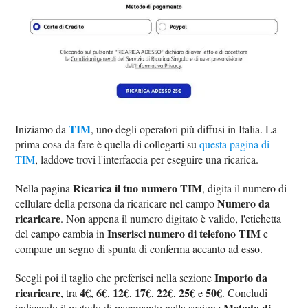
TIM
Iniziamo da
, uno degli operatori più diffusi in Italia. La
prima cosa da fare è quella di collegarti su
questa pagina di
TIM
, laddove trovi l'interfaccia per eseguire una ricarica.
Ricarica il tuo numero TIM
Nella pagina
, digita il numero di
Numero da
cellulare della persona da ricaricare nel campo
ricaricare
. Non appena il numero digitato è valido, l'etichetta
Inserisci numero di telefono TIM
del campo cambia in
e
compare un segno di spunta di conferma accanto ad esso.
Importo da
Scegli poi il taglio che preferisci nella sezione
ricaricare
4€
6€
12€
17€
22€
25€
50€
, tra
,
,
,
,
,
e
. Concludi
Metodo di
indicando il metodo di pagamento nella sezione