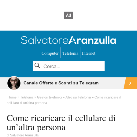
Computer
Telefonia
Internet
Canale Offerte e Sconti su Telegram
Home
Telefonia
Gestori telefonici
Altro su Telefonia
Come ricaricare il
cellulare di un'altra persona
Come ricaricare il cellulare di
un’altra persona
di
Salvatore Aranzulla