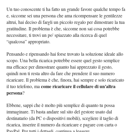
Un tuo conoscente ti ha fatto un grande favore qualche tempo fa
e, siccome sei una persona che ama ricompensare le gentilezze
altrui, hai deciso di fargli un piccolo regalo per dimostrare la tua
gratitudine. Il problema è che, siccome non sai cosa potrebbe
necessitare, ti trovi un po' spiazzato alla ricerca di quel
“qualcosa” appropriato.
Pensando e ripensando hai forse trovato la soluzione ideale allo
scopo. Una bella ricarica potrebbe essere quel gesto semplice
ma efficace per dimostrare quanto hai apprezzato il gesto,
quindi non ti resta altro da fare che prendere il suo numero
ricaricare. Il problema è che, finora, hai sempre e solo ricaricato
come ricaricare il cellulare di un'altra
il tuo telefono, ma
persona
?
Ebbene, sappi che è molto più semplice di quanto tu possa
immaginare. Ti basta andare sul sito del gestore usato dal
destinatario (da PC o dispositivi mobili), scegliere il taglio di
ricarica, inserire il numero da ricaricare e pagare con carta o
PayPal. Per tutti i dettagli, continua a leggere.