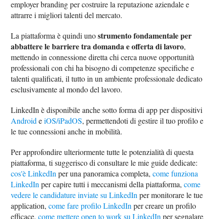
employer branding per costruire la reputazione aziendale e
attrarre i migliori talenti del mercato.
strumento fondamentale per
La piattaforma è quindi uno
abbattere le barriere tra domanda e offerta di lavoro
,
mettendo in connessione diretta chi cerca nuove opportunità
professionali con chi ha bisogno di competenze specifiche e
talenti qualificati, il tutto in un ambiente professionale dedicato
esclusivamente al mondo del lavoro.
LinkedIn è disponibile anche sotto forma di app per dispositivi
Android
e
iOS/iPadOS
, permettendoti di gestire il tuo profilo e
le tue connessioni anche in mobilità.
Per approfondire ulteriormente tutte le potenzialità di questa
piattaforma, ti suggerisco di consultare le mie guide dedicate:
cos'è LinkedIn
per una panoramica completa,
come funziona
LinkedIn
per capire tutti i meccanismi della piattaforma,
come
vedere le candidature inviate su LinkedIn
per monitorare le tue
application,
come fare profilo LinkedIn
per creare un profilo
efficace,
come mettere open to work su LinkedIn
per segnalare