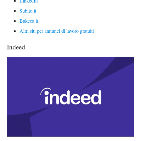
LinkedIn
Subito.it
Bakeca.it
Altri siti per annunci di lavoro gratuiti
Indeed