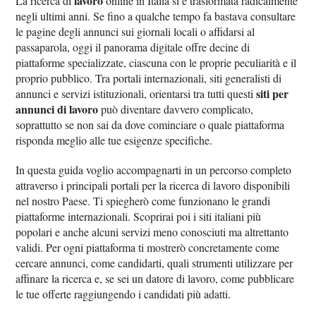
lavoro
La ricerca di
online in Italia si è trasformata radicalmente
negli ultimi anni. Se fino a qualche tempo fa bastava consultare
le pagine degli annunci sui giornali locali o affidarsi al
passaparola, oggi il panorama digitale offre decine di
piattaforme specializzate, ciascuna con le proprie peculiarità e il
proprio pubblico. Tra portali internazionali, siti generalisti di
siti per
annunci e servizi istituzionali, orientarsi tra tutti questi
annunci di lavoro
può diventare davvero complicato,
soprattutto se non sai da dove cominciare o quale piattaforma
risponda meglio alle tue esigenze specifiche.
In questa guida voglio accompagnarti in un percorso completo
attraverso i principali portali per la ricerca di lavoro disponibili
nel nostro Paese. Ti spiegherò come funzionano le grandi
piattaforme internazionali. Scoprirai poi i siti italiani più
popolari e anche alcuni servizi meno conosciuti ma altrettanto
validi. Per ogni piattaforma ti mostrerò concretamente come
cercare annunci, come candidarti, quali strumenti utilizzare per
affinare la ricerca e, se sei un datore di lavoro, come pubblicare
le tue offerte raggiungendo i candidati più adatti.