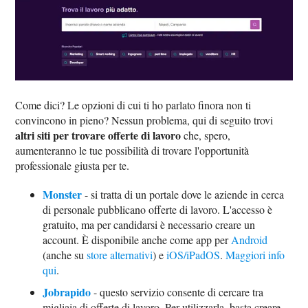
Come dici? Le opzioni di cui ti ho parlato finora non ti
convincono in pieno? Nessun problema, qui di seguito trovi
altri siti per trovare offerte di lavoro
che, spero,
aumenteranno le tue possibilità di trovare l'opportunità
professionale giusta per te.
Monster
- si tratta di un portale dove le aziende in cerca
di personale pubblicano offerte di lavoro. L'accesso è
gratuito, ma per candidarsi è necessario creare un
account. È disponibile anche come app per
Android
(anche su
store alternativi
) e
iOS/iPadOS
.
Maggiori info
qui
.
Jobrapido
- questo servizio consente di cercare tra
migliaia di offerte di lavoro. Per utilizzarla, basta creare