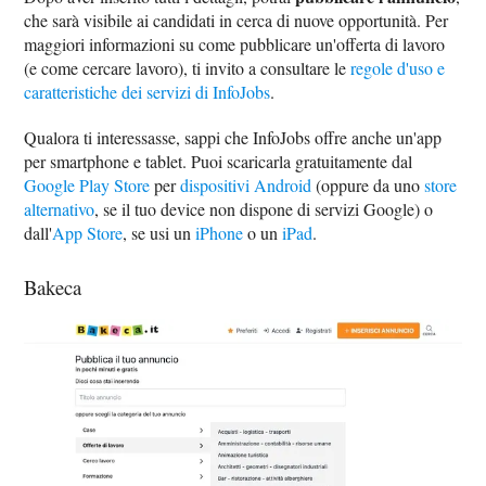
che sarà visibile ai candidati in cerca di nuove opportunità. Per
maggiori informazioni su come pubblicare un'offerta di lavoro
(e come cercare lavoro), ti invito a consultare le
regole d'uso e
caratteristiche dei servizi di InfoJobs
.
Qualora ti interessasse, sappi che InfoJobs offre anche un'app
per smartphone e tablet. Puoi scaricarla gratuitamente dal
Google Play Store
per
dispositivi Android
(oppure da uno
store
alternativo
, se il tuo device non dispone di servizi Google) o
dall'
App Store
, se usi un
iPhone
o un
iPad
.
Bakeca