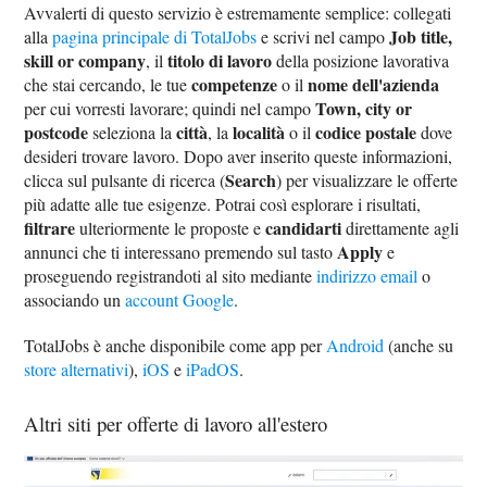
Avvalerti di questo servizio è estremamente semplice: collegati
Job title,
alla
pagina principale di TotalJobs
e scrivi nel campo
skill or company
titolo di lavoro
, il
della posizione lavorativa
competenze
nome dell'azienda
che stai cercando, le tue
o il
Town, city or
per cui vorresti lavorare; quindi nel campo
postcode
città
località
codice postale
seleziona la
, la
o il
dove
desideri trovare lavoro. Dopo aver inserito queste informazioni,
Search
clicca sul pulsante di ricerca (
) per visualizzare le offerte
più adatte alle tue esigenze. Potrai così esplorare i risultati,
filtrare
candidarti
ulteriormente le proposte e
direttamente agli
Apply
annunci che ti interessano premendo sul tasto
e
proseguendo registrandoti al sito mediante
indirizzo email
o
associando un
account Google
.
TotalJobs è anche disponibile come app per
Android
(anche su
store alternativi
),
iOS
e
iPadOS
.
Altri siti per offerte di lavoro all'estero