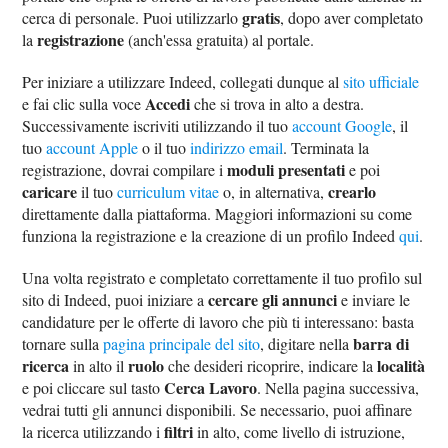
gratis
cerca di personale. Puoi utilizzarlo
, dopo aver completato
registrazione
la
(anch'essa gratuita) al portale.
Per iniziare a utilizzare Indeed, collegati dunque al
sito ufficiale
Accedi
e fai clic sulla voce
che si trova in alto a destra.
Successivamente iscriviti utilizzando il tuo
account Google
, il
tuo
account Apple
o il tuo
indirizzo email
. Terminata la
moduli presentati
registrazione, dovrai compilare i
e poi
caricare
crearlo
il tuo
curriculum vitae
o, in alternativa,
direttamente dalla piattaforma. Maggiori informazioni su come
funziona la registrazione e la creazione di un profilo Indeed
qui
.
Una volta registrato e completato correttamente il tuo profilo sul
cercare gli annunci
sito di Indeed, puoi iniziare a
e inviare le
candidature per le offerte di lavoro che più ti interessano: basta
barra di
tornare sulla
pagina principale del sito
, digitare nella
ricerca
ruolo
località
in alto il
che desideri ricoprire, indicare la
Cerca Lavoro
e poi cliccare sul tasto
. Nella pagina successiva,
vedrai tutti gli annunci disponibili. Se necessario, puoi affinare
filtri
la ricerca utilizzando i
in alto, come livello di istruzione,