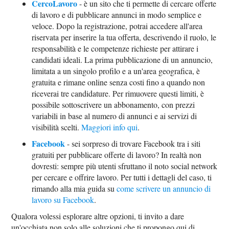
CercoLavoro
- è un sito che ti permette di cercare offerte
di lavoro e di pubblicare annunci in modo semplice e
veloce. Dopo la registrazione, potrai accedere all'area
riservata per inserire la tua offerta, descrivendo il ruolo, le
responsabilità e le competenze richieste per attirare i
candidati ideali. La prima pubblicazione di un annuncio,
limitata a un singolo profilo e a un'area geografica, è
gratuita e rimane online senza costi fino a quando non
riceverai tre candidature. Per rimuovere questi limiti, è
possibile sottoscrivere un abbonamento, con prezzi
variabili in base al numero di annunci e ai servizi di
visibilità scelti.
Maggiori info qui
.
Facebook
- sei sorpreso di trovare Facebook tra i siti
gratuiti per pubblicare offerte di lavoro? In realtà non
dovresti: sempre più utenti sfruttano il noto social network
per cercare e offrire lavoro. Per tutti i dettagli del caso, ti
rimando alla mia guida su
come scrivere un annuncio di
lavoro su Facebook
.
Qualora volessi esplorare altre opzioni, ti invito a dare
un'occhiata non solo alle soluzioni che ti propongo qui di