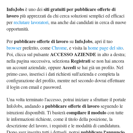
InfoJobs
siti gratuiti per pubblicare offerte di
è uno dei
lavoro
più apprezzati da chi cerca soluzioni semplici ed efficaci
per
reclutare lavoratori
, ma anche dai candidati in cerca di nuove
opportunità.
pubblicare offerte di lavoro
InfoJobs
Per
su
, apri il tuo
browser
preferito, come
Chrome
, e visita la
home page del sito
.
ACCESSO AZIENDE
Poi, clicca sul pulsante
in alto a destra;
Registrati
nella pagina successiva, seleziona
se non hai ancora
Accedi
un account aziendale, oppure
se hai già un profilo. Nel
primo caso, inserisci i dati richiesti sull'azienda e completa la
configurazione del profilo, mentre nel secondo dovrai effettuare
il login con email e password.
Una volta terminato l'accesso, potrai iniziare a sfruttare il portale
pubblicare offerte di lavoro
InfoJobs, andando a
seguendo le
compilare il modulo
istruzioni disponibili. Ti basterà
con tutte
le informazioni richieste, come il titolo della posizione, la
descrizione del lavoro, i requisiti e le modalità di candidatura.
pubblicare l'annuncio
Dopo aver inserito tutti i dettagli, potrai
,