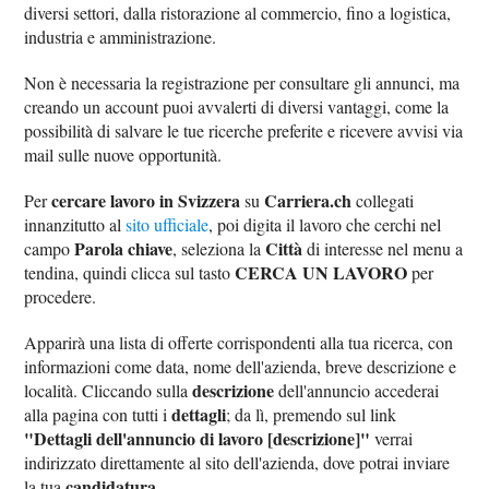
diversi settori, dalla ristorazione al commercio, fino a logistica,
industria e amministrazione.
Non è necessaria la registrazione per consultare gli annunci, ma
creando un account puoi avvalerti di diversi vantaggi, come la
possibilità di salvare le tue ricerche preferite e ricevere avvisi via
mail sulle nuove opportunità.
cercare lavoro in Svizzera
Carriera.ch
Per
su
collegati
innanzitutto al
sito ufficiale
, poi digita il lavoro che cerchi nel
Parola chiave
Città
campo
, seleziona la
di interesse nel menu a
CERCA UN LAVORO
tendina, quindi clicca sul tasto
per
procedere.
Apparirà una lista di offerte corrispondenti alla tua ricerca, con
informazioni come data, nome dell'azienda, breve descrizione e
descrizione
località. Cliccando sulla
dell'annuncio accederai
dettagli
alla pagina con tutti i
; da lì, premendo sul link
"Dettagli dell'annuncio di lavoro [descrizione]"
verrai
indirizzato direttamente al sito dell'azienda, dove potrai inviare
candidatura
la tua
.