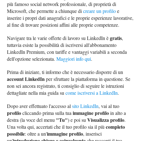
più famoso social network professionale, di proprietà di
Microsoft, che permette a chiunque di
creare un profilo
e
inserire i propri dati anagrafici e le proprie esperienze lavorative,
al fine di trovare posizioni affini alle proprie competenze.
gratis
Navigare tra le varie offerte di lavoro su LinkedIn è
,
tuttavia esiste la possibilità di iscriversi all'abbonamento
LinkedIn Premium, con tariffe e vantaggi variabili a seconda
dell'opzione selezionata.
Maggiori info qui
.
Prima di iniziare, ti informo che è necessario disporre di un
account LinkedIn
per sfruttare la piattaforma in questione. Se
non sei ancora registrato, ti consiglio di seguire le istruzioni
dettagliate nella mia guida su
come iscriversi a LinkedIn
.
Dopo aver effettuato l'accesso al
sito LinkedIn
, vai al tuo
profilo
immagine profilo
cliccando prima sulla tua
in alto a
"Tu"
Visualizza profilo
destra (la voce del menu
) e poi su
.
completo
Una volta qui, accertati che il tuo profilo sia il più
possibile
immagine profilo
: oltre a un'
, inserisci
introduzione chiara e coinvolgente
un'
che racconti il tuo