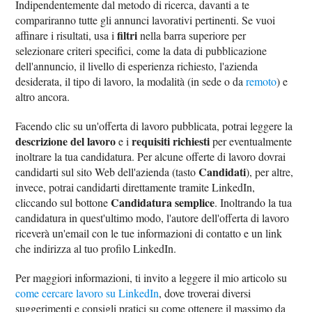
Indipendentemente dal metodo di ricerca, davanti a te
compariranno tutte gli annunci lavorativi pertinenti. Se vuoi
filtri
affinare i risultati, usa i
nella barra superiore per
selezionare criteri specifici, come la data di pubblicazione
dell'annuncio, il livello di esperienza richiesto, l'azienda
desiderata, il tipo di lavoro, la modalità (in sede o da
remoto
) e
altro ancora.
Facendo clic su un'offerta di lavoro pubblicata, potrai leggere la
descrizione del lavoro
requisiti richiesti
e i
per eventualmente
inoltrare la tua candidatura. Per alcune offerte di lavoro dovrai
Candidati
candidarti sul sito Web dell'azienda (tasto
), per altre,
invece, potrai candidarti direttamente tramite LinkedIn,
Candidatura semplice
cliccando sul bottone
. Inoltrando la tua
candidatura in quest'ultimo modo, l'autore dell'offerta di lavoro
riceverà un'email con le tue informazioni di contatto e un link
che indirizza al tuo profilo LinkedIn.
Per maggiori informazioni, ti invito a leggere il mio articolo su
come cercare lavoro su LinkedIn
, dove troverai diversi
suggerimenti e consigli pratici su come ottenere il massimo da