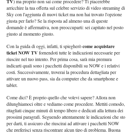
TV
) ma proprio non sai come procedere? Ti piacerebbe
arricchire la tua offerta sul celebre servizio di video streaming di
Sky con l'aggiunta di nuovi ticket ma non hai trovato l'opzione
giusta per farlo? Se la risposta ad almeno una di queste
domande è affermativa, non preoccuparti: sei capitato nel posto
giusto al momento giusto.
come acquistare
Con la guida di oggi, infatti, ti spiegherò
ticket NOW TV
fornendoti tutte le indicazioni necessarie per
riuscire nel tuo intento. Per prima cosa, sarà mia premura
indicarti quali sono i pacchetti disponibili su NOW e i relativi
costi. Successivamente, troverai la procedura dettagliata per
attivare un nuovo pass, sia da computer che da smartphone e
tablet.
Come dici? È proprio quello che volevi sapere? Allora non
dilunghiamoci oltre e vediamo come procedere. Mettiti comodo,
ritagliati cinque minuti di tempo libero e dedicati alla lettura dei
prossimi paragrafi. Seguendo attentamente le indicazioni che sto
per darti, ti assicuro che riuscirai ad attivare i pacchetti NOW
che preferisci senza riscontrare alcun tipo di problema. Buona