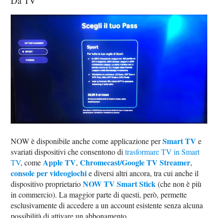
Da TV
Smart TV
NOW è disponibile anche come applicazione per
e
svariati dispositivi che consentono di
trasformare TV in Smart
Apple TV
Chromecast/Google TV Streamer
TV
, come
,
,
console per videogiochi
e diversi altri ancora, tra cui anche il
NOW TV Smart Stick
dispositivo proprietario
(che non è più
in commercio). La maggior parte di questi, però, permette
esclusivamente di accedere a un account esistente senza alcuna
possibilità di attivare un abbonamento.