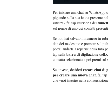
Per iniziare una chat su WhatsApp 
pigiando sulla sua icona presente n
fumet
sinistra), fai tap sull'icona del
nome
sul
di uno dei contatti presenti
numero
Se non hai salvato il
in rubr
dati del medesimo e premere sul pu
potrai andarla a reperire nella lista 
barra di digitazione
tap sulla
colloc
contatto selezionato e poi premi sul 
creare chat di
Se, invece, desideri
per creare una nuova chat
, fai ta
che vuoi inserire nella conversazione