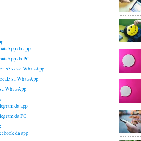
pp
hatsApp da app
WhatsApp da PC
on sé stessi WhatsApp
vocale su WhatsApp
e su WhatsApp
m
legram da app
elegram da PC
k
acebook da app