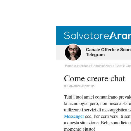
Canale Offerte e Scon
Telegram
Home
Internet
Comunicazioni
Chat
Com
Come creare chat
di
Salvatore Aranzulla
Tutti i tuoi amici comunicano preva
la tecnologia, però, non riesci a stare
utilizzare i servizi di messaggistica i
Messenger
ecc. Per certi versi, ti s
a questa situazione. Beh, sono lieto d
momento giusto!