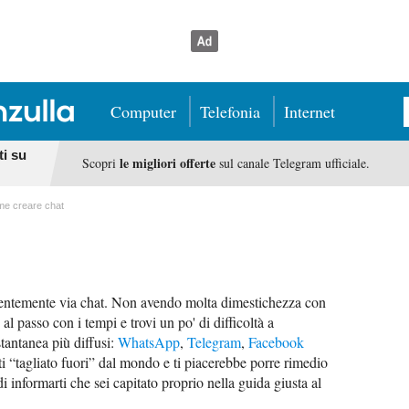
Computer
Telefonia
Internet
ti su
le migliori offerte
Scopri
sul canale Telegram ufficiale.
e creare chat
lentemente via chat. Non avendo molta dimestichezza con
 al passo con i tempi e trovi un po' di difficoltà a
stantanea più diffusi:
WhatsApp
,
Telegram
,
Facebook
enti “tagliato fuori” dal mondo e ti piacerebbe porre rimedio
i informarti che sei capitato proprio nella guida giusta al