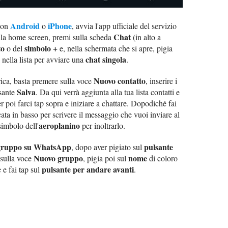
Android
iPhone
con
o
, avvia l'app ufficiale del servizio
Chat
ella home screen, premi sulla scheda
(in alto a
to
simbolo +
o del
e, nella schermata che si apre, pigia
chat singola
 nella lista per avviare una
.
Nuovo contatto
ica, basta premere sulla voce
, inserire i
Salva
lsante
. Da qui verrà aggiunta alla tua lista contatti e
per poi farci tap sopra e iniziare a chattare. Dopodiché fai
ata in basso per scrivere il messaggio che vuoi inviare al
aeroplanino
simbolo dell'
per inoltrarlo.
 gruppo su WhatsApp
pulsante
, dopo aver pigiato sul
Nuovo gruppo
nome
p sulla voce
, pigia poi sul
di coloro
pulsante per andare avanti
 e fai tap sul
.