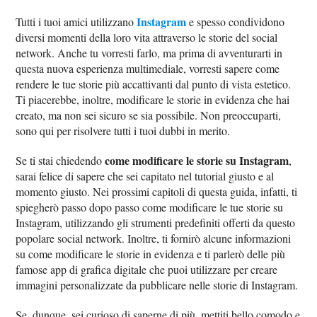
Instagram
Tutti i tuoi amici utilizzano
e spesso condividono
diversi momenti della loro vita attraverso le storie del social
network. Anche tu vorresti farlo, ma prima di avventurarti in
questa nuova esperienza multimediale, vorresti sapere come
rendere le tue storie più accattivanti dal punto di vista estetico.
Ti piacerebbe, inoltre, modificare le storie in evidenza che hai
creato, ma non sei sicuro se sia possibile. Non preoccuparti,
sono qui per risolvere tutti i tuoi dubbi in merito.
come modificare le storie su Instagram
Se ti stai chiedendo
,
sarai felice di sapere che sei capitato nel tutorial giusto e al
momento giusto. Nei prossimi capitoli di questa guida, infatti, ti
spiegherò passo dopo passo come modificare le tue storie su
Instagram, utilizzando gli strumenti predefiniti offerti da questo
popolare social network. Inoltre, ti fornirò alcune informazioni
su come modificare le storie in evidenza e ti parlerò delle più
famose app di grafica digitale che puoi utilizzare per creare
immagini personalizzate da pubblicare nelle storie di Instagram.
Se, dunque, sei curioso di saperne di più, mettiti bello comodo e