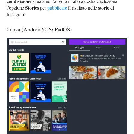
condivisione
situata nell’angolo in alto a destra e seleziona
Stories
storie
l’opzione
per
pubblicare
il risultato nelle
di
Instagram.
Canva (Android/iOS/iPadOS)