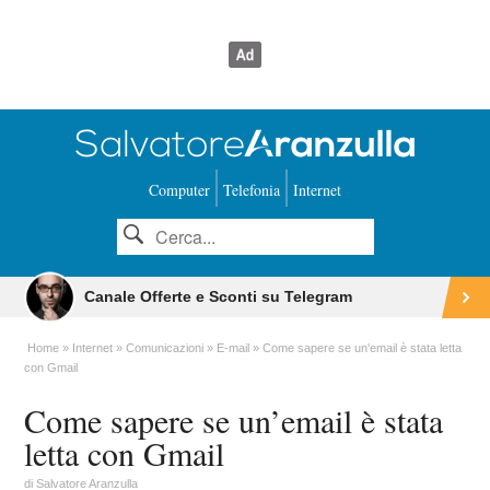
Computer
Telefonia
Internet
Canale Offerte e Sconti su Telegram
Home
Internet
Comunicazioni
E-mail
Come sapere se un'email è stata letta
con Gmail
Come sapere se un’email è stata
letta con Gmail
di
Salvatore Aranzulla