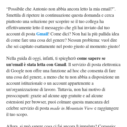
“Possibile che Antonio non abbia ancora letto la mia email?”.
Smettila di ripetere in continuazione questa domanda e cerca
piuttosto una soluzione per scoprire se il tuo collega ha
effettivamente letto il messaggio che gli hai inviato dal tuo
Gmail
account di posta
! Come dici? Non hai la più pallida idea
di come fare una cosa del genere? Nessun problema: vuol dire
che sei capitato esattamente nel posto giusto al momento giusto!
come sapere se
Nella guida di oggi, infatti, ti spiegherò
un'email è stata letta con Gmail
. Il servizio di posta elettronica
di Google non offre una funzione ad hoc che consenta di fare
una cosa del genere, a meno che tu non abbia a disposizione un
account istituzionale o un account appartenente a
un'organizzazione di lavoro. Tuttavia, non hai motivo di
preoccuparti: grazie ad alcune app gratuite e ad alcune
estensioni per browser, puoi colmare questa mancanza del
celebre servizio di posta
made in Mountain View
e raggiungere
il tuo scopo.
Allora, si può sapere cosa ci fai ancora lì impalato? Coraggio: