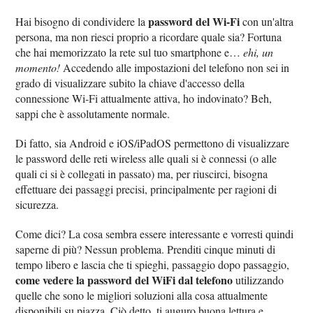
password del Wi-Fi
Hai bisogno di condividere la
con un'altra
persona, ma non riesci proprio a ricordare quale sia? Fortuna
che hai memorizzato la rete sul tuo smartphone e…
ehi, un
momento!
Accedendo alle impostazioni del telefono non sei in
grado di visualizzare subito la chiave d'accesso della
connessione Wi-Fi attualmente attiva, ho indovinato? Beh,
sappi che è assolutamente normale.
Di fatto, sia Android e iOS/iPadOS permettono di visualizzare
le password delle reti wireless alle quali si è connessi (o alle
quali ci si è collegati in passato) ma, per riuscirci, bisogna
effettuare dei passaggi precisi, principalmente per ragioni di
sicurezza.
Come dici? La cosa sembra essere interessante e vorresti quindi
saperne di più? Nessun problema. Prenditi cinque minuti di
tempo libero e lascia che ti spieghi, passaggio dopo passaggio,
come vedere la password del WiFi dal telefono
utilizzando
quelle che sono le migliori soluzioni alla cosa attualmente
disponibili su piazza. Ciò detto, ti auguro buona lettura e,