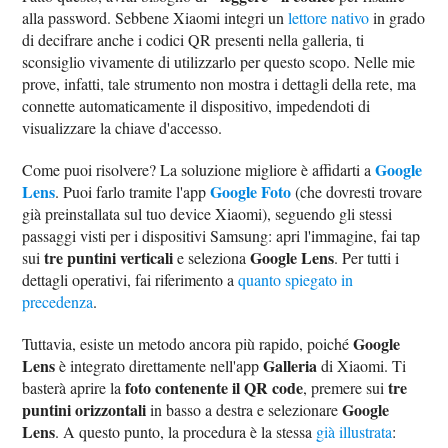
alla password. Sebbene Xiaomi integri un
lettore nativo
in grado
di decifrare anche i codici QR presenti nella galleria, ti
sconsiglio vivamente di utilizzarlo per questo scopo. Nelle mie
prove, infatti, tale strumento non mostra i dettagli della rete, ma
connette automaticamente il dispositivo, impedendoti di
visualizzare la chiave d'accesso.
Google
Come puoi risolvere? La soluzione migliore è affidarti a
Lens
Google Foto
. Puoi farlo tramite l'app
(che dovresti trovare
già preinstallata sul tuo device Xiaomi), seguendo gli stessi
passaggi visti per i dispositivi Samsung: apri l'immagine, fai tap
tre puntini verticali
Google Lens
sui
e seleziona
. Per tutti i
dettagli operativi, fai riferimento a
quanto spiegato in
precedenza
.
Google
Tuttavia, esiste un metodo ancora più rapido, poiché
Lens
Galleria
è integrato direttamente nell'app
di Xiaomi. Ti
foto contenente il QR code
tre
basterà aprire la
, premere sui
puntini orizzontali
Google
in basso a destra e selezionare
Lens
. A questo punto, la procedura è la stessa
già illustrata
: