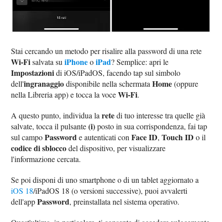
Stai cercando un metodo per risalire alla password di una rete
Wi-Fi
iPhone
iPad
salvata su
o
? Semplice: apri le
Impostazioni
di iOS/iPadOS, facendo tap sul simbolo
ingranaggio
Home
dell'
disponibile nella schermata
(oppure
Wi-Fi
nella Libreria app) e tocca la voce
.
rete
A questo punto, individua la
di tuo interesse tra quelle già
(i)
salvate, tocca il pulsante
posto in sua corrispondenza, fai tap
Password
Face ID
Touch ID
sul campo
e autenticati con
,
o il
codice di sblocco
del dispositivo, per visualizzare
l'informazione cercata.
Se poi disponi di uno smartphone o di un tablet aggiornato a
iOS 18
/iPadOS 18 (o versioni successive), puoi avvalerti
Password
dell'app
, preinstallata nel sistema operativo.