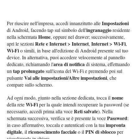
Impostazioni
Per riuscire nell'impresa, accedi innanzitutto alle
ingranaggio
di Android, facendo tap sul simbolo dell'
residente
Home
nella schermata
, oppure nel drawer; successivamente,
Rete e Internet > Internet
Internet > Wi-Fi
apri le sezioni
,
,
Wi-Fi
o simili, in base all'edizione di Android presente sul tuo
device. In alternativa, puoi accedere velocemente al pannello
area di notifica
dedicato, richiamando l'
di sistema, effettuando
tap prolungato
un
sull'icona del Wi-Fi e premendo poi sul
Vai alle impostazioni/Altre impostazioni
pulsante
, che
compare sullo schermo.
nome
Ad ogni modo, giunto nella sezione dedicata, tocca il
Wi-Fi
della rete
per la quale intendi recuperare la password (se
Reti salvate
necessario, accedi prima alla voce
). Nella
Password
schermata successiva, verifica se è presente la voce
:
impronta
in caso affermativo, toccala e autenticati con la tua
digitale
riconoscimento facciale
PIN di sblocco
, il
o il
per
visualizzarla in chiaro.