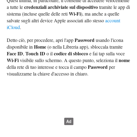
Quest'ultima, in particolare, ti consente di accedere velocemente
credenziali archiviate sul dispositivo
a tutte le
tramite le app di
Wi-Fi
sistema (incluse quelle delle reti
), ma anche a quelle
salvate sugli altri device Apple associati allo stesso
account
iCloud
.
Password
Detto ciò, per procedere, apri l'app
usando l'icona
Home
disponibile in
(o nella Libreria app), sbloccala tramite
Face ID
Touch ID
codice di sblocco
,
o il
e fai tap sulla voce
Wi-Fi
nome
visibile sullo schermo. A questo punto, seleziona il
Password
della rete di tuo interesse e tocca il campo
per
visualizzarne la chiave d'accesso in chiaro.