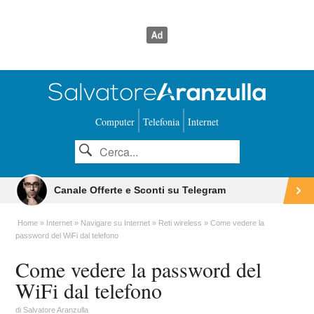
Computer
Telefonia
Internet
Canale Offerte e Sconti su Telegram
Home
Internet
Navigare su Internet
Reti wireless
Come vedere la
password del WiFi dal telefono
Come vedere la password del
WiFi dal telefono
di
Salvatore Aranzulla