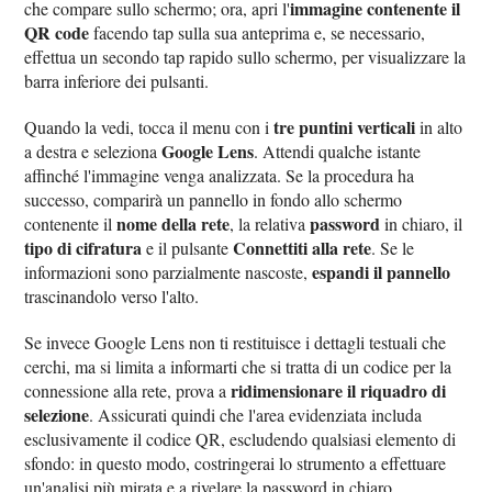
immagine contenente il
che compare sullo schermo; ora, apri l'
QR code
facendo tap sulla sua anteprima e, se necessario,
effettua un secondo tap rapido sullo schermo, per visualizzare la
barra inferiore dei pulsanti.
tre puntini verticali
Quando la vedi, tocca il menu con i
in alto
Google Lens
a destra e seleziona
. Attendi qualche istante
affinché l'immagine venga analizzata. Se la procedura ha
successo, comparirà un pannello in fondo allo schermo
nome della rete
password
contenente il
, la relativa
in chiaro, il
tipo di cifratura
Connettiti alla rete
e il pulsante
. Se le
espandi il pannello
informazioni sono parzialmente nascoste,
trascinandolo verso l'alto.
Se invece Google Lens non ti restituisce i dettagli testuali che
cerchi, ma si limita a informarti che si tratta di un codice per la
ridimensionare il riquadro di
connessione alla rete, prova a
selezione
. Assicurati quindi che l'area evidenziata includa
esclusivamente il codice QR, escludendo qualsiasi elemento di
sfondo: in questo modo, costringerai lo strumento a effettuare
un'analisi più mirata e a rivelare la password in chiaro.