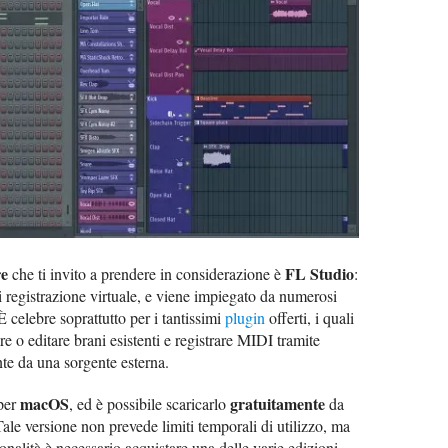
re
FL Studio
che ti invito a prendere in considerazione è
:
di registrazione virtuale, e viene impiegato da numerosi
 È celebre soprattutto per i tantissimi
plugin
offerti, i quali
 o editare brani esistenti e registrare MIDI tramite
ente da una sorgente esterna.
macOS
gratuitamente
per
, ed è possibile scaricarlo
da
Tale versione non prevede limiti temporali di utilizzo, ma
onalità è necessario acquistare una delle varie edizioni