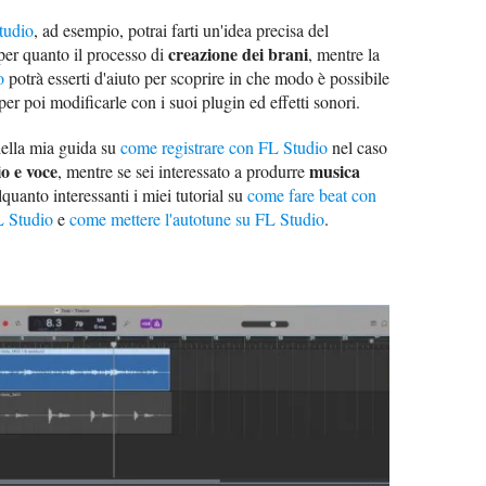
tudio
, ad esempio, potrai farti un'idea precisa del
creazione dei brani
per quanto il processo di
, mentre la
o
potrà esserti d'aiuto per scoprire in che modo è possibile
r poi modificarle con i suoi plugin ed effetti sonori.
della mia guida su
come registrare con FL Studio
nel caso
io e voce
musica
, mentre se sei interessato a produrre
quanto interessanti i miei tutorial su
come fare beat con
 Studio
e
come mettere l'autotune su FL Studio
.