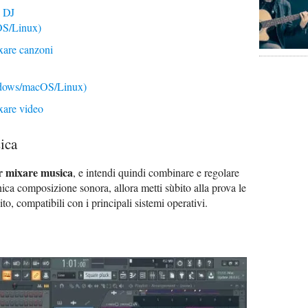
 DJ
S/Linux)
xare canzoni
dows/macOS/Linux)
xare video
ica
 mixare musica
, e intendi quindi combinare e regolare
unica composizione sonora, allora metti sùbito alla prova le
o, compatibili con i principali sistemi operativi.