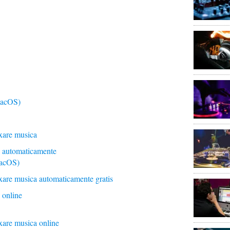
macOS)
xare musica
 automaticamente
macOS)
xare musica automaticamente gratis
 online
xare musica online