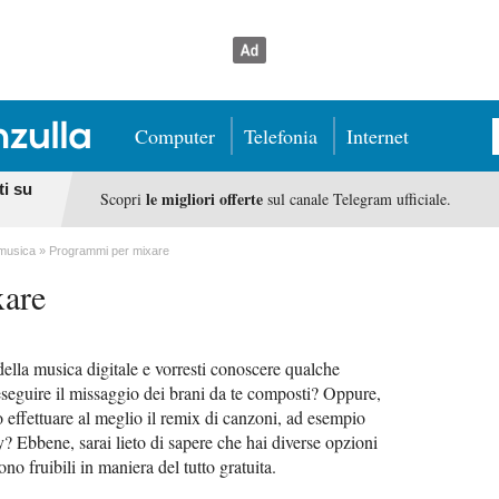
Computer
Telefonia
Internet
ti su
le migliori offerte
Scopri
sul canale Telegram ufficiale.
musica
Programmi per mixare
xare
ella musica digitale e vorresti conoscere qualche
seguire il missaggio dei brani da te composti? Oppure,
 effettuare al meglio il remix di canzoni, ad esempio
? Ebbene, sarai lieto di sapere che hai diverse opzioni
sono fruibili in maniera del tutto gratuita.