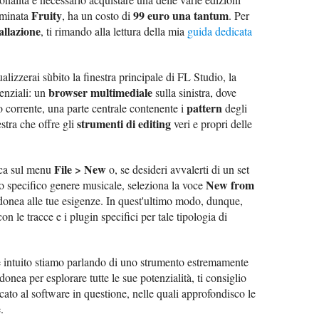
Fruity
99 euro una tantum
nominata
, ha un costo di
. Per
allazione
, ti rimando alla lettura della mia
guida dedicata
lizzerai sùbito la finestra principale di FL Studio, la
browser multimediale
senziali: un
sulla sinistra, dove
pattern
tto corrente, una parte centrale contenente i
degli
strumenti di editing
estra che offre gli
veri e propri delle
File > New
icca sul menu
o, se desideri avvalerti di un set
New from
no specifico genere musicale, seleziona la voce
donea alle tue esigenze. In quest'ultimo modo, dunque,
n le tracce e i plugin specifici per tale tipologia di
 intuito stiamo parlando di uno strumento estremamente
donea per esplorare tutte le sue potenzialità, ti consiglio
cato al software in questione, nelle quali approfondisco le
.