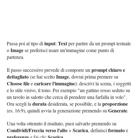
input
Text
Passa poi al tipo di
:
per partire da un prompt testuale
Image
o
se preferisci usare un'immagine come punto di
partenza.
prompt chiaro e
Il passo successivo prevede di comporre un
dettagliato
Image
(se hai scelto
, dovrai prima premere su
Choose file
caricare l'immagine
e
): descrivi la scena, i soggetti
e lo stile visivo, il tono. Per esempio "un gattino rosso seduto su
un tavolo in salotto che cerca di prendere una farfalla in volo".
durata
proporzione
Ora scegli la
desiderata, se possibile, e la
Generate
(es. 16:9), quindi avvia la generazione premendo su
.
Una volta ottenuto il risultato, puoi salvarlo premendo su
Condividi
Freccia verso l'alto
Scarica
formato
/
>
, definisci
e
preferenze
Scarica
e fai clic
.