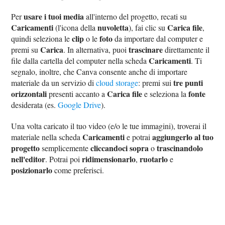
usare i tuoi media
Per
all'interno del progetto, recati su
Caricamenti
nuvoletta
Carica file
(l'icona della
), fai clic su
,
clip
foto
quindi seleziona le
o le
da importare dal computer e
Carica
trascinare
premi su
. In alternativa, puoi
direttamente il
Caricamenti
file dalla cartella del computer nella scheda
. Ti
segnalo, inoltre, che Canva consente anche di importare
tre punti
materiale da un servizio di
cloud storage
: premi sui
orizzontali
Carica file
fonte
presenti accanto a
e seleziona la
desiderata (es.
Google Drive
).
Una volta caricato il tuo video (e/o le tue immagini), troverai il
Caricamenti
aggiungerlo al tuo
materiale nella scheda
e potrai
progetto
cliccandoci sopra
trascinandolo
semplicemente
o
nell'editor
ridimensionarlo
ruotarlo
. Potrai poi
,
e
posizionarlo
come preferisci.