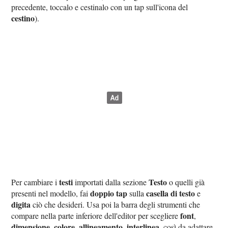
precedente, toccalo e cestinalo con un tap sull'icona del
cestino
).
testi
Testo
Per cambiare i
importati dalla sezione
o quelli già
doppio tap
casella di testo
presenti nel modello, fai
sulla
e
digita
ciò che desideri. Usa poi la barra degli strumenti che
font
compare nella parte inferiore dell'editor per scegliere
,
dimensione
colore
allineamento
interlinea
,
,
,
, così da adattare