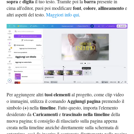
sopra
digita
barra
e
il tuo testo. Tramite poi la
presente in
font
colore
allineamento
cima all'editor, puoi poi modificare
,
,
e
altri aspetti del testo.
Maggiori info qui
.
tuoi elementi
Per aggiungere altri
al progetto, come clip video
Aggiungi pagina
o immagini, utilizza il comando
premendo il
(+)
timeline
simbolo
nella
. Fatto questo, importa l'elemento
Caricamenti
trascinalo nella timeline
desiderato da
e
della
nuova pagina; ti consiglio di rilasciarlo sulla pagina appena
creata nella timeline anziché direttamente sulla schermata di
anteprima, così da inserire il contenuto direttamente nella pagina