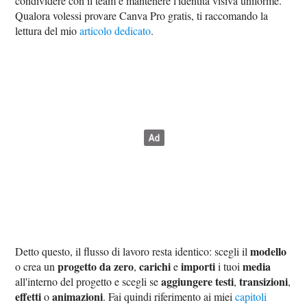
condividere con il team e mantenere l'identità visiva uniforme.
Qualora volessi provare Canva Pro gratis, ti raccomando la
lettura del mio
articolo dedicato
.
modello
Detto questo, il flusso di lavoro resta identico: scegli il
progetto da zero
carichi
importi
media
o crea un
,
e
i tuoi
aggiungere testi
transizioni
all'interno del progetto e scegli se
,
,
effetti
animazioni
o
. Fai quindi riferimento ai miei
capitoli