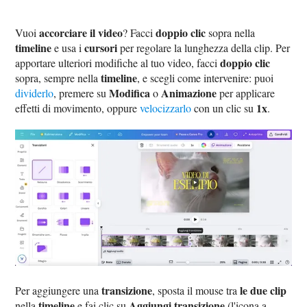
accorciare il video
doppio clic
Vuoi
? Facci
sopra nella
timeline
cursori
e usa i
per regolare la lunghezza della clip. Per
doppio clic
apportare ulteriori modifiche al tuo video, facci
timeline
sopra, sempre nella
, e scegli come intervenire: puoi
Modifica
Animazione
dividerlo
, premere su
o
per applicare
1x
effetti di movimento, oppure
velocizzarlo
con un clic su
.
transizione
le due clip
Per aggiungere una
, sposta il mouse tra
timeline
Aggiungi transizione
nella
e fai clic su
(l'icona a