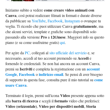
come creare video animati con
Iniziamo subito a vedere
Canva
, così potrai realizzare filmati in formati e durate diverse
da pubblicare su
YouTube
,
Facebook
,
Instagram
o ovunque tu
gratuitamente
voglia. Ti ricordo che puoi utilizzare Canva
, ma
che alcuni servizi, template e grafiche sono disponibili solo
Pro
12€/mese
passando alla versione
a
. Maggiori info su questo
piano (e su come usufruirne gratis)
qui
.
Per agire da
PC
, collegati al
sito ufficiale del servizio
e, se
Accedi
necessario, accedi al tuo account premendo su
e
fornendo le credenziali. Se non hai ancora un account Canva,
Iscriviti
account
premi su
e completa la registrazione con un
Google
Facebook
indirizzo email
,
o
. Se pensi di aver bisogno
come
di supporto in questa fase, consulta pure il mio tutorial su
usare Canva
.
Video
Terminato il login, premi sull'icona
presente appena sotto
barra di ricerca
formato
alla
e scegli il
video che preferisci:
Video (orizzontale)
Video per dispositivi mobili
Storia
,
,