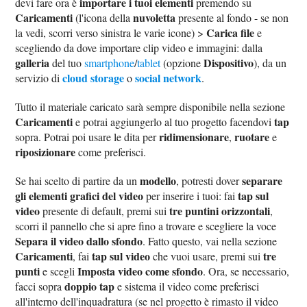
importare i tuoi elementi
devi fare ora è
premendo su
Caricamenti
nuvoletta
(l'icona della
presente al fondo - se non
Carica file
la vedi, scorri verso sinistra le varie icone) >
e
scegliendo da dove importare clip video e immagini: dalla
galleria
Dispositivo
del tuo
smartphone
/
tablet
(opzione
), da un
cloud storage
social network
servizio di
o
.
Tutto il materiale caricato sarà sempre disponibile nella sezione
Caricamenti
tap
e potrai aggiungerlo al tuo progetto facendovi
ridimensionare
ruotare
sopra. Potrai poi usare le dita per
,
e
riposizionare
come preferisci.
modello
separare
Se hai scelto di partire da un
, potresti dover
gli elementi grafici del video
tap sul
per inserire i tuoi: fai
video
tre puntini orizzontali
presente di default, premi sui
,
scorri il pannello che si apre fino a trovare e scegliere la voce
Separa il video dallo sfondo
. Fatto questo, vai nella sezione
Caricamenti
tap sul video
tre
, fai
che vuoi usare, premi sui
punti
Imposta video come sfondo
e scegli
. Ora, se necessario,
doppio tap
facci sopra
e sistema il video come preferisci
all'interno dell'inquadratura (se nel progetto è rimasto il video