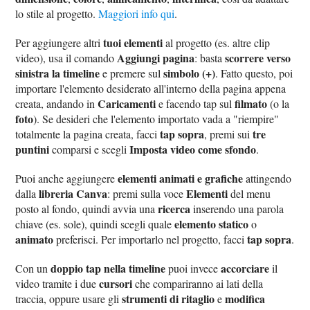
lo stile al progetto.
Maggiori info qui
.
tuoi elementi
Per aggiungere altri
al progetto (es. altre clip
Aggiungi pagina
scorrere verso
video), usa il comando
: basta
sinistra la timeline
simbolo (+)
e premere sul
. Fatto questo, poi
importare l'elemento desiderato all'interno della pagina appena
Caricamenti
filmato
creata, andando in
e facendo tap sul
(o la
foto
). Se desideri che l'elemento importato vada a "riempire"
tap sopra
tre
totalmente la pagina creata, facci
, premi sui
puntini
Imposta video come sfondo
comparsi e scegli
.
elementi animati e grafiche
Puoi anche aggiungere
attingendo
libreria Canva
Elementi
dalla
: premi sulla voce
del menu
ricerca
posto al fondo, quindi avvia una
inserendo una parola
elemento statico
chiave (es. sole), quindi scegli quale
o
animato
tap sopra
preferisci. Per importarlo nel progetto, facci
.
doppio tap nella timeline
accorciare
Con un
puoi invece
il
cursori
video tramite i due
che compariranno ai lati della
strumenti di ritaglio
modifica
traccia, oppure usare gli
e