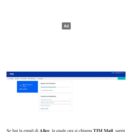
Alice
TIM Mail
Se hai la email di
, la quale ora si chiama
, sappi