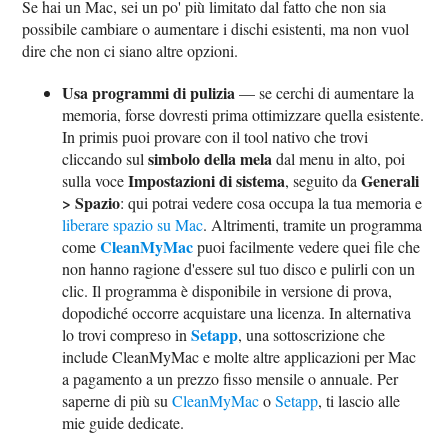
Se hai un Mac, sei un po' più limitato dal fatto che non sia
possibile cambiare o aumentare i dischi esistenti, ma non vuol
dire che non ci siano altre opzioni.
Usa programmi di pulizia
— se cerchi di aumentare la
memoria, forse dovresti prima ottimizzare quella esistente.
In primis puoi provare con il tool nativo che trovi
simbolo della mela
cliccando sul
dal menu in alto, poi
Impostazioni di sistema
Generali
sulla voce
, seguito da
> Spazio
: qui potrai vedere cosa occupa la tua memoria e
liberare spazio su Mac
. Altrimenti, tramite un programma
CleanMyMac
come
puoi facilmente vedere quei file che
non hanno ragione d'essere sul tuo disco e pulirli con un
clic. Il programma è disponibile in versione di prova,
dopodiché occorre acquistare una licenza. In alternativa
Setapp
lo trovi compreso in
, una sottoscrizione che
include CleanMyMac e molte altre applicazioni per Mac
a pagamento a un prezzo fisso mensile o annuale. Per
saperne di più su
CleanMyMac
o
Setapp
, ti lascio alle
mie guide dedicate.