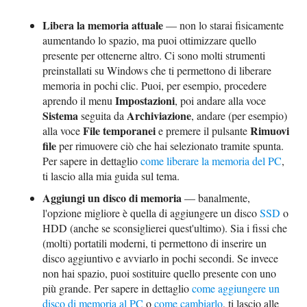
Libera la memoria attuale
— non lo starai fisicamente
aumentando lo spazio, ma puoi ottimizzare quello
presente per ottenerne altro. Ci sono molti strumenti
preinstallati su Windows che ti permettono di liberare
memoria in pochi clic. Puoi, per esempio, procedere
Impostazioni
aprendo il menu
, poi andare alla voce
Sistema
Archiviazione
seguita da
, andare (per esempio)
File temporanei
Rimuovi
alla voce
e premere il pulsante
file
per rimuovere ciò che hai selezionato tramite spunta.
Per sapere in dettaglio
come liberare la memoria del PC
,
ti lascio alla mia guida sul tema.
Aggiungi un disco di memoria
— banalmente,
l'opzione migliore è quella di aggiungere un disco
SSD
o
HDD (anche se sconsiglierei quest'ultimo). Sia i fissi che
(molti) portatili moderni, ti permettono di inserire un
disco aggiuntivo e avviarlo in pochi secondi. Se invece
non hai spazio, puoi sostituire quello presente con uno
più grande. Per sapere in dettaglio
come aggiungere un
disco di memoria al PC
o
come cambiarlo
, ti lascio alle