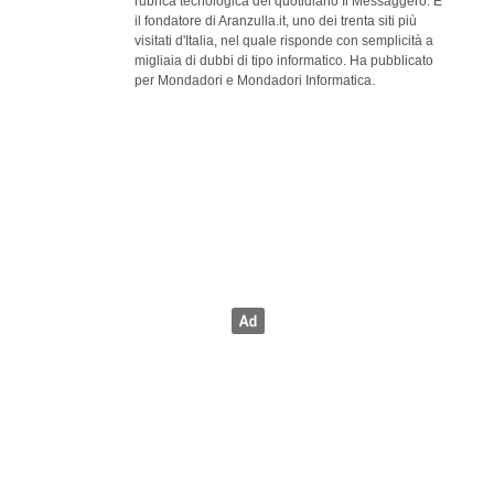
rubrica tecnologica del quotidiano Il Messaggero. È
il fondatore di Aranzulla.it, uno dei trenta siti più
visitati d'Italia, nel quale risponde con semplicità a
migliaia di dubbi di tipo informatico. Ha pubblicato
per Mondadori e Mondadori Informatica.