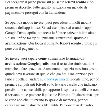
Ricevi sconto
Per scegliere il piano premi sul pulsante
e poi
Accetto
premi su
. Fatto questo, seleziona un metodo di
pagamento e prosegui con la transazione.
Se operi da mobile invece, puoi procedere in molti modi a
seconda dell'app in uso. Se, ad esempio, stai usando l'app di
3 linee orizzontali
Google Drive, aprila, poi tocca le
in alto a
Ottieni più spazio di
sinistra, infine fai tap sul pulsante
archiviazione
Ricevi sconto
. Qui tocca il pulsante
e prosegui
pure con il pagamento.
come aumentare lo spazio di
Se invece vuoi sapere
archiviazione Google gratis
, non ti resta che rimboccarti le
maniche e fare spazio tu. Aumentare lo spazio massimo costa,
quindi devi lavorare su quello che già hai. Una opzione per
farlo è quella di andare su
questa pagina
di Google One, per poi
Rivedi
premere sui pulsanti
sotto le varie caselle che indicano
possibili file cancellabili, poi apporre la spunta a quelli che non
Elimina
ti servono più e premere il pulsante
. In alternativa, apri
le varie app che utilizzano lo spazio di memoria, per poi
cancellare manualmente i file inutili. Per sapere in dettaglio