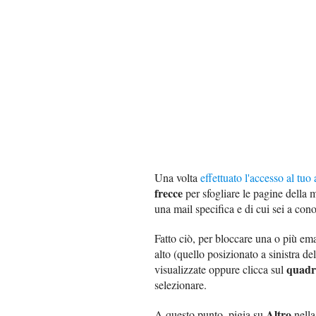
Una volta
effettuato l'accesso al tu
frecce
per sfogliare le pagine della m
una mail specifica e di cui sei a con
Fatto ciò, per bloccare una o più em
alto (quello posizionato a sinistra de
quadr
visualizzate oppure clicca sul
selezionare.
Altro
A questo punto, pigia su
nella