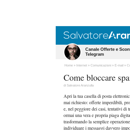
Canale Offerte e Scon
Telegram
Home
Internet
Comunicazioni
E-mail
C
Come bloccare sp
di
Salvatore Aranzulla
Apri la tua casella di posta elettron
mai richiesto: offerte imperdibili, p
e, nel peggiore dei casi, tentativi di
ormai una vera e propria piaga digital
trasformando la semplice operazione d
individuare i messaggi davvero import