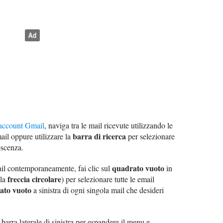
o account Gmail
, naviga tra le mail ricevute utilizzando le
barra di ricerca
ail oppure utilizzare la
per selezionare
oscenza.
quadrato vuoto
ail contemporaneamente, fai clic sul
in
freccia circolare
lla
) per selezionare tutte le email
ato vuoto
a sinistra di ogni singola mail che desideri
 barra laterale di sinistra per espandere il menu e