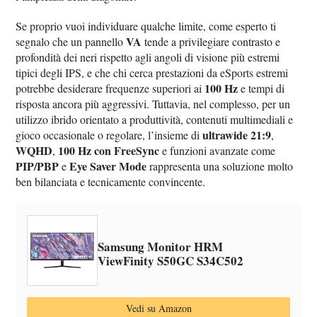
Se proprio vuoi individuare qualche limite, come esperto ti
VA
segnalo che un pannello
tende a privilegiare contrasto e
profondità dei neri rispetto agli angoli di visione più estremi
tipici degli IPS, e che chi cerca prestazioni da eSports estremi
100 Hz
potrebbe desiderare frequenze superiori ai
e tempi di
risposta ancora più aggressivi. Tuttavia, nel complesso, per un
utilizzo ibrido orientato a produttività, contenuti multimediali e
ultrawide 21:9
gioco occasionale o regolare, l’insieme di
,
WQHD
100 Hz con FreeSync
,
e funzioni avanzate come
PIP/PBP
Eye Saver Mode
e
rappresenta una soluzione molto
ben bilanciata e tecnicamente convincente.
Samsung Monitor HRM
ViewFinity S50GC S34C502
Vedi su Amazon