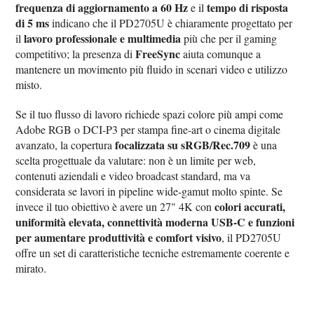
frequenza di aggiornamento a 60 Hz
tempo di risposta
e il
di 5 ms
indicano che il PD2705U è chiaramente progettato per
lavoro professionale e multimedia
il
più che per il gaming
FreeSync
competitivo; la presenza di
aiuta comunque a
mantenere un movimento più fluido in scenari video e utilizzo
misto.
Se il tuo flusso di lavoro richiede spazi colore più ampi come
Adobe RGB o DCI-P3 per stampa fine-art o cinema digitale
focalizzata su sRGB/Rec.709
avanzato, la copertura
è una
scelta progettuale da valutare: non è un limite per web,
contenuti aziendali e video broadcast standard, ma va
considerata se lavori in pipeline wide-gamut molto spinte. Se
colori accurati,
invece il tuo obiettivo è avere un 27" 4K con
uniformità elevata, connettività moderna USB-C e funzioni
per aumentare produttività e comfort visivo
, il PD2705U
offre un set di caratteristiche tecniche estremamente coerente e
mirato.