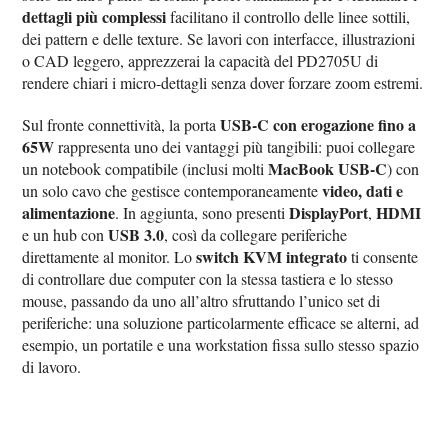
dettagli più complessi
facilitano il controllo delle linee sottili,
dei pattern e delle texture. Se lavori con interfacce, illustrazioni
o CAD leggero, apprezzerai la capacità del PD2705U di
rendere chiari i micro-dettagli senza dover forzare zoom estremi.
USB-C con erogazione fino a
Sul fronte connettività, la porta
65W
rappresenta uno dei vantaggi più tangibili: puoi collegare
MacBook USB-C
un notebook compatibile (inclusi molti
) con
video, dati e
un solo cavo che gestisce contemporaneamente
alimentazione
DisplayPort
HDMI
. In aggiunta, sono presenti
,
USB 3.0
e un hub con
, così da collegare periferiche
switch KVM integrato
direttamente al monitor. Lo
ti consente
di controllare due computer con la stessa tastiera e lo stesso
mouse, passando da uno all’altro sfruttando l’unico set di
periferiche: una soluzione particolarmente efficace se alterni, ad
esempio, un portatile e una workstation fissa sullo stesso spazio
di lavoro.