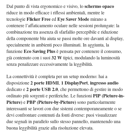
schermo opaco
Dal punto di vista ergonomico e visivo, lo
riduce in modo efficace i riflessi ambientali, mentre le
Flicker Free
Eye Saver Mode
tecnologie
ed
mirano a
contenere l’affaticamento oculare nelle sessioni prolungate: la
combinazione tra assenza di sfarfallio percepibile e riduzione
della componente blu aiuta se passi molte ore davanti al display,
specialmente in ambienti poco illuminati. In aggiunta, la
Eco Saving Plus
funzione
è pensata per contenere il consumo,
32 W
già contenuto con i suoi
tipici, modulando la luminosità
senza penalizzare eccessivamente la leggibilità.
La connettività è completa per un setup moderno: hai a
2 porte HDMI
1 DisplayPort
ingresso audio
disposizione
,
,
2 porte USB 2.0
dedicato e
, che permettono di gestire in modo
PIP (Picture-in-
ordinato più sorgenti e periferiche. Le funzioni
Picture)
PBP (Picture-by-Picture)
e
sono particolarmente
interessanti se lavori con due sistemi contemporaneamente o se
devi confrontare contenuti da fonti diverse: puoi visualizzare
due segnali in parallelo sullo stesso pannello, mantenendo una
buona leggibilità grazie alla risoluzione elevata.