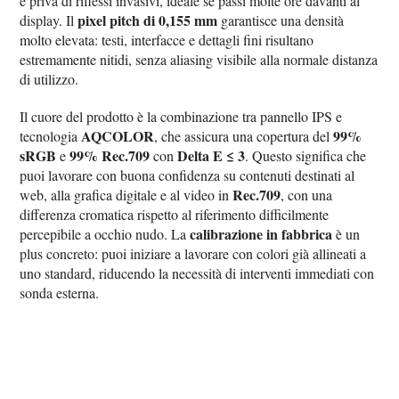
e priva di riflessi invasivi, ideale se passi molte ore davanti al
pixel pitch di 0,155 mm
display. Il
garantisce una densità
molto elevata: testi, interfacce e dettagli fini risultano
estremamente nitidi, senza aliasing visibile alla normale distanza
di utilizzo.
Il cuore del prodotto è la combinazione tra pannello IPS e
AQCOLOR
99%
tecnologia
, che assicura una copertura del
sRGB
99% Rec.709
Delta E ≤ 3
e
con
. Questo significa che
puoi lavorare con buona confidenza su contenuti destinati al
Rec.709
web, alla grafica digitale e al video in
, con una
differenza cromatica rispetto al riferimento difficilmente
calibrazione in fabbrica
percepibile a occhio nudo. La
è un
plus concreto: puoi iniziare a lavorare con colori già allineati a
uno standard, riducendo la necessità di interventi immediati con
sonda esterna.