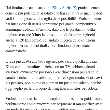
Xbox Series X
Hai finalmente acquistato una
, praticamente la
console più potente in assoluto che hai avuto tra le mani, e non
vedi l'ora di giocarci al meglio delle possibilità. Probabilmente
hai intenzione di usarla soprattutto per giochi competitivi o
comunque dedicati all'azione, dato che le prestazioni della
Xbox
migliore console
le consentono di far girare i giochi
anche a 120 fps; perciò, sei andato in cerca delle soluzioni
migliori per usarla coi titoli che richiedono determinate
caratteristiche.
L'idea più adatta alle tue esigenze può essere quella di usare
monitor
Xbox con un
anziché con un TV, sebbene alcuni
televisori ovviamente possono avere dimensioni più grandi e
caratteristiche di un livello migliore. Ad ogni modo, se ci avevi
già pensato, non potevi capitare in un posto più adatto, perché
migliori monitor per Xbox
oggi voglio parlarti proprio dei
.
Vedrai, dopo aver letto tutti i capitoli di questa mia guida, saprai
perfettamente come muoverti per acquistare il miglior display su
cui goderti i migliori action e competitivi, senza dimenticare