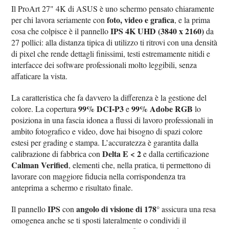
Il ProArt 27" 4K di ASUS è uno schermo pensato chiaramente
foto, video e grafica
per chi lavora seriamente con
, e la prima
IPS 4K UHD (3840 x 2160)
cosa che colpisce è il pannello
da
27 pollici: alla distanza tipica di utilizzo ti ritrovi con una densità
di pixel che rende dettagli finissimi, testi estremamente nitidi e
interfacce dei software professionali molto leggibili, senza
affaticare la vista.
La caratteristica che fa davvero la differenza è la gestione del
99% DCI-P3
99% Adobe RGB
colore. La copertura
e
lo
posiziona in una fascia idonea a flussi di lavoro professionali in
ambito fotografico e video, dove hai bisogno di spazi colore
estesi per grading e stampa. L’accuratezza è garantita dalla
Delta E < 2
calibrazione di fabbrica con
e dalla certificazione
Calman Verified
, elementi che, nella pratica, ti permettono di
lavorare con maggiore fiducia nella corrispondenza tra
anteprima a schermo e risultato finale.
IPS
angolo di visione di 178°
Il pannello
con
assicura una resa
omogenea anche se ti sposti lateralmente o condividi il