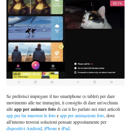
Se preferisci impiegare il tuo smartphone (o tablet) per dare
movimento alle tue immagini, ti consiglio di dare un'occhiata
app per animare foto
alle
di cui ti ho parlato nei miei articoli
app per far muovere le foto
e
app per animazione foto
, dove
all'interno troverai soluzioni pensate appositamente per
dispositivi Android
,
iPhone
e
iPad
.