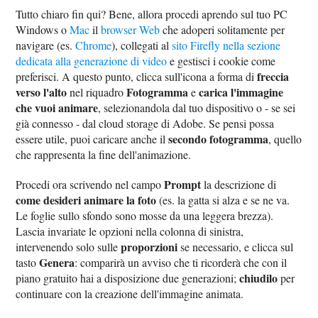
Tutto chiaro fin qui? Bene, allora procedi aprendo sul tuo PC
Windows o
Mac
il
browser Web
che adoperi solitamente per
navigare (es.
Chrome
), collegati al
sito Firefly nella sezione
dedicata alla generazione di video
e gestisci i cookie come
freccia
preferisci. A questo punto, clicca sull'icona a forma di
verso l'alto
Fotogramma
carica l'immagine
nel riquadro
e
che vuoi animare
, selezionandola dal tuo dispositivo o - se sei
già connesso - dal cloud storage di Adobe. Se pensi possa
secondo fotogramma
essere utile, puoi caricare anche il
, quello
che rappresenta la fine dell'animazione.
Prompt
Procedi ora scrivendo nel campo
la descrizione di
come desideri animare la foto
(es. la gatta si alza e se ne va.
Le foglie sullo sfondo sono mosse da una leggera brezza).
Lascia invariate le opzioni nella colonna di sinistra,
proporzioni
intervenendo solo sulle
se necessario, e clicca sul
Genera
tasto
: comparirà un avviso che ti ricorderà che con il
chiudilo
piano gratuito hai a disposizione due generazioni;
per
continuare con la creazione dell'immagine animata.