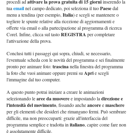
attivare la prova gratuita di 15 giorni
procedi ad
inserendo la
email
Paese
tua
nel campo dedicato, poi seleziona il tuo
dal
Italia
menu a tendina (per esempio,
) e scegli se mantenere o
togliere le spunte relative alla ricezione di aggiornamenti e
offerte via email o alla partecipazione al programma di ricerca
REGISTRA
Corel. Infine, clicca sul tasto
per completare
l'attivazione della prova.
Conclusi tutti i passaggi qui sopra, chiudi, se necessario,
l'eventuale scheda con le novità del programma e sei finalmente
trascina
pronto per animare foto:
nella finestra del programma
Apri
la foto che vuoi animare oppure premi su
e scegli
l'immagine dal tuo computer.
A questo punto potrai iniziare a creare le animazioni
aree da muovere
direzione e
selezionando le
e impostando la
l'intensità del movimento
ancore
maschere
, fissando anche
e
per gli elementi che desideri che rimangano fermi. Può sembrare
difficile, ma non preoccuparti: grazie all'interfaccia del
italiano
programma semplice e tradotta in
, capire come fare non
è assolutamente difficile.