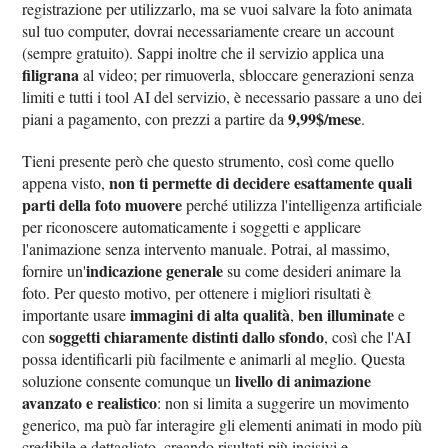
registrazione per utilizzarlo, ma se vuoi salvare la foto animata
sul tuo computer, dovrai necessariamente creare un account
(sempre gratuito). Sappi inoltre che il servizio applica una
filigrana
al video; per rimuoverla, sbloccare generazioni senza
limiti e tutti i tool AI del servizio, è necessario passare a uno dei
9,99$/mese
piani a pagamento, con prezzi a partire da
.
Tieni presente però che questo strumento, così come quello
non ti permette di decidere esattamente quali
appena visto,
parti della foto muovere
perché utilizza l'intelligenza artificiale
per riconoscere automaticamente i soggetti e applicare
l'animazione senza intervento manuale. Potrai, al massimo,
indicazione generale
fornire un'
su come desideri animare la
foto. Per questo motivo, per ottenere i migliori risultati è
immagini di alta qualità
ben illuminate
importante usare
,
e
soggetti chiaramente distinti dallo sfondo
con
, così che l'AI
possa identificarli più facilmente e animarli al meglio. Questa
livello di animazione
soluzione consente comunque un
avanzato e realistico
: non si limita a suggerire un movimento
generico, ma può far interagire gli elementi animati in modo più
credibile e dettagliato, creando risultati più incisivi e