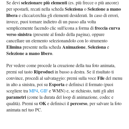
selezionare più elementi
Se devi
(es. più frecce o più ancore)
Seleziona
Selezione a mano
per spostarli, recati nella scheda
o
libera
e clicca/cerchia gli elementi desiderati. In caso di errori,
invece, puoi tornare indietro di un passo alla volta
freccia curva
semplicemente facendo clic sull'icona a forma di
verso sinistra
(presente al fondo della pagina), oppure
cancellare un elemento selezionandolo con lo strumento
Elimina
Animazione
Seleziona
presente nella scheda
,
e
Selezione a mano libero
.
Per vedere come procede la creazione della tua foto animata,
Riproduci
premi sul tasto
in basso a destra. Se il risultato ti
File
convince, procedi al salvataggio: premi sulla voce
del menu
Esporta
in alto a sinistra, poi su
e definisci il formato (puoi
scegliere tra
MP4
,
GIF
e WMN) e, se richiesto, tutti gli altri
parametri
(come la durata del loop di animazione, codec e
OK
percorso
qualità). Premi su
e definisci il
, per salvare la foto
animata nel tuo PC.