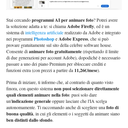
programmi AI per animare foto
Stai cercando
? Potrei avere
Adobe Firefly
la soluzione adatta a te: si chiama
, ed è un
sistema di
intelligenza artificiale
realizzato da Adobe e integrato
Photoshop
Adobe Express
nei programmi
e
, che si può
provare gratuitamente sul sito della celebre software house.
animare foto gratuitamente
Consente di
(rispettando il limite
di due generazioni per account Adobe), dopodiché è necessario
passare a uno dei piano Premium per sbloccare crediti e
11,26€/mese
funzioni extra (con prezzi a partire da
).
Prima di iniziare, ti informo che, al contrario di quanto visto
non puoi selezionare direttamente
finora, con questo sistema
quali elementi animare nella foto
: puoi solo dare
indicazione generale
un'
oppure lasciare che l'IA scelga
foto di
autonomamente. Ti raccomando anche di scegliere una
buona qualità
, in cui gli elementi o i soggetti da animare siano
ben distinti dallo sfondo
.