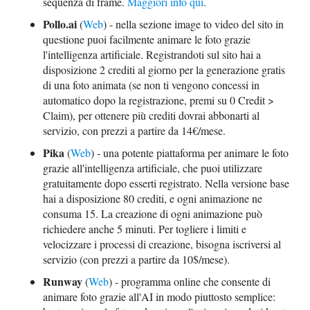
sequenza di frame.
Maggiori info qui
.
Pollo.ai
(
Web
) - nella sezione image to video del sito in
questione puoi facilmente animare le foto grazie
l'intelligenza artificiale. Registrandoti sul sito hai a
disposizione 2 crediti al giorno per la generazione gratis
di una foto animata (se non ti vengono concessi in
automatico dopo la registrazione, premi su 0 Credit >
Claim), per ottenere più crediti dovrai abbonarti al
servizio, con prezzi a partire da 14€/mese.
Pika
(
Web
) - una potente piattaforma per animare le foto
grazie all'intelligenza artificiale, che puoi utilizzare
gratuitamente dopo esserti registrato. Nella versione base
hai a disposizione 80 crediti, e ogni animazione ne
consuma 15. La creazione di ogni animazione può
richiedere anche 5 minuti. Per togliere i limiti e
velocizzare i processi di creazione, bisogna iscriversi al
servizio (con prezzi a partire da 10$/mese).
Runway
(
Web
) - programma online che consente di
animare foto grazie all'AI in modo piuttosto semplice: