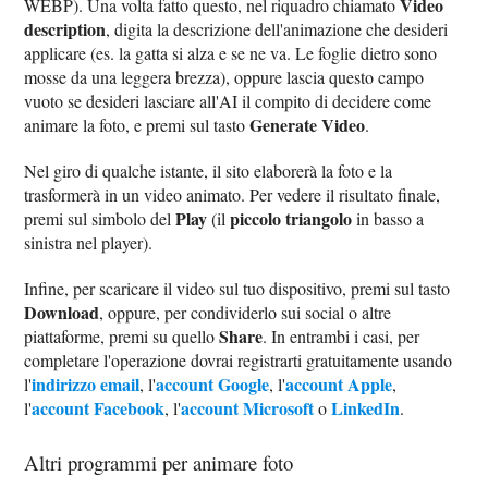
Video
WEBP). Una volta fatto questo, nel riquadro chiamato
description
, digita la descrizione dell'animazione che desideri
applicare (es. la gatta si alza e se ne va. Le foglie dietro sono
mosse da una leggera brezza), oppure lascia questo campo
vuoto se desideri lasciare all'AI il compito di decidere come
Generate Video
animare la foto, e premi sul tasto
.
Nel giro di qualche istante, il sito elaborerà la foto e la
trasformerà in un video animato. Per vedere il risultato finale,
Play
piccolo triangolo
premi sul simbolo del
(il
in basso a
sinistra nel player).
Infine, per scaricare il video sul tuo dispositivo, premi sul tasto
Download
, oppure, per condividerlo sui social o altre
Share
piattaforme, premi su quello
. In entrambi i casi, per
completare l'operazione dovrai registrarti gratuitamente usando
indirizzo email
account Google
account Apple
l'
, l'
, l'
,
account Facebook
account Microsoft
LinkedIn
l'
, l'
o
.
Altri programmi per animare foto