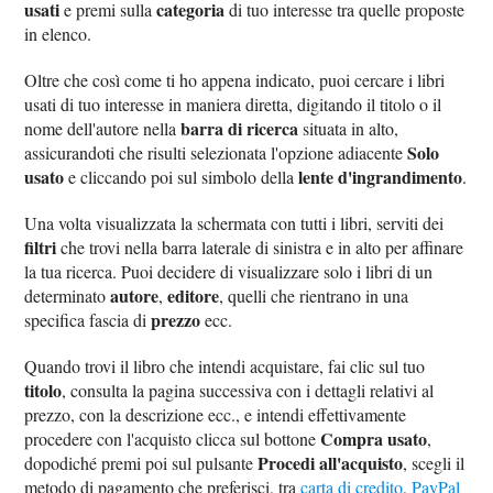
usati
categoria
e premi sulla
di tuo interesse tra quelle proposte
in elenco.
Oltre che così come ti ho appena indicato, puoi cercare i libri
usati di tuo interesse in maniera diretta, digitando il titolo o il
barra di ricerca
nome dell'autore nella
situata in alto,
Solo
assicurandoti che risulti selezionata l'opzione adiacente
usato
lente d'ingrandimento
e cliccando poi sul simbolo della
.
Una volta visualizzata la schermata con tutti i libri, serviti dei
filtri
che trovi nella barra laterale di sinistra e in alto per affinare
la tua ricerca. Puoi decidere di visualizzare solo i libri di un
autore
editore
determinato
,
, quelli che rientrano in una
prezzo
specifica fascia di
ecc.
Quando trovi il libro che intendi acquistare, fai clic sul tuo
titolo
, consulta la pagina successiva con i dettagli relativi al
prezzo, con la descrizione ecc., e intendi effettivamente
Compra usato
procedere con l'acquisto clicca sul bottone
,
Procedi all'acquisto
dopodiché premi poi sul pulsante
, scegli il
metodo di pagamento che preferisci, tra
carta di credito
,
PayPal