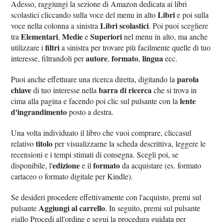
Adesso, raggiungi la sezione di Amazon dedicata ai libri
Libri
scolastici cliccando sulla voce del menu in alto
e poi sulla
Libri scolastici
voce nella colonna a sinistra
. Poi puoi scegliere
Elementari
Medie
Superiori
tra
,
e
nel menu in alto, ma anche
filtri
utilizzare i
a sinistra per trovare più facilmente quelle di tuo
autore
formato
lingua
interesse, filtrandoli per
,
,
ecc.
parola
Puoi anche effettuare una ricerca diretta, digitando la
chiave
barra di ricerca
di tuo interesse nella
che si trova in
lente
cima alla pagina e facendo poi clic sul pulsante con la
d'ingrandimento
posto a destra.
Una volta individuato il libro che vuoi comprare, cliccasul
titolo
relativo
per visualizzarne la scheda descrittiva, leggere le
recensioni e i tempi stimati di consegna. Scegli poi, se
edizione
formato
disponibile, l'
e il
da acquistare (es. formato
cartaceo o formato digitale per Kindle).
Se desideri procedere effettivamente con l'acquisto, premi sul
Aggiungi al carrello
pulsante
. In seguito, premi sul pulsante
giallo Procedi all'ordine e segui la procedura guidata per