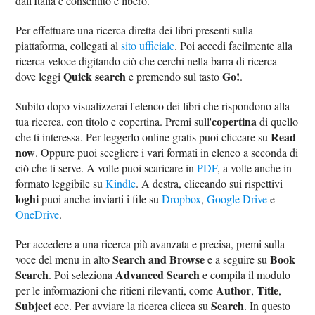
dall'Italia è consentito e libero.
Per effettuare una ricerca diretta dei libri presenti sulla
piattaforma, collegati al
sito ufficiale
. Poi accedi facilmente alla
ricerca veloce digitando ciò che cerchi nella barra di ricerca
Quick search
Go!
dove leggi
e premendo sul tasto
.
Subito dopo visualizzerai l'elenco dei libri che rispondono alla
copertina
tua ricerca, con titolo e copertina. Premi sull'
di quello
Read
che ti interessa. Per leggerlo online gratis puoi cliccare su
now
. Oppure puoi scegliere i vari formati in elenco a seconda di
ciò che ti serve. A volte puoi scaricare in
PDF
, a volte anche in
formato leggibile su
Kindle
. A destra, cliccando sui rispettivi
loghi
puoi anche inviarti i file su
Dropbox
,
Google Drive
e
OneDrive
.
Per accedere a una ricerca più avanzata e precisa, premi sulla
Search and Browse
Book
voce del menu in alto
e a seguire su
Search
Advanced Search
. Poi seleziona
e compila il modulo
Author
Title
per le informazioni che ritieni rilevanti, come
,
,
Subject
Search
ecc. Per avviare la ricerca clicca su
. In questo