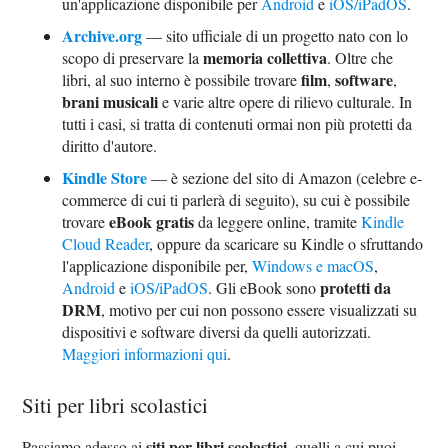
un'applicazione disponibile per
Android
e
iOS/iPadOS
.
Archive.org
— sito ufficiale di un progetto nato con lo
memoria collettiva
scopo di preservare la
. Oltre che
film
software
libri, al suo interno è possibile trovare
,
,
brani musicali
e varie altre opere di rilievo culturale. In
tutti i casi, si tratta di contenuti ormai non più protetti da
diritto d'autore.
Kindle Store
— è sezione del sito di Amazon (celebre e-
commerce di cui ti parlerà di seguito), su cui è possibile
eBook gratis
trovare
da leggere online, tramite
Kindle
Cloud Reader
, oppure da scaricare su Kindle o sfruttando
l'applicazione disponibile per,
Windows e macOS
,
protetti da
Android
e
iOS/iPadOS
. Gli eBook sono
DRM
, motivo per cui non possono essere visualizzati su
dispositivi e software diversi da quelli autorizzati.
Maggiori informazioni qui
.
Siti per libri scolastici
siti per libri scolastici
Passiamo adesso ai
, quelli a cui puoi