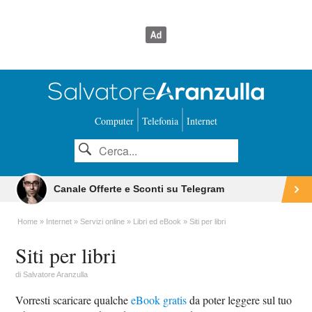
Computer
Telefonia
Internet
Canale Offerte e Sconti su Telegram
Home
Internet
Servizi online
Libri ed eBook
Siti per libri
Siti per libri
di
Salvatore Aranzulla
Vorresti scaricare qualche
eBook gratis
da poter leggere sul tuo