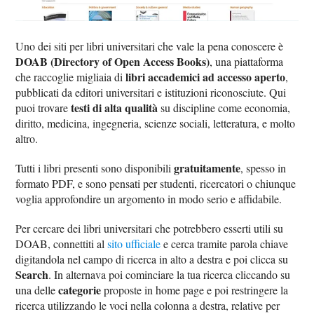
Uno dei siti per libri universitari che vale la pena conoscere è
DOAB (Directory of Open Access Books)
, una piattaforma
libri accademici ad accesso aperto
che raccoglie migliaia di
,
pubblicati da editori universitari e istituzioni riconosciute. Qui
testi di alta qualità
puoi trovare
su discipline come economia,
diritto, medicina, ingegneria, scienze sociali, letteratura, e molto
altro.
gratuitamente
Tutti i libri presenti sono disponibili
, spesso in
formato PDF, e sono pensati per studenti, ricercatori o chiunque
voglia approfondire un argomento in modo serio e affidabile.
Per cercare dei libri universitari che potrebbero esserti utili su
DOAB, connettiti al
sito ufficiale
e cerca tramite parola chiave
digitandola nel campo di ricerca in alto a destra e poi clicca su
Search
. In alternava poi cominciare la tua ricerca cliccando su
categorie
una delle
proposte in home page e poi restringere la
ricerca utilizzando le voci nella colonna a destra, relative per