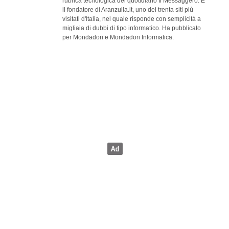
rubrica tecnologica del quotidiano Il Messaggero. È
il fondatore di Aranzulla.it, uno dei trenta siti più
visitati d'Italia, nel quale risponde con semplicità a
migliaia di dubbi di tipo informatico. Ha pubblicato
per Mondadori e Mondadori Informatica.