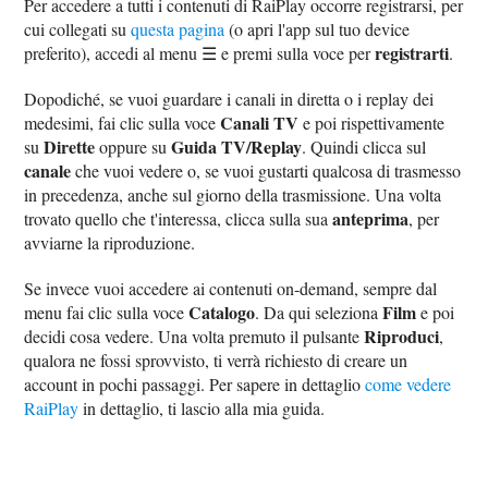
Per accedere a tutti i contenuti di RaiPlay occorre registrarsi, per
cui collegati su
questa pagina
(o apri l'app sul tuo device
registrarti
preferito), accedi al menu ☰ e premi sulla voce per
.
Dopodiché, se vuoi guardare i canali in diretta o i replay dei
Canali TV
medesimi, fai clic sulla voce
e poi rispettivamente
Dirette
Guida TV/Replay
su
oppure su
. Quindi clicca sul
canale
che vuoi vedere o, se vuoi gustarti qualcosa di trasmesso
in precedenza, anche sul giorno della trasmissione. Una volta
anteprima
trovato quello che t'interessa, clicca sulla sua
, per
avviarne la riproduzione.
Se invece vuoi accedere ai contenuti on-demand, sempre dal
Catalogo
Film
menu fai clic sulla voce
. Da qui seleziona
e poi
Riproduci
decidi cosa vedere. Una volta premuto il pulsante
,
qualora ne fossi sprovvisto, ti verrà richiesto di creare un
account in pochi passaggi. Per sapere in dettaglio
come vedere
RaiPlay
in dettaglio, ti lascio alla mia guida.