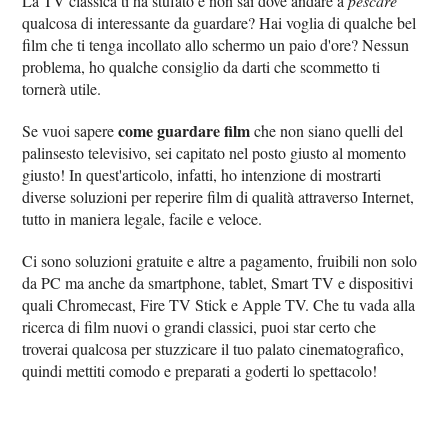
La TV classica ti ha stufato e non sai dove andare a
pescare
qualcosa di interessante da guardare? Hai voglia di qualche bel
film che ti tenga incollato allo schermo un paio d'ore? Nessun
problema, ho qualche consiglio da darti che scommetto ti
tornerà utile.
come guardare film
Se vuoi sapere
che non siano quelli del
palinsesto televisivo, sei capitato nel posto giusto al momento
giusto! In quest'articolo, infatti, ho intenzione di mostrarti
diverse soluzioni per reperire film di qualità attraverso Internet,
tutto in maniera legale, facile e veloce.
Ci sono soluzioni gratuite e altre a pagamento, fruibili non solo
da PC ma anche da smartphone, tablet, Smart TV e dispositivi
quali Chromecast, Fire TV Stick e Apple TV. Che tu vada alla
ricerca di film nuovi o grandi classici, puoi star certo che
troverai qualcosa per stuzzicare il tuo palato cinematografico,
quindi mettiti comodo e preparati a goderti lo spettacolo!