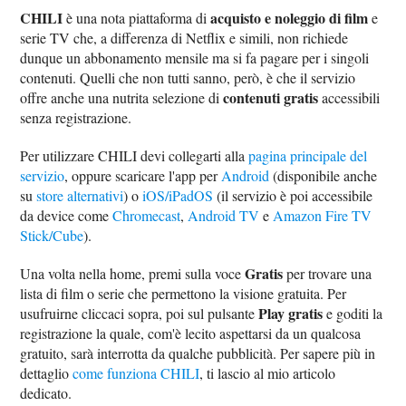
CHILI
acquisto e noleggio di film
è una nota piattaforma di
e
serie TV che, a differenza di Netflix e simili, non richiede
dunque un abbonamento mensile ma si fa pagare per i singoli
contenuti. Quelli che non tutti sanno, però, è che il servizio
contenuti gratis
offre anche una nutrita selezione di
accessibili
senza registrazione.
Per utilizzare CHILI devi collegarti alla
pagina principale del
servizio
, oppure scaricare l'app per
Android
(disponibile anche
su
store alternativi
) o
iOS/iPadOS
(il servizio è poi accessibile
da device come
Chromecast
,
Android TV
e
Amazon Fire TV
Stick/Cube
).
Gratis
Una volta nella home, premi sulla voce
per trovare una
lista di film o serie che permettono la visione gratuita. Per
Play gratis
usufruirne cliccaci sopra, poi sul pulsante
e goditi la
registrazione la quale, com'è lecito aspettarsi da un qualcosa
gratuito, sarà interrotta da qualche pubblicità. Per sapere più in
dettaglio
come funziona CHILI
, ti lascio al mio articolo
dedicato.