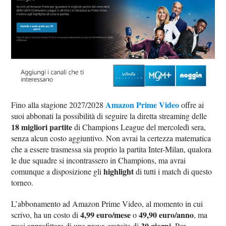
Amazon Prime Video
Fino alla stagione 2027/2028
offre ai
suoi abbonati la possibilità di seguire la diretta streaming delle
18 migliori partite
di Champions League del mercoledì sera,
senza alcun costo aggiuntivo. Non avrai la certezza matematica
che a essere trasmessa sia proprio la partita Inter-Milan, qualora
le due squadre si incontrassero in Champions, ma avrai
highlight
comunque a disposizione gli
di tutti i match di questo
torneo.
L’abbonamento ad Amazon Prime Video, al momento in cui
4,99 euro/mese
49,90 euro/anno
scrivo, ha un costo di
o
, ma
30 giorni
puoi approfittare di una prova gratuita di
. Per