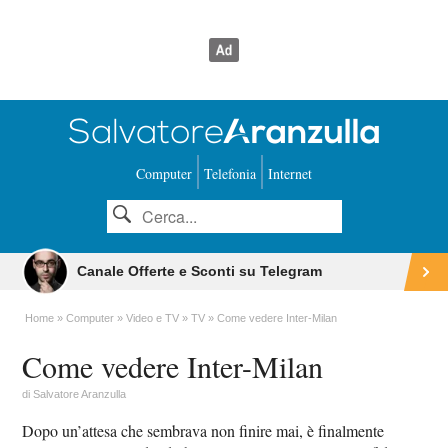
Computer
Telefonia
Internet
Canale Offerte e Sconti su Telegram
Home
Computer
Video e TV
TV
Come vedere Inter-Milan
Come vedere Inter-Milan
di
Salvatore Aranzulla
Dopo un’attesa che sembrava non finire mai, è finalmente