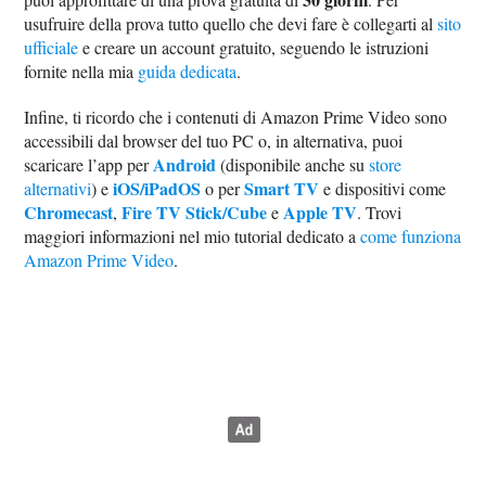
usufruire della prova tutto quello che devi fare è collegarti al
sito
ufficiale
e creare un account gratuito, seguendo le istruzioni
fornite nella mia
guida dedicata
.
Infine, ti ricordo che i contenuti di Amazon Prime Video sono
accessibili dal browser del tuo PC o, in alternativa, puoi
Android
scaricare l’app per
(disponibile anche su
store
iOS/iPadOS
Smart TV
alternativi
) e
o per
e dispositivi come
Chromecast
Fire TV Stick/Cube
Apple TV
,
e
. Trovi
maggiori informazioni nel mio tutorial dedicato a
come funziona
Amazon Prime Video
.