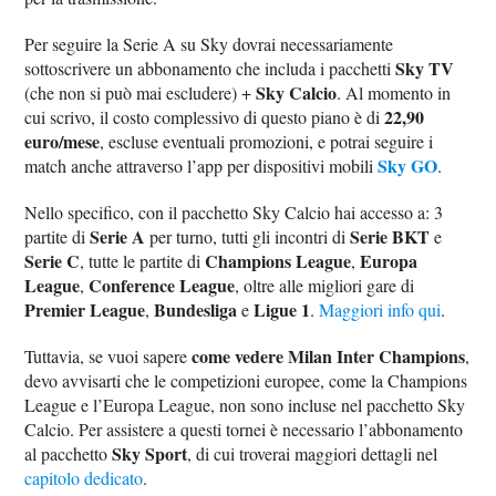
Per seguire la Serie A su Sky dovrai necessariamente
Sky TV
sottoscrivere un abbonamento che includa i pacchetti
Sky Calcio
(che non si può mai escludere) +
. Al momento in
22,90
cui scrivo, il costo complessivo di questo piano è di
euro/mese
, escluse eventuali promozioni, e potrai seguire i
Sky GO
match anche attraverso l’app per dispositivi mobili
.
Nello specifico, con il pacchetto Sky Calcio hai accesso a: 3
Serie A
Serie BKT
partite di
per turno, tutti gli incontri di
e
Serie C
Champions League
Europa
, tutte le partite di
,
League
Conference League
,
, oltre alle migliori gare di
Premier League
Bundesliga
Ligue 1
,
e
.
Maggiori info qui
.
come vedere Milan Inter Champions
Tuttavia, se vuoi sapere
,
devo avvisarti che le competizioni europee, come la Champions
League e l’Europa League, non sono incluse nel pacchetto Sky
Calcio. Per assistere a questi tornei è necessario l’abbonamento
Sky Sport
al pacchetto
, di cui troverai maggiori dettagli nel
capitolo dedicato
.