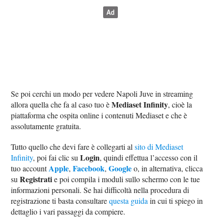
Se poi cerchi un modo per vedere Napoli Juve in streaming
Mediaset Infinity
allora quella che fa al caso tuo è
, cioè la
piattaforma che ospita online i contenuti Mediaset e che è
assolutamente gratuita.
Tutto quello che devi fare è collegarti al
sito di Mediaset
Login
Infinity
, poi fai clic su
, quindi effettua l’accesso con il
Apple
Facebook
Google
tuo account
,
,
o, in alternativa, clicca
Registrati
su
e poi compila i moduli sullo schermo con le tue
informazioni personali. Se hai difficoltà nella procedura di
registrazione ti basta consultare
questa guida
in cui ti spiego in
dettaglio i vari passaggi da compiere.