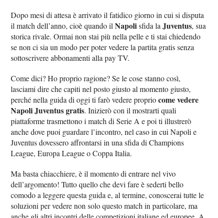
Dopo mesi di attesa è arrivato il fatidico giorno in cui si disputa
Napoli
Juventus
il match dell’anno, cioè quando il
sfida la
, sua
storica rivale. Ormai non stai più nella pelle e ti stai chiedendo
se non ci sia un modo per poter vedere la partita gratis senza
sottoscrivere abbonamenti alla pay TV.
Come dici? Ho proprio ragione? Se le cose stanno così,
lasciami dire che capiti nel posto giusto al momento giusto,
come vedere
perché nella guida di oggi ti farò vedere proprio
Napoli Juventus gratis
. Inizierò con il mostrarti quali
piattaforme trasmettono i match di Serie A e poi ti illustrerò
anche dove puoi guardare l’incontro, nel caso in cui Napoli e
Juventus dovessero affrontarsi in una sfida di Champions
League, Europa League o Coppa Italia.
Ma basta chiacchiere, è il momento di entrare nel vivo
dell’argomento! Tutto quello che devi fare è sederti bello
comodo a leggere questa guida e, al termine, conoscerai tutte le
soluzioni per vedere non solo questo match in particolare, ma
anche gli altri incontri delle competizioni italiane ed europee. A