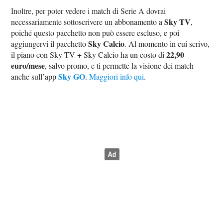
Inoltre, per poter vedere i match di Serie A dovrai
Sky TV
necessariamente sottoscrivere un abbonamento a
,
poiché questo pacchetto non può essere escluso, e poi
Sky Calcio
aggiungervi il pacchetto
. Al momento in cui scrivo,
22,90
il piano con Sky TV + Sky Calcio ha un costo di
euro/mese
, salvo promo, e ti permette la visione dei match
Sky GO
anche sull’app
.
Maggiori info qui
.