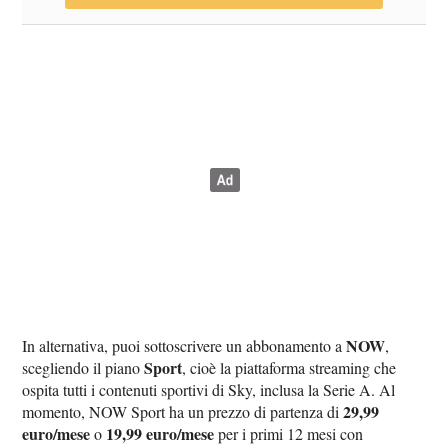
NOW
In alternativa, puoi sottoscrivere un abbonamento a
,
Sport
scegliendo il piano
, cioè la piattaforma streaming che
ospita tutti i contenuti sportivi di Sky, inclusa la Serie A. Al
29,99
momento, NOW Sport ha un prezzo di partenza di
euro/mese
19,99 euro/mese
o
per i primi 12 mesi con