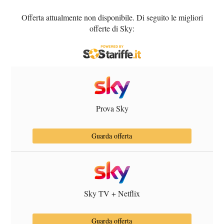
Offerta attualmente non disponibile. Di seguito le migliori
offerte di Sky:
Prova Sky
Guarda offerta
Sky TV + Netflix
Guarda offerta