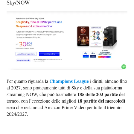
Sky/NOW
Champions League
Per quanto riguarda la
i diritti, almeno fino
al 2027, sono praticamente tutti di Sky e della sua piattaforma
185 delle 203 partite
streaming NOW, che può trasmettere
del
18 partite del mercoledì
torneo, con l’eccezione delle migliori
sera
che restano ad Amazon Prime Video per tutto il triennio
2024/2027.