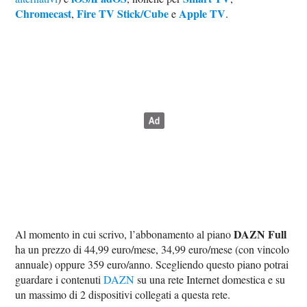
Chromecast
Fire TV Stick/Cube
Apple TV
,
e
.
DAZN Full
Al momento in cui scrivo, l’abbonamento al piano
ha un prezzo di 44,99 euro/mese, 34,99 euro/mese (con vincolo
annuale) oppure 359 euro/anno. Scegliendo questo piano potrai
guardare i contenuti
DAZN
su una rete Internet domestica e su
un massimo di 2 dispositivi collegati a questa rete.