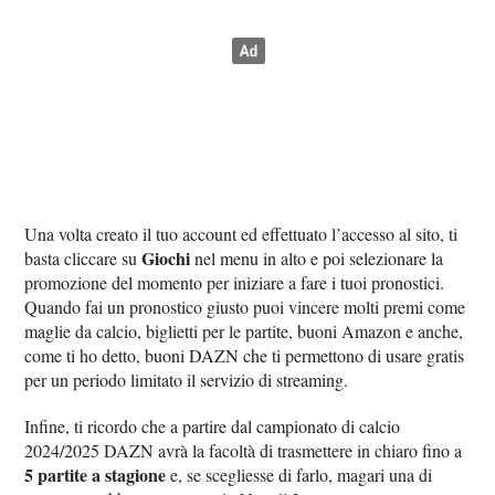
Una volta creato il tuo account ed effettuato l’accesso al sito, ti
Giochi
basta cliccare su
nel menu in alto e poi selezionare la
promozione del momento per iniziare a fare i tuoi pronostici.
Quando fai un pronostico giusto puoi vincere molti premi come
maglie da calcio, biglietti per le partite, buoni Amazon e anche,
come ti ho detto, buoni DAZN che ti permettono di usare gratis
per un periodo limitato il servizio di streaming.
Infine, ti ricordo che a partire dal campionato di calcio
2024/2025 DAZN avrà la facoltà di trasmettere in chiaro fino a
5 partite a stagione
e, se scegliesse di farlo, magari una di