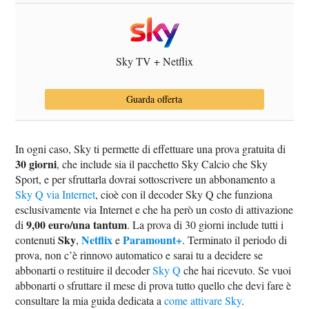
Sky TV + Netflix
Guarda offerta
In ogni caso, Sky ti permette di effettuare una prova gratuita di
30 giorni
, che include sia il pacchetto Sky Calcio che Sky
Sport, e per sfruttarla dovrai sottoscrivere un abbonamento a
Sky Q via Internet
, cioè con il decoder Sky Q che funziona
esclusivamente via Internet e che ha però un costo di attivazione
9,00 euro/una tantum
di
. La prova di 30 giorni include tutti i
Sky
Netflix
Paramount+
contenuti
,
e
. Terminato il periodo di
prova, non c’è rinnovo automatico e sarai tu a decidere se
abbonarti o restituire il decoder
Sky Q
che hai ricevuto. Se vuoi
abbonarti o sfruttare il mese di prova tutto quello che devi fare è
consultare la mia guida dedicata a
come attivare Sky
.