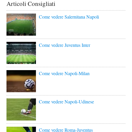
Articoli Consigliati
Come vedere Salernitana Napoli
Come vedere Juventus Inter
Come vedere Napoli-Milan
Come vedere Napoli-Udinese
Come vedere Roma-Juventus