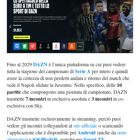
DAZN
Fino al 2029
è l’unica piattaforma su cui puoi vedere
Serie A
tutta la stagione del campionato di
per intero e quindi
avere la certezza di non perderti andata e ritorno del match che
10
vede il Napoli sfidare la Juventus. Nello specifico, delle
partite
che compongono una giornata di campionato, DAZN
7 incontri
3 incontri
trasmette
in esclusiva assoluta e
in co-
esclusiva con Sky.
DAZN trasmette esclusivamente in streaming, perciò puoi
vedere gli incontri collegandoti al
sito ufficiale
o scaricando
Android
l’applicazione che è disponibile per
(anche da
store
iOS/iPadOS
Smart TV
alternativi
) e
, nonché per
,