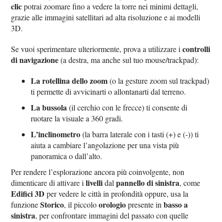
clic
potrai zoomare fino a vedere la torre nei minimi dettagli,
grazie alle immagini satellitari ad alta risoluzione e ai modelli
3D.
controlli
Se vuoi sperimentare ulteriormente, prova a utilizzare i
di navigazione
(a destra, ma anche sul tuo mouse/trackpad):
La rotellina dello zoom
(o la gesture zoom sul trackpad)
ti permette di avvicinarti o allontanarti dal terreno.
La bussola
(il cerchio con le frecce) ti consente di
ruotare la visuale a 360 gradi.
L’inclinometro
(la barra laterale con i tasti (+) e (-)) ti
aiuta a cambiare l’angolazione per una vista più
panoramica o dall’alto.
Per rendere l’esplorazione ancora più coinvolgente, non
livelli
pannello di sinistra
dimenticare di attivare i
dal
, come
Edifici 3D
per vedere le città in profondità oppure, usa la
Storico
orologio
basso a
funzione
, il piccolo
presente in
sinistra
, per confrontare immagini del passato con quelle