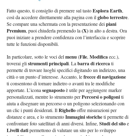
Esplora Earth
Fatto questo, ti consiglio di premere sul tasto
,
globo terrestre
così da accedere direttamente alla pagina con il
.
piani
Se compare una schermata con la presentazione dei
Premium
(X)
, puoi chiuderla premendo la
in alto a destra. Ora
puoi iniziare a prendere confidenza con l’interfaccia e scoprire
tutte le funzioni disponibili.
menu
File
Modifica
In particolare, sotto le voci del
(
,
ecc.),
strumenti principali
barra di ricerca
troverai gli
. La
ti
permette di trovare luoghi specifici digitando un indirizzo, una
frecce di navigazione
città o un punto d’interesse. Accanto, le
ti consentono di tornare indietro o avanti tra le modifiche
segnaposto
apportate. L’icona
è utile per aggiungere marker
Percorsi o poligoni
personalizzati, mentre lo strumento per
ti
aiuta a disegnare un percorso o un poligono selezionando con
Righello
un clic i punti desiderati. Il
offre misurazioni per
Immagini storiche
distanze e area, e lo strumento
ti permette di
Studi del sito
confrontare foto satellitari di anni diversi. Infine,
e
Livelli dati
permettono di valutare un sito per lo sviluppo