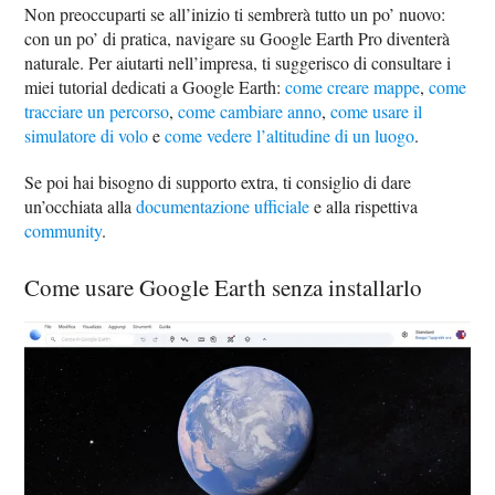
Non preoccuparti se all’inizio ti sembrerà tutto un po’ nuovo:
con un po’ di pratica, navigare su Google Earth Pro diventerà
naturale. Per aiutarti nell’impresa, ti suggerisco di consultare i
miei tutorial dedicati a Google Earth:
come creare mappe
,
come
tracciare un percorso
,
come cambiare anno
,
come usare il
simulatore di volo
e
come vedere l’altitudine di un luogo
.
Se poi hai bisogno di supporto extra, ti consiglio di dare
un’occhiata alla
documentazione ufficiale
e alla rispettiva
community
.
Come usare Google Earth senza installarlo