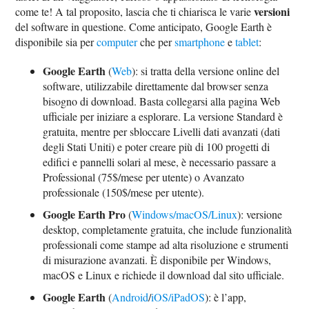
versioni
come te! A tal proposito, lascia che ti chiarisca le varie
del software in questione. Come anticipato, Google Earth è
disponibile sia per
computer
che per
smartphone
e
tablet
:
Google Earth
(
Web
): si tratta della versione online del
software, utilizzabile direttamente dal browser senza
bisogno di download. Basta collegarsi alla pagina Web
ufficiale per iniziare a esplorare. La versione Standard è
gratuita, mentre per sbloccare Livelli dati avanzati (dati
degli Stati Uniti) e poter creare più di 100 progetti di
edifici e pannelli solari al mese, è necessario passare a
Professional (75$/mese per utente) o Avanzato
professionale (150$/mese per utente).
Google Earth Pro
(
Windows/macOS/Linux
): versione
desktop, completamente gratuita, che include funzionalità
professionali come stampe ad alta risoluzione e strumenti
di misurazione avanzati. È disponibile per Windows,
macOS e Linux e richiede il download dal sito ufficiale.
Google Earth
(
Android
/
iOS/iPadOS
): è l’app,