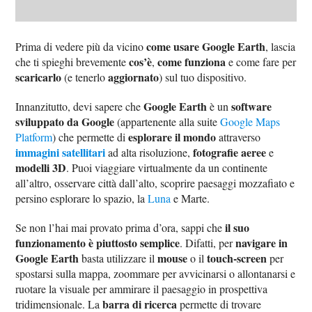
come usare Google Earth
Prima di vedere più da vicino
, lascia
cos’è
come funziona
che ti spieghi brevemente
,
e come fare per
scaricarlo
aggiornato
(e tenerlo
) sul tuo dispositivo.
Google Earth
software
Innanzitutto, devi sapere che
è un
sviluppato da Google
(appartenente alla suite
Google Maps
esplorare il mondo
Platform
) che permette di
attraverso
immagini satellitari
fotografie aeree
ad alta risoluzione,
e
modelli 3D
. Puoi viaggiare virtualmente da un continente
all’altro, osservare città dall’alto, scoprire paesaggi mozzafiato e
persino esplorare lo spazio, la
Luna
e Marte.
il suo
Se non l’hai mai provato prima d’ora, sappi che
funzionamento è piuttosto semplice
navigare in
. Difatti, per
Google Earth
mouse
touch-screen
basta utilizzare il
o il
per
spostarsi sulla mappa, zoommare per avvicinarsi o allontanarsi e
ruotare la visuale per ammirare il paesaggio in prospettiva
barra di ricerca
tridimensionale. La
permette di trovare