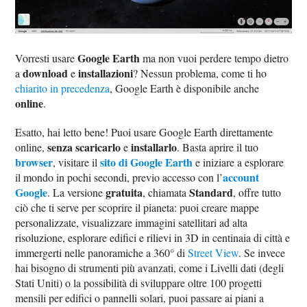
Google Earth
Vorresti usare
ma non vuoi perdere tempo dietro
download
installazioni
a
e
? Nessun problema, come ti ho
chiarito in precedenza
, Google Earth è disponibile anche
online
.
Esatto, hai letto bene! Puoi usare Google Earth direttamente
senza scaricarlo
installarlo
online,
e
. Basta aprire il tuo
browser
sito di Google Earth
, visitare il
e iniziare a esplorare
account
il mondo in pochi secondi, previo accesso con l’
Google
gratuita
Standard
. La versione
, chiamata
, offre tutto
ciò che ti serve per scoprire il pianeta: puoi creare mappe
personalizzate, visualizzare immagini satellitari ad alta
risoluzione, esplorare edifici e rilievi in 3D in centinaia di città e
immergerti nelle panoramiche a 360° di
Street View
. Se invece
hai bisogno di strumenti più avanzati, come i Livelli dati (degli
Stati Uniti) o la possibilità di sviluppare oltre 100 progetti
mensili per edifici o pannelli solari, puoi passare ai piani a