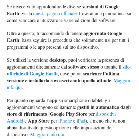
versioni di Google
Se invece vuoi approfondire le diverse
Earth
, visita
questa pagina ufficiale
: troverai una panoramica su
come scaricare e utilizzare le varie edizioni del software.
aggiornato Google
Oltre a questo, ti raccomando di tenere
Earth
: basta seguire la procedura che solitamente usi per tutti i
programmi o le app presenti sul tuo dispositivo.
desktop
Se utilizzi la versione
, puoi verificare la presenza di
software stesso
sito
aggiornamenti direttamente dal
o tramite il
ufficiale di Google Earth
scaricare l’ultima
, dove potrai
versione
installarla sovrascrivendo quella attuale
e
.
Maggiori
info qui
.
app
Per quanto riguarda l’
su smartphone o tablet, gli
gestiti in automatico dagli
aggiornamenti vengono solitamente
store di riferimento
Google Play Store
(
per
dispositivi
App Store
Android
e
per
iPhone
e
iPad
), a meno che tu non
abbia disattivato questa opzione nelle impostazioni del
dispositivo.
Maggiori info qui
.