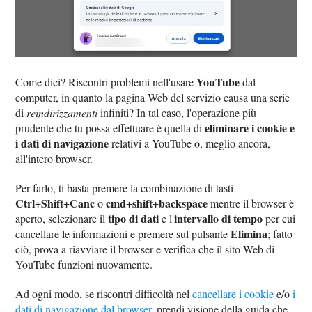
YouTube
Come dici? Riscontri problemi nell'usare
dal
computer, in quanto la pagina Web del servizio causa una serie
di
reindirizzamenti
infiniti? In tal caso, l'operazione più
eliminare i cookie e
prudente che tu possa effettuare è quella di
i dati di navigazione
relativi a YouTube o, meglio ancora,
all'intero browser.
Per farlo, ti basta premere la combinazione di tasti
Ctrl+Shift+Canc
cmd+shift+backspace
o
mentre il browser è
tipo di dati
intervallo di tempo
aperto, selezionare il
e l'
per cui
Elimina
cancellare le informazioni e premere sul pulsante
; fatto
ciò, prova a riavviare il browser e verifica che il sito Web di
YouTube funzioni nuovamente.
Ad ogni modo, se riscontri difficoltà nel
cancellare i cookie
e/o
i
dati di navigazione dal browser
, prendi visione della guida che