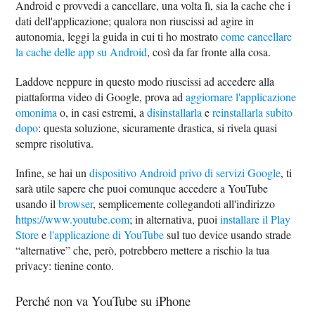
Android e provvedi a cancellare, una volta lì, sia la cache che i
dati dell'applicazione; qualora non riuscissi ad agire in
autonomia, leggi la guida in cui ti ho mostrato
come cancellare
la cache delle app su Android
, così da far fronte alla cosa.
Laddove neppure in questo modo riuscissi ad accedere alla
piattaforma video di Google, prova ad
aggiornare l'applicazione
omonima
o, in casi estremi, a
disinstallarla
e
reinstallarla subito
dopo
: questa soluzione, sicuramente drastica, si rivela quasi
sempre risolutiva.
Infine, se hai un
dispositivo Android privo di servizi Google
, ti
sarà utile sapere che puoi comunque accedere a YouTube
usando il
browser
, semplicemente collegandoti all'indirizzo
https://www.youtube.com
; in alternativa, puoi
installare il Play
Store
e
l'applicazione di YouTube
sul tuo device usando strade
“alternative” che, però, potrebbero mettere a rischio la tua
privacy: tienine conto.
Perché non va YouTube su iPhone