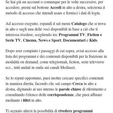
Se hai già un account o comunque per le volte successive, per
Accedi
accedere, premi sul bottone
in alto a destra, seleziona il
metodo di accesso che intendi usare e fornisci i dati di login.
Catalogo
Ad accesso eseguito, espandi il sul menu
che si trova
in alto e sugli una delle voci disponibili in base a ciò che ti
Programmi TV
Fiction e
interessa rivedere, scegliendo tra:
,
Serie TV
Cinema
News e Sport
Documentari
Kids
,
,
,
e
.
Dopo aver compiuto i passaggi di cui sopra, avrai accesso alla
lista dei programmi e dei contenuti disponibili per la fruizione in
modalità on demand, come telegiornali, fiction, serie televisive
ecc., tutti andati in onda sui canali Mediaset.
Se lo reputi opportuno, puoi inoltre cercare specifici contenuti
Cerca
in maniera diretta, facendo clic sul campo
in alto a
parole chiave
destra, digitando al suo interno le
di riferimento e
corrispondenze
consultando l'elenco delle
, che puoi affinare
filtri
mediante i
in alto.
rivedere programmi
Ti segnalo altresì la possibilità di