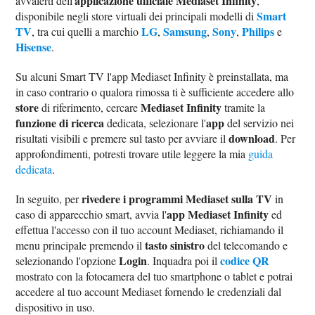
applicazione ufficiale Mediaset Infinity
avvalerti dell'
,
Smart
disponibile negli store virtuali dei principali modelli di
TV
LG
Samsung
Sony
Philips
, tra cui quelli a marchio
,
,
,
e
Hisense
.
Su alcuni Smart TV l'app Mediaset Infinity è preinstallata, ma
in caso contrario o qualora rimossa ti è sufficiente accedere allo
store
Mediaset Infinity
di riferimento, cercare
tramite la
funzione di ricerca
app
dedicata, selezionare l'
del servizio nei
download
risultati visibili e premere sul tasto per avviare il
. Per
approfondimenti, potresti trovare utile leggere la mia
guida
dedicata
.
rivedere i programmi Mediaset sulla TV
In seguito, per
in
app Mediaset Infinity
caso di apparecchio smart, avvia l'
ed
effettua l'accesso con il tuo account Mediaset, richiamando il
tasto sinistro
menu principale premendo il
del telecomando e
Login
codice QR
selezionando l'opzione
. Inquadra poi il
mostrato con la fotocamera del tuo smartphone o tablet e potrai
accedere al tuo account Mediaset fornendo le credenziali dal
dispositivo in uso.