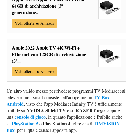
64GB di archiviazione (3ª
generazione...
Vedi offerta su Amazon
Apple 2022 Apple TV 4K Wi‑Fi +
Ethernet con 128GB di archiviazione
(3ª...
Vedi offerta su Amazon
Un altro valido mezzo per rivedere programmi TV Mediaset sui
TV Box
televisori non smart consiste nell'adoperare un
Android
, visto che l'app Mediaset Infinity TV è ufficialmente
NVIDIA Shield TV
RAZER forge
fruibile su
e su
, oppure
console di gioco
una
, in quanto l'applicazione è fruibile anche
PlayStation 5
Play Station 4
TIMVISION
su
e
, oltre che il
Box
, per il quale esiste l'apposita app.