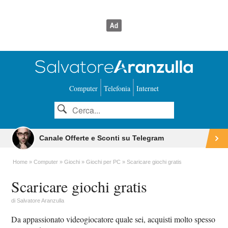
Computer
Telefonia
Internet
Canale Offerte e Sconti su Telegram
Home
Computer
Giochi
Giochi per PC
Scaricare giochi gratis
Scaricare giochi gratis
di
Salvatore Aranzulla
Da appassionato videogiocatore quale sei, acquisti molto spesso