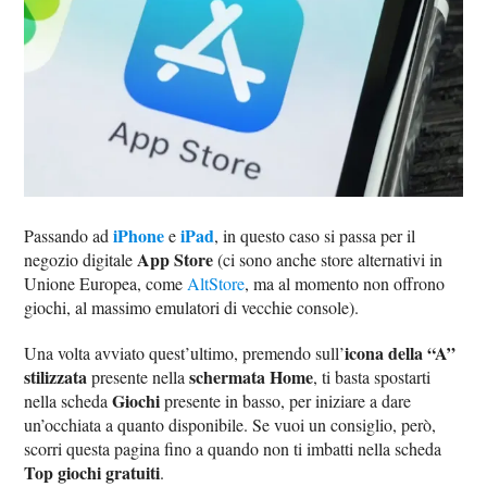
iPhone
iPad
Passando ad
e
, in questo caso si passa per il
App Store
negozio digitale
(ci sono anche store alternativi in
Unione Europea, come
AltStore
, ma al momento non offrono
giochi, al massimo emulatori di vecchie console).
icona della “A”
Una volta avviato quest’ultimo, premendo sull’
stilizzata
schermata Home
presente nella
, ti basta spostarti
Giochi
nella scheda
presente in basso, per iniziare a dare
un’occhiata a quanto disponibile. Se vuoi un consiglio, però,
scorri questa pagina fino a quando non ti imbatti nella scheda
Top giochi gratuiti
.