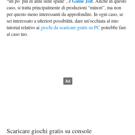
Game Jolt
“un po’ più di anni sulle spalle”, è
. Anche in questo
caso, si tratta principalmente di produzioni “minori”, ma non
per questo meno interessanti da approfondire. In ogni caso, se
sei interessato a ulteriori possibilità, dare un’occhiata al mio
tutorial relativo ai
giochi da scaricare gratis su PC
potrebbe fare
al caso tuo.
Scaricare giochi gratis su console