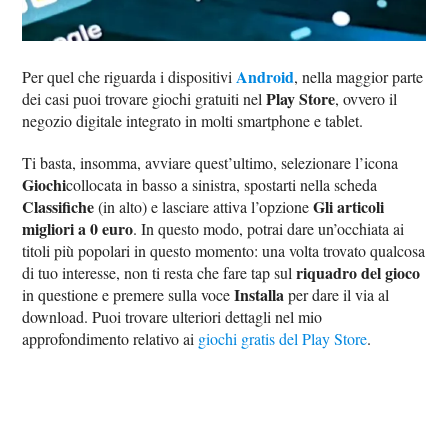
Android
Per quel che riguarda i dispositivi
, nella maggior parte
Play Store
dei casi puoi trovare giochi gratuiti nel
, ovvero il
negozio digitale integrato in molti smartphone e tablet.
Ti basta, insomma, avviare quest’ultimo, selezionare l’icona
Giochi
collocata in basso a sinistra, spostarti nella scheda
Classifiche
Gli articoli
(in alto) e lasciare attiva l’opzione
migliori a 0 euro
. In questo modo, potrai dare un’occhiata ai
titoli più popolari in questo momento: una volta trovato qualcosa
riquadro del gioco
di tuo interesse, non ti resta che fare tap sul
Installa
in questione e premere sulla voce
per dare il via al
download. Puoi trovare ulteriori dettagli nel mio
approfondimento relativo ai
giochi gratis del Play Store
.