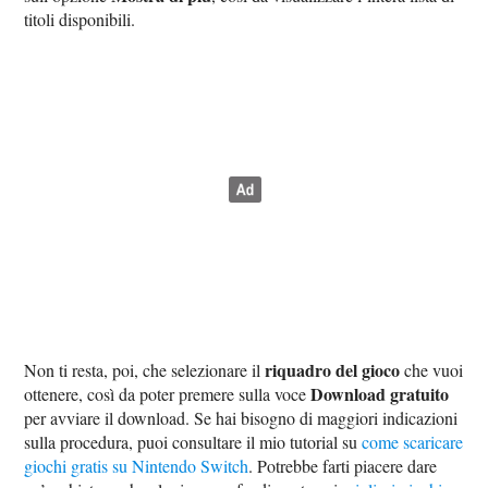
titoli disponibili.
riquadro del gioco
Non ti resta, poi, che selezionare il
che vuoi
Download gratuito
ottenere, così da poter premere sulla voce
per avviare il download. Se hai bisogno di maggiori indicazioni
sulla procedura, puoi consultare il mio tutorial su
come scaricare
giochi gratis su Nintendo Switch
. Potrebbe farti piacere dare