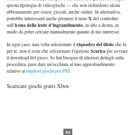
questa tipologia di videogiochi — che non richiedono alcun
abbonamento per essere giocati, anche online. In alternativa,
X
potrebbe interessarti anche premere il tasto
del controller
icona della lente d’ingrandimento
sull’
, in alto a destra, in
modo da poter cercare manualmente quanto di tuo interesse.
riquadro del titolo
In ogni caso, una volta selezionato il
che fa
Scarica
per te, non ti resta che selezionare l’opzione
per avviare
il download del gioco. Se hai bisogno di ulteriori dettagli sulla
procedura, puoi dare un’occhiata al mio approfondimento
relativo ai
migliori giochi per PS5
.
Scaricare giochi gratis Xbox