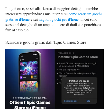
In ogni caso, se sei alla ricerca di maggiori dettagli, potrebbe
interessarti approfondire i miei tutorial su
come scaricare giochi
gratis su iPhone
e sui
migliori giochi per iPhone
, in cui sono
sceso nel dettaglio di un ampio numero di titoli che potrebbero
fare al caso tuo.
Scaricare giochi gratis dall’Epic Games Store