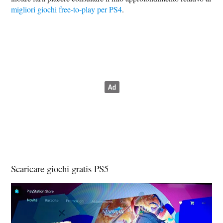
migliori giochi free-to-play per PS4
.
Scaricare giochi gratis PS5