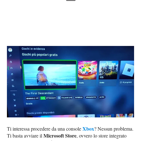
Xbox
Ti interessa procedere da una console
? Nessun problema.
Microsoft Store
Ti basta avviare il
, ovvero lo store integrato