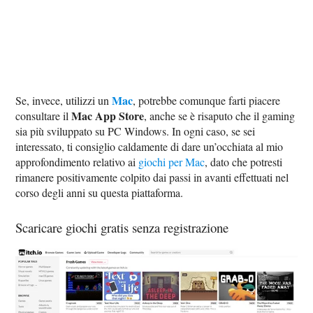
Mac
Se, invece, utilizzi un
, potrebbe comunque farti piacere
Mac App Store
consultare il
, anche se è risaputo che il gaming
sia più sviluppato su PC Windows. In ogni caso, se sei
interessato, ti consiglio caldamente di dare un’occhiata al mio
approfondimento relativo ai
giochi per Mac
, dato che potresti
rimanere positivamente colpito dai passi in avanti effettuati nel
corso degli anni su questa piattaforma.
Scaricare giochi gratis senza registrazione