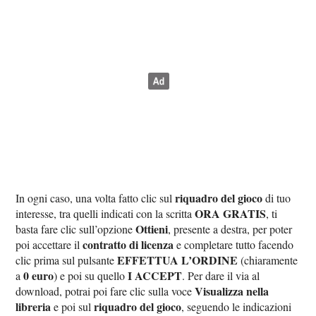
riquadro del gioco
In ogni caso, una volta fatto clic sul
di tuo
ORA GRATIS
interesse, tra quelli indicati con la scritta
, ti
Ottieni
basta fare clic sull’opzione
, presente a destra, per poter
contratto di licenza
poi accettare il
e completare tutto facendo
EFFETTUA L’ORDINE
clic prima sul pulsante
(chiaramente
0 euro
I ACCEPT
a
) e poi su quello
. Per dare il via al
Visualizza nella
download, potrai poi fare clic sulla voce
libreria
riquadro del gioco
e poi sul
, seguendo le indicazioni