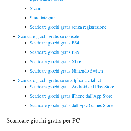
Steam
Store integrati
Scaricare giochi gratis senza registrazione
Scaricare giochi gratis su console
Scaricare giochi gratis PS4
Scaricare giochi gratis PS5
Scaricare giochi gratis Xbox
Scaricare giochi gratis Nintendo Switch
Scaricare giochi gratis su smartphone e tablet
Scaricare giochi gratis Android dal Play Store
Scaricare giochi gratis iPhone dall'App Store
Scaricare giochi gratis dall'Epic Games Store
Scaricare giochi gratis per PC