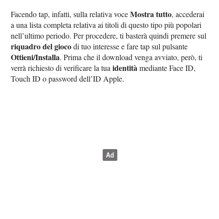
Mostra tutto
Facendo tap, infatti, sulla relativa voce
, accederai
a una lista completa relativa ai titoli di questo tipo più popolari
nell’ultimo periodo. Per procedere, ti basterà quindi premere sul
riquadro del gioco
di tuo interesse e fare tap sul pulsante
Ottieni/Installa
. Prima che il download venga avviato, però, ti
identità
verrà richiesto di verificare la tua
mediante Face ID,
Touch ID o password dell’ID Apple.