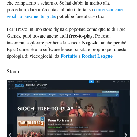
che compaiono a schermo. Se hai dubbi in merito alla
procedura, dare un’occhiata al mio tutorial su
come scaricare
giochi a pagamento gratis
potrebbe fare al caso tuo.
Per il resto, in uno store digitale popolare come quello di Epic
free-to-play
Games, puoi trovare anche titoli
. Potresti,
Negozio
insomma, esplorare per bene la scheda
, anche perché
Epic Games è una software house popolare proprio per questa
Fortnite
Rocket League
tipologia di videogiochi, da
a
.
Steam