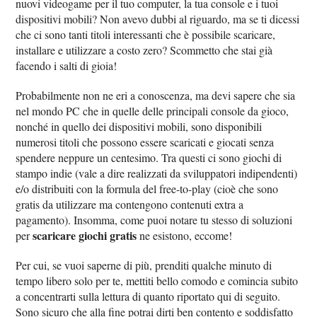
nuovi videogame per il tuo computer, la tua console e i tuoi
dispositivi mobili? Non avevo dubbi al riguardo, ma se ti dicessi
che ci sono tanti titoli interessanti che è possibile scaricare,
installare e utilizzare a costo zero? Scommetto che stai già
facendo i salti di gioia!
Probabilmente non ne eri a conoscenza, ma devi sapere che sia
nel mondo PC che in quelle delle principali console da gioco,
nonché in quello dei dispositivi mobili, sono disponibili
numerosi titoli che possono essere scaricati e giocati senza
spendere neppure un centesimo. Tra questi ci sono giochi di
stampo indie (vale a dire realizzati da sviluppatori indipendenti)
e/o distribuiti con la formula del free-to-play (cioè che sono
gratis da utilizzare ma contengono contenuti extra a
pagamento). Insomma, come puoi notare tu stesso di soluzioni
scaricare giochi gratis
per
ne esistono, eccome!
Per cui, se vuoi saperne di più, prenditi qualche minuto di
tempo libero solo per te, mettiti bello comodo e comincia subito
a concentrarti sulla lettura di quanto riportato qui di seguito.
Sono sicuro che alla fine potrai dirti ben contento e soddisfatto