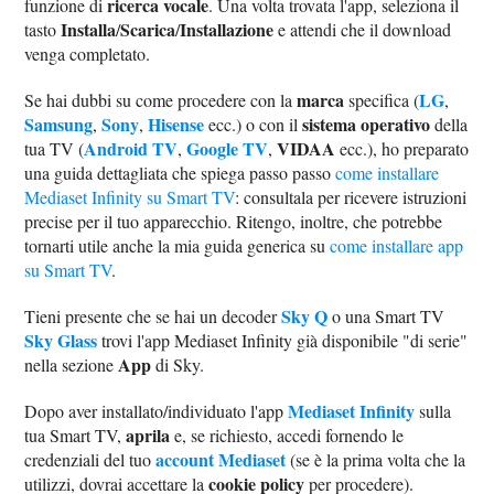
ricerca vocale
funzione di
. Una volta trovata l'app, seleziona il
Installa
Scarica
Installazione
tasto
/
/
e attendi che il download
venga completato.
marca
LG
Se hai dubbi su come procedere con la
specifica (
,
Samsung
Sony
Hisense
sistema operativo
,
,
ecc.) o con il
della
Android TV
Google TV
VIDAA
tua TV (
,
,
ecc.), ho preparato
una guida dettagliata che spiega passo passo
come installare
Mediaset Infinity su Smart TV
: consultala per ricevere istruzioni
precise per il tuo apparecchio. Ritengo, inoltre, che potrebbe
tornarti utile anche la mia guida generica su
come installare app
su Smart TV
.
Sky Q
Tieni presente che se hai un decoder
o una Smart TV
Sky Glass
trovi l'app Mediaset Infinity già disponibile "di serie"
App
nella sezione
di Sky.
Mediaset Infinity
Dopo aver installato/individuato l'app
sulla
aprila
tua Smart TV,
e, se richiesto, accedi fornendo le
account Mediaset
credenziali del tuo
(se è la prima volta che la
cookie policy
utilizzi, dovrai accettare la
per procedere).