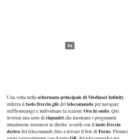
schermata principale di Mediaset Infinity
Una volta nella
,
tasto freccia giù
telecomando
utilizza il
del
per navigare
Ora in onda
nell'homepage e individuare la sezione
. Qui
riquadri
troverai una serie di
che mostrano i programmi
tasto freccia
attualmente trasmessi in diretta: scorrili con il
destra
Focus
del telecomando fino a trovare il box di
. Premici
OK
sopra (generalmente con il tasto
del telecomando) per