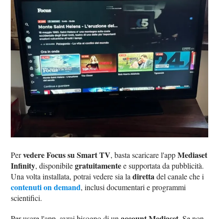
vedere Focus su Smart TV
Mediaset
Per
, basta scaricare l'app
Infinity
gratuitamente
, disponibile
e supportata da pubblicità.
diretta
Una volta installata, potrai vedere sia la
del canale che i
contenuti on demand
, inclusi documentari e programmi
scientifici.
account Mediaset
Per usare l'app, avrai bisogno di un
. Se non