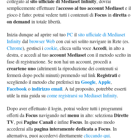
sito ufficiale di Mediaset Infinity
collegato al
, dovrai
accesso al tuo account Mediaset
semplicemente effettuare l'
e il
Focus
diretta
gioco è fatto: potrai vedere tutti i contenuti di
in
o
on demand
in totale libertà.
Inizia dunque ad aprire sul tuo
PC
il
sito ufficiale di Mediaset
Infinity
dal
browser Web
con cui sei solito navigare in Rete (es.
Accedi
Chrome
), gestisci i
cookie
, clicca sulla voce
, in alto a
account Mediaset
destra, e accedi al tuo
con il metodo scelto in
fase di registrazione. Se non hai un account, procedi a
creartene uno
(altrimenti la riproduzione dei contenuti si
Registrati
fermerà dopo pochi minuti) premendo sul link
e
Google
Apple
scegliendo il metodo che preferisci tra
,
,
Facebook
indirizzo email
o
. A tal proposito, potrebbe esserti
utile la mia guida su
come registrarsi su Mediaset Infinity
.
Dopo aver effettuato il login, potrai vedere tutti i programmi
Focus
menu
Dirette
offerti da
navigando nel
in alto: seleziona
TV
Pagine Canali
Focus
, poi
e infine
. In questo modo
pagina interamente dedicata a Focus
accederai alla
. In
alternativa, puoi accedervi direttamente
cliccando qui
.