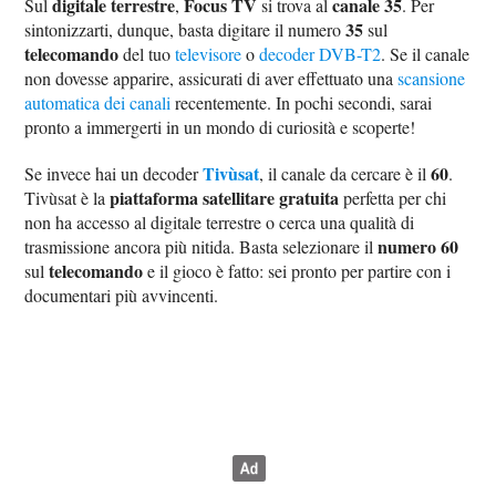
digitale terrestre
Focus TV
canale 35
Sul
,
si trova al
. Per
35
sintonizzarti, dunque, basta digitare il numero
sul
telecomando
del tuo
televisore
o
decoder DVB-T2
. Se il canale
non dovesse apparire, assicurati di aver effettuato una
scansione
automatica dei canali
recentemente. In pochi secondi, sarai
pronto a immergerti in un mondo di curiosità e scoperte!
Tivùsat
60
Se invece hai un decoder
, il canale da cercare è il
.
piattaforma satellitare gratuita
Tivùsat è la
perfetta per chi
non ha accesso al digitale terrestre o cerca una qualità di
numero 60
trasmissione ancora più nitida. Basta selezionare il
telecomando
sul
e il gioco è fatto: sei pronto per partire con i
documentari più avvincenti.