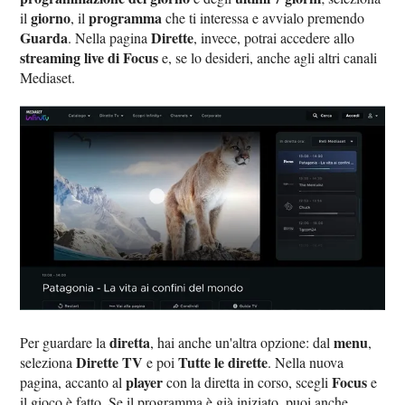
giorno
programma
il
, il
che ti interessa e avvialo premendo
Guarda
Dirette
. Nella pagina
, invece, potrai accedere allo
streaming live di Focus
e, se lo desideri, anche agli altri canali
Mediaset.
diretta
menu
Per guardare la
, hai anche un'altra opzione: dal
,
Dirette TV
Tutte le dirette
seleziona
e poi
. Nella nuova
player
Focus
pagina, accanto al
con la diretta in corso, scegli
e
il gioco è fatto. Se il programma è già iniziato, puoi anche