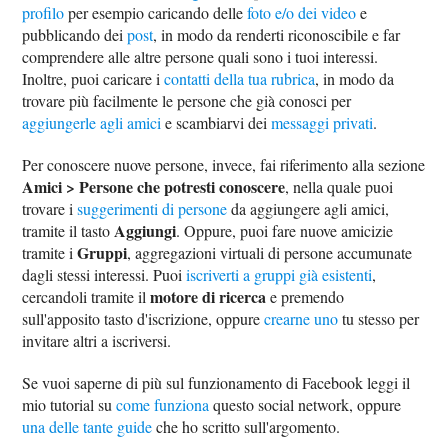
profilo
per esempio caricando delle
foto e/o dei video
e
pubblicando dei
post
, in modo da renderti riconoscibile e far
comprendere alle altre persone quali sono i tuoi interessi.
Inoltre, puoi caricare i
contatti della tua rubrica
, in modo da
trovare più facilmente le persone che già conosci per
aggiungerle agli amici
e scambiarvi dei
messaggi privati
.
Per conoscere nuove persone, invece, fai riferimento alla sezione
Amici > Persone che potresti conoscere
, nella quale puoi
trovare i
suggerimenti di persone
da aggiungere agli amici,
Aggiungi
tramite il tasto
. Oppure, puoi fare nuove amicizie
Gruppi
tramite i
, aggregazioni virtuali di persone accumunate
dagli stessi interessi. Puoi
iscriverti a gruppi già esistenti
,
motore di ricerca
cercandoli tramite il
e premendo
sull'apposito tasto d'iscrizione, oppure
crearne uno
tu stesso per
invitare altri a iscriversi.
Se vuoi saperne di più sul funzionamento di Facebook leggi il
mio tutorial su
come funziona
questo social network, oppure
una delle tante guide
che ho scritto sull'argomento.