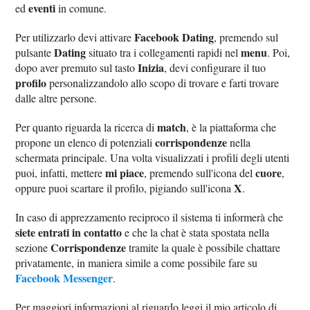
eventi
ed
in comune.
Facebook Dating
Per utilizzarlo devi attivare
, premendo sul
Dating
menu
pulsante
situato tra i collegamenti rapidi nel
. Poi,
Inizia
dopo aver premuto sul tasto
, devi configurare il tuo
profilo
personalizzandolo allo scopo di trovare e farti trovare
dalle altre persone.
match
Per quanto riguarda la ricerca di
, è la piattaforma che
corrispondenze
propone un elenco di potenziali
nella
schermata principale. Una volta visualizzati i profili degli utenti
mi piace
cuore
puoi, infatti, mettere
, premendo sull'icona del
,
X
oppure puoi scartare il profilo, pigiando sull'icona
.
In caso di apprezzamento reciproco il sistema ti informerà che
siete entrati in contatto
e che la chat è stata spostata nella
Corrispondenze
sezione
tramite la quale è possibile chattare
privatamente, in maniera simile a come possibile fare su
Facebook Messenger
.
Per maggiori informazioni al riguardo leggi il mio articolo di