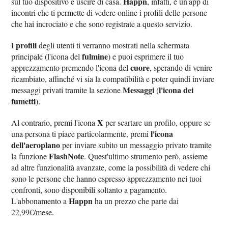
Happn
sul tuo dispositivo e uscire di casa.
, infatti, è un'app di
incontri che ti permette di vedere online i profili delle persone
che hai incrociato e che sono registrate a questo servizio.
profili
I
degli utenti ti verranno mostrati nella schermata
fulmine
principale (l'icona del
) e puoi esprimere il tuo
cuore
apprezzamento premendo l'icona del
, sperando di venire
ricambiato, affinché vi sia la compatibilità e poter quindi inviare
Messaggi
l'icona dei
messaggi privati tramite la sezione
(
fumetti
).
X
Al contrario, premi l'icona
per scartare un profilo, oppure se
l'icona
una persona ti piace particolarmente, premi
dell'aeroplano
per inviare subito un messaggio privato tramite
FlashNote
la funzione
. Quest'ultimo strumento però, assieme
ad altre funzionalità avanzate, come la possibilità di vedere chi
sono le persone che hanno espresso apprezzamento nei tuoi
confronti, sono disponibili soltanto a pagamento.
Happn
L'abbonamento a
ha un prezzo che parte dai
22,99€/mese.