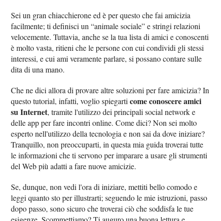
Sei un gran chiacchierone ed è per questo che fai amicizia
facilmente; ti definisci un “animale sociale” e stringi relazioni
velocemente. Tuttavia, anche se la tua lista di amici e conoscenti
è molto vasta, ritieni che le persone con cui condividi gli stessi
interessi, e cui ami veramente parlare, si possano contare sulle
dita di una mano.
Che ne dici allora di provare altre soluzioni per fare amicizia? In
come conoscere amici
questo tutorial, infatti, voglio spiegarti
su Internet
, tramite l'utilizzo dei principali social network e
delle app per fare incontri online. Come dici? Non sei molto
esperto nell'utilizzo della tecnologia e non sai da dove iniziare?
Tranquillo, non preoccuparti, in questa mia guida troverai tutte
le informazioni che ti servono per imparare a usare gli strumenti
del Web più adatti a fare nuove amicizie.
Se, dunque, non vedi l'ora di iniziare, mettiti bello comodo e
leggi quanto sto per illustrarti; seguendo le mie istruzioni, passo
dopo passo, sono sicuro che troverai ciò che soddisfa le tue
esigenze. Scommettiamo? Ti auguro una buona lettura e,