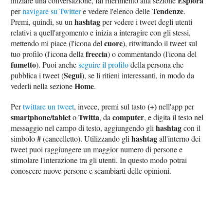
Esplora
iniziare una conversazione, fai riferimento alla sezione
Tendenze
per
navigare su Twitter
e vedere l'elenco delle
.
hashtag
Premi, quindi, su un
per vedere i tweet degli utenti
relativi a quell'argomento e inizia a interagire con gli stessi,
cuore
mettendo mi piace (l'icona del
), ritwittando il tweet sul
freccia
tuo profilo (l'icona della
) o commentando (l'icona del
fumetto
). Puoi anche
seguire il profilo
della persona che
Segui
pubblica i tweet (
), se li ritieni interessanti, in modo da
Home
vederli nella sezione
.
(+)
Per
twittare un tweet
, invece, premi sul tasto
nell'app per
smartphone/tablet
Twitta
computer
o
, da
, e digita il testo nel
hashtag
messaggio nel campo di testo, aggiungendo gli
con il
#
hashtag
simbolo
(cancelletto). Utilizzando gli
all'interno dei
tweet puoi raggiungere un maggior numero di persone e
stimolare l'interazione tra gli utenti. In questo modo potrai
conoscere nuove persone e scambiarti delle opinioni.