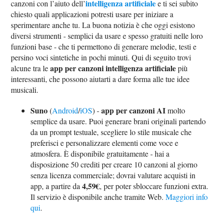
intelligenza artificiale
canzoni con l’aiuto dell’
e ti sei subito
chiesto quali applicazioni potresti usare per iniziare a
sperimentare anche tu. La buona notizia è che oggi esistono
diversi strumenti - semplici da usare e spesso gratuiti nelle loro
funzioni base - che ti permettono di generare melodie, testi e
persino voci sintetiche in pochi minuti. Qui di seguito trovi
app per canzoni intelligenza artificiale
alcune tra le
più
interessanti, che possono aiutarti a dare forma alle tue idee
musicali.
Suno
app per canzoni AI
(
Android
/
iOS
) -
molto
semplice da usare. Puoi generare brani originali partendo
da un prompt testuale, scegliere lo stile musicale che
preferisci e personalizzare elementi come voce e
atmosfera. È disponibile gratuitamente - hai a
disposizione 50 crediti per creare 10 canzoni al giorno
senza licenza commerciale; dovrai valutare acquisti in
4,59€
app, a partire da
, per poter sbloccare funzioni extra.
Il servizio è disponibile anche tramite Web.
Maggiori info
qui
.