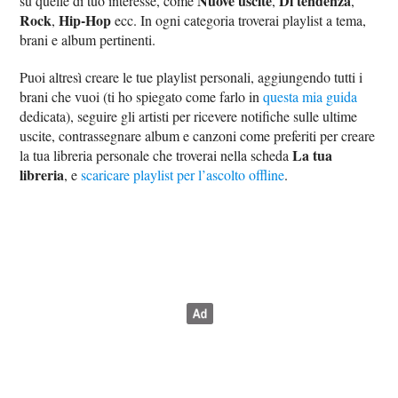
Nuove uscite
Di tendenza
su quelle di tuo interesse, come
,
,
Rock
Hip-Hop
,
ecc. In ogni categoria troverai playlist a tema,
brani e album pertinenti.
Puoi altresì creare le tue playlist personali, aggiungendo tutti i
brani che vuoi (ti ho spiegato come farlo in
questa mia guida
dedicata), seguire gli artisti per ricevere notifiche sulle ultime
uscite, contrassegnare album e canzoni come preferiti per creare
La tua
la tua libreria personale che troverai nella scheda
libreria
, e
scaricare playlist per l’ascolto offline
.