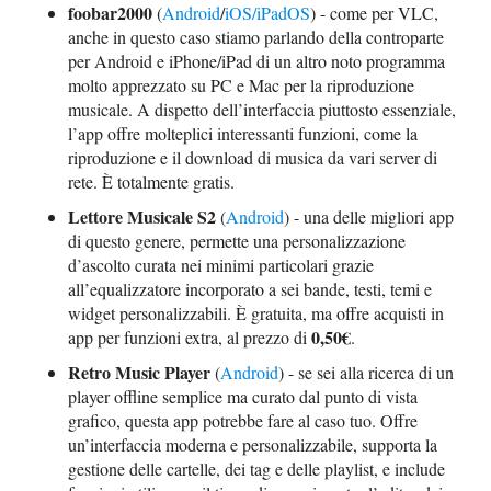
foobar2000
(
Android
/
iOS/iPadOS
) - come per VLC,
anche in questo caso stiamo parlando della controparte
per Android e iPhone/iPad di un altro noto programma
molto apprezzato su PC e Mac per la riproduzione
musicale. A dispetto dell’interfaccia piuttosto essenziale,
l’app offre molteplici interessanti funzioni, come la
riproduzione e il download di musica da vari server di
rete. È totalmente gratis.
Lettore Musicale S2
(
Android
) - una delle migliori app
di questo genere, permette una personalizzazione
d’ascolto curata nei minimi particolari grazie
all’equalizzatore incorporato a sei bande, testi, temi e
widget personalizzabili. È gratuita, ma offre acquisti in
0,50€
app per funzioni extra, al prezzo di
.
Retro Music Player
(
Android
) - se sei alla ricerca di un
player offline semplice ma curato dal punto di vista
grafico, questa app potrebbe fare al caso tuo. Offre
un’interfaccia moderna e personalizzabile, supporta la
gestione delle cartelle, dei tag e delle playlist, e include