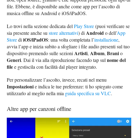
file. Ebbene, è disponibile anche come app per l’ascolto di
musica offline su Android e iOS/iPadOS.
Lo trovi nella sezione dedicata del
Play Store
(puoi verificare se
Android
sia presente anche su
store alternativi
) di
o dell’
App
iOS/iPadOS
Store
di
: una volta completata l’
installazione
,
avvia l’app e inizia subito a sfogliare i file audio presenti sul tuo
Artisti
Album
Brani
dispositivo premendo sulle sezioni
,
,
o
Generi
nome del
. Dai il via alla riproduzione facendo tap sul
file
e gestiscila con facilità dal player integrato.
Per personalizzare l’ascolto, invece, recati nel menu
Impostazioni
e indica le tue preferenze: ti ho spiegato come
utilizzarlo al meglio nella mia
guida specifica su VLC
.
Altre app per canzoni offline