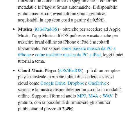
funzioni utili come il timer di spegnimento, l’editor dei
metadati e le Playlist Smart automatiche. È disponibile
gratuitamente, con eventuali funzioni aggiuntive
0,59€
acquistabili in app (con costi a partire da
).
Musica
(
iOS/iPadOS
) - oltre che per accedere ad Apple
Music, l’app Musica di iOS può essere usata anche per
trasferire brani offline su iPhone e iPad e ascoltarli
liberamente. Per sapere
come passare musica da PC a
iPhone
e
come trasferire musica da PC a iPad
, leggi i miei
tutorial a tema.
Cloud Music Player
(
iOS/iPadOS
) - più di un semplice
player musicale, permette infatti di accedere a servizi
cloud come
Google Drive
,
Dropbox
e
OneDrive
e
scaricare la musica disponibile per un ascolto in modalità
offline. Supporta i formati audio
MP3
,
M4A
e
WAV
. È
gratuito, con la possibilità di rimuovere gli annunci
2,49€
pubblicitari al prezzo di
.