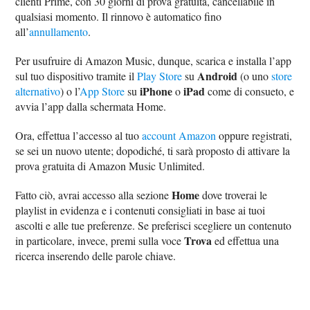
clienti Prime, con 30 giorni di prova gratuita, cancellabile in
qualsiasi momento. Il rinnovo è automatico fino
all’
annullamento
.
Per usufruire di Amazon Music, dunque, scarica e installa l’app
Android
sul tuo dispositivo tramite il
Play Store
su
(o uno
store
iPhone
iPad
alternativo
) o l’
App Store
su
o
come di consueto, e
avvia l’app dalla schermata Home.
Ora, effettua l’accesso al tuo
account Amazon
oppure registrati,
se sei un nuovo utente; dopodiché, ti sarà proposto di attivare la
prova gratuita di Amazon Music Unlimited.
Home
Fatto ciò, avrai accesso alla sezione
dove troverai le
playlist in evidenza e i contenuti consigliati in base ai tuoi
ascolti e alle tue preferenze. Se preferisci scegliere un contenuto
Trova
in particolare, invece, premi sulla voce
ed effettua una
ricerca inserendo delle parole chiave.